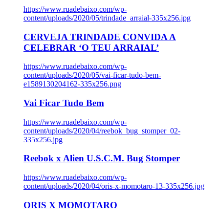
https://www.ruadebaixo.com/wp-
content/uploads/2020/05/trindade_arraial-335x256.jpg
CERVEJA TRINDADE CONVIDA A
CELEBRAR ‘O TEU ARRAIAL’
https://www.ruadebaixo.com/wp-
content/uploads/2020/05/vai-ficar-tudo-bem-
e1589130204162-335x256.png
Vai Ficar Tudo Bem
https://www.ruadebaixo.com/wp-
content/uploads/2020/04/reebok_bug_stomper_02-
335x256.jpg
Reebok x Alien U.S.C.M. Bug Stomper
https://www.ruadebaixo.com/wp-
content/uploads/2020/04/oris-x-momotaro-13-335x256.jpg
ORIS X MOMOTARO