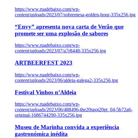
https://www.ruadebaixo.com/wp-
content/uploads/2023/07/sobremesa-golden-hour-335x256.jpg
“Envy” apresenta nova carta de Verão que
promete ser uma explosão de sabores
https://www.ruadebaixo.com/wp-
content/uploads/2023/07/a7r8448-335x256.jpg
ARTBEERFEST 2023
https://www.ruadebaixo.com/wp-
content/uploads/2023/06/aldeia-galega2-335x256.jpg
Festival Vinhos n’Aldeia
https://www.ruadebaixo.com/wp-
content/uploads/2023/06/488496-the20spot20pt_04-5b72a6-
original-1686744290-335x256.jpg
Museu de Marinha convida a experiência
gastronómica inédita