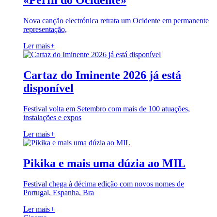
«Perfil do Ocidente»
Nova canção electrónica retrata um Ocidente em permanente
representação,
Ler mais
+
Cartaz do Iminente 2026 já está
disponível
Festival volta em Setembro com mais de 100 atuações,
instalações e expos
Ler mais
+
Pikika e mais uma dúzia ao MIL
Festival chega à décima edição com novos nomes de
Portugal, Espanha, Bra
Ler mais
+