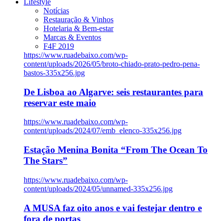
Lifestyle
Notícias
Restauração & Vinhos
Hotelaria & Bem-estar
Marcas & Eventos
F4F 2019
https://www.ruadebaixo.com/wp-
content/uploads/2026/05/broto-chiado-prato-pedro-pena-
bastos-335x256.jpg
De Lisboa ao Algarve: seis restaurantes para
reservar este maio
https://www.ruadebaixo.com/wp-
content/uploads/2024/07/emb_elenco-335x256.jpg
Estação Menina Bonita “From The Ocean To
The Stars”
https://www.ruadebaixo.com/wp-
content/uploads/2024/05/unnamed-335x256.jpg
A MUSA faz oito anos e vai festejar dentro e
fora de portas