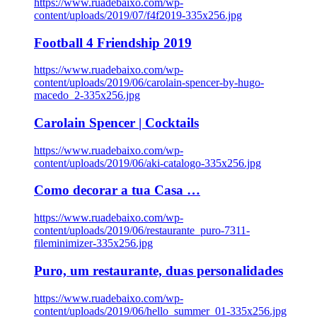
https://www.ruadebaixo.com/wp-
content/uploads/2019/07/f4f2019-335x256.jpg
Football 4 Friendship 2019
https://www.ruadebaixo.com/wp-
content/uploads/2019/06/carolain-spencer-by-hugo-
macedo_2-335x256.jpg
Carolain Spencer | Cocktails
https://www.ruadebaixo.com/wp-
content/uploads/2019/06/aki-catalogo-335x256.jpg
Como decorar a tua Casa …
https://www.ruadebaixo.com/wp-
content/uploads/2019/06/restaurante_puro-7311-
fileminimizer-335x256.jpg
Puro, um restaurante, duas personalidades
https://www.ruadebaixo.com/wp-
content/uploads/2019/06/hello_summer_01-335x256.jpg