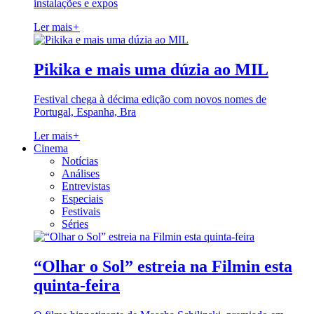
instalações e expos
Ler mais
+
Pikika e mais uma dúzia ao MIL
Festival chega à décima edição com novos nomes de
Portugal, Espanha, Bra
Ler mais
+
Cinema
Notícias
Análises
Entrevistas
Especiais
Festivais
Séries
“Olhar o Sol” estreia na Filmin esta
quinta-feira