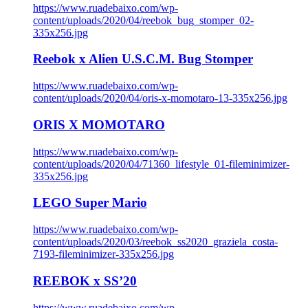
https://www.ruadebaixo.com/wp-
content/uploads/2020/04/reebok_bug_stomper_02-
335x256.jpg
Reebok x Alien U.S.C.M. Bug Stomper
https://www.ruadebaixo.com/wp-
content/uploads/2020/04/oris-x-momotaro-13-335x256.jpg
ORIS X MOMOTARO
https://www.ruadebaixo.com/wp-
content/uploads/2020/04/71360_lifestyle_01-fileminimizer-
335x256.jpg
LEGO Super Mario
https://www.ruadebaixo.com/wp-
content/uploads/2020/03/reebok_ss2020_graziela_costa-
7193-fileminimizer-335x256.jpg
REEBOK x SS’20
https://www.ruadebaixo.com/wp-