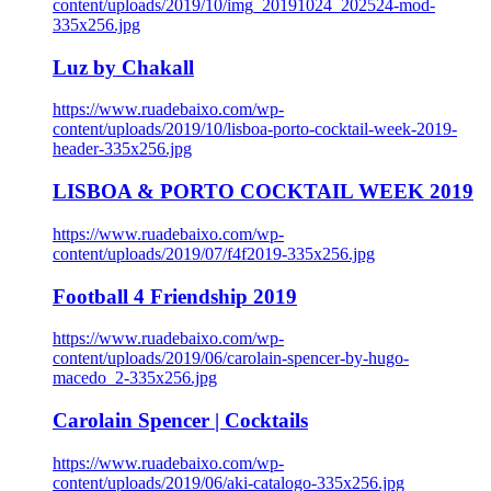
content/uploads/2019/10/img_20191024_202524-mod-
335x256.jpg
Luz by Chakall
https://www.ruadebaixo.com/wp-
content/uploads/2019/10/lisboa-porto-cocktail-week-2019-
header-335x256.jpg
LISBOA & PORTO COCKTAIL WEEK 2019
https://www.ruadebaixo.com/wp-
content/uploads/2019/07/f4f2019-335x256.jpg
Football 4 Friendship 2019
https://www.ruadebaixo.com/wp-
content/uploads/2019/06/carolain-spencer-by-hugo-
macedo_2-335x256.jpg
Carolain Spencer | Cocktails
https://www.ruadebaixo.com/wp-
content/uploads/2019/06/aki-catalogo-335x256.jpg