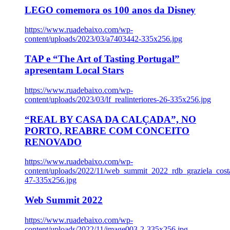
LEGO comemora os 100 anos da Disney
https://www.ruadebaixo.com/wp-
content/uploads/2023/03/a7403442-335x256.jpg
TAP e “The Art of Tasting Portugal”
apresentam Local Stars
https://www.ruadebaixo.com/wp-
content/uploads/2023/03/lf_realinteriores-26-335x256.jpg
“REAL BY CASA DA CALÇADA”, NO
PORTO, REABRE COM CONCEITO
RENOVADO
https://www.ruadebaixo.com/wp-
content/uploads/2022/11/web_summit_2022_rdb_graziela_cost
47-335x256.jpg
Web Summit 2022
https://www.ruadebaixo.com/wp-
content/uploads/2022/11/image003-2-335x256.jpg