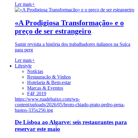
Ler mais
+
«A Prodigiosa Transformação» e o
preço de ser estrangeiro
Samir revisita a história dos trabalhadores italianos na Suíça
para perg
Ler mais
+
Lifestyle
Notícias
Restauração & Vinhos
Hotelaria & Bem-estar
Marcas & Eventos
F4F 2019
https://www.ruadebaixo.com/wp-
content/uploads/2026/05/broto-chiado-prato-pedro-pena-
bastos-335x256.jpg
De Lisboa ao Algarve: seis restaurantes para
reservar este maio