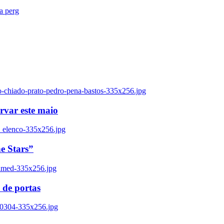
ra perg
o-chiado-prato-pedro-pena-bastos-335x256.jpg
ervar este maio
_elenco-335x256.jpg
e Stars”
named-335x256.jpg
 de portas
00304-335x256.jpg