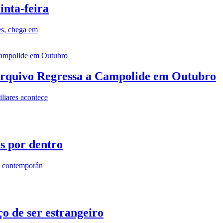
inta-feira
es, chega em
rquivo Regressa a Campolide em Outubro
iares acontece
os por dentro
s contemporân
o de ser estrangeiro