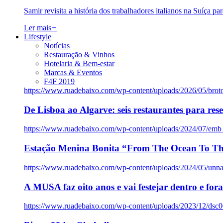
Samir revisita a história dos trabalhadores italianos na Suíça pa
Ler mais
+
Lifestyle
Notícias
Restauração & Vinhos
Hotelaria & Bem-estar
Marcas & Eventos
F4F 2019
https://www.ruadebaixo.com/wp-content/uploads/2026/05/brot
De Lisboa ao Algarve: seis restaurantes para res
https://www.ruadebaixo.com/wp-content/uploads/2024/07/emb
Estação Menina Bonita “From The Ocean To Th
https://www.ruadebaixo.com/wp-content/uploads/2024/05/un
A MUSA faz oito anos e vai festejar dentro e fora
https://www.ruadebaixo.com/wp-content/uploads/2023/12/dsc