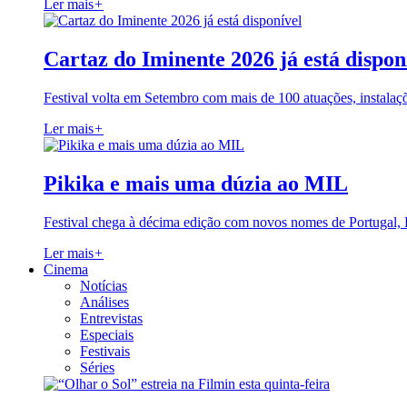
Ler mais
+
Cartaz do Iminente 2026 já está dispon
Festival volta em Setembro com mais de 100 atuações, instalaç
Ler mais
+
Pikika e mais uma dúzia ao MIL
Festival chega à décima edição com novos nomes de Portugal,
Ler mais
+
Cinema
Notícias
Análises
Entrevistas
Especiais
Festivais
Séries