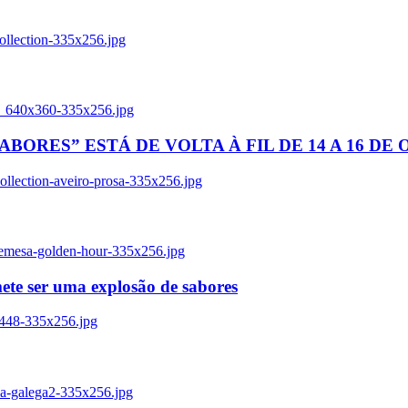
ollection-335x256.jpg
tl_640x360-335x256.jpg
BORES” ESTÁ DE VOLTA À FIL DE 14 A 16 DE
llection-aveiro-prosa-335x256.jpg
remesa-golden-hour-335x256.jpg
ete ser uma explosão de sabores
8448-335x256.jpg
ia-galega2-335x256.jpg