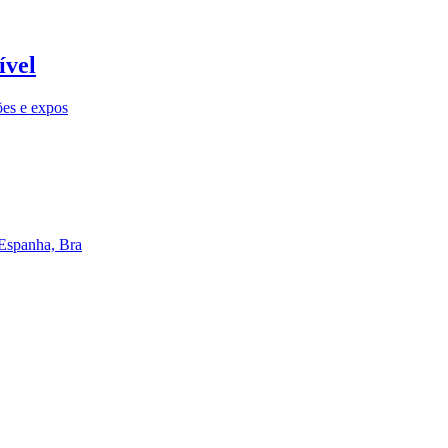
ível
ões e expos
 Espanha, Bra