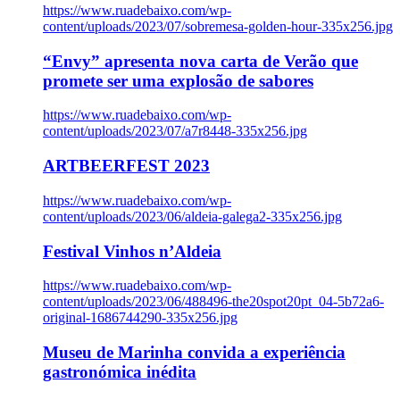
https://www.ruadebaixo.com/wp-
content/uploads/2023/07/sobremesa-golden-hour-335x256.jpg
“Envy” apresenta nova carta de Verão que
promete ser uma explosão de sabores
https://www.ruadebaixo.com/wp-
content/uploads/2023/07/a7r8448-335x256.jpg
ARTBEERFEST 2023
https://www.ruadebaixo.com/wp-
content/uploads/2023/06/aldeia-galega2-335x256.jpg
Festival Vinhos n’Aldeia
https://www.ruadebaixo.com/wp-
content/uploads/2023/06/488496-the20spot20pt_04-5b72a6-
original-1686744290-335x256.jpg
Museu de Marinha convida a experiência
gastronómica inédita