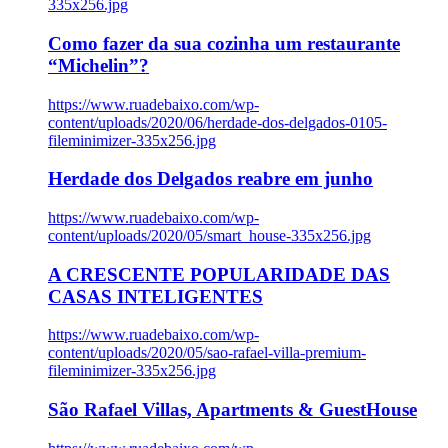
335x256.jpg
Como fazer da sua cozinha um restaurante
“Michelin”?
https://www.ruadebaixo.com/wp-
content/uploads/2020/06/herdade-dos-delgados-0105-
fileminimizer-335x256.jpg
Herdade dos Delgados reabre em junho
https://www.ruadebaixo.com/wp-
content/uploads/2020/05/smart_house-335x256.jpg
A CRESCENTE POPULARIDADE DAS
CASAS INTELIGENTES
https://www.ruadebaixo.com/wp-
content/uploads/2020/05/sao-rafael-villa-premium-
fileminimizer-335x256.jpg
São Rafael Villas, Apartments & GuestHouse