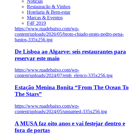
Notícias
Restauração & Vinhos
Hotelaria & Bem-estar
Marcas & Eventos
F4F 2019
https://www.ruadebaixo.com/wp-
content/uploads/2026/05/broto-chiado-prato-pedro-pena-
bastos-335x256.jpg
De Lisboa ao Algarve: seis restaurantes para
reservar este maio
https://www.ruadebaixo.com/wp-
content/uploads/2024/07/emb_elenco-335x256.jpg
Estação Menina Bonita “From The Ocean To
The Stars”
https://www.ruadebaixo.com/wp-
content/uploads/2024/05/unnamed-335x256.jpg
A MUSA faz oito anos e vai festejar dentro e
fora de portas