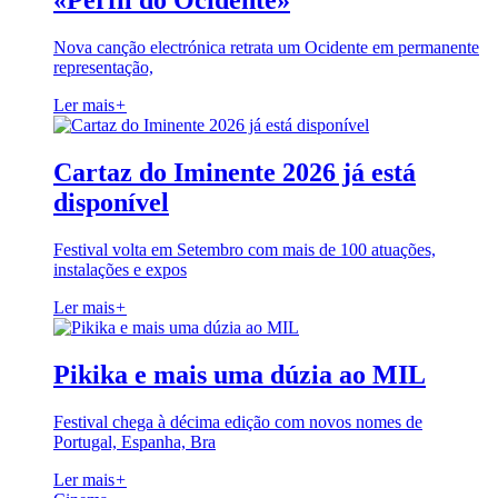
«Perfil do Ocidente»
Nova canção electrónica retrata um Ocidente em permanente
representação,
Ler mais
+
Cartaz do Iminente 2026 já está
disponível
Festival volta em Setembro com mais de 100 atuações,
instalações e expos
Ler mais
+
Pikika e mais uma dúzia ao MIL
Festival chega à décima edição com novos nomes de
Portugal, Espanha, Bra
Ler mais
+