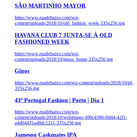
SÃO MARTINHO MAYOR
https://www.ruadebaixo.com/wp-
content/uploads/2018/10/old_fashion_week-335x256.jpg
HAVANA CLUB 7 JUNTA-SE À OLD
FASHIONED WEEK
https://www.ruadebaixo.com/wp-
content/uploads/2018/10/ginos_home-335x256.jpg
Ginos
https://www.ruadebaixo.com/wp-content/uploads/2018/10/pf-
335x256.jpg
43º Portugal Fashion | Porto | Dia 1
https://www.ruadebaixo.com/wp-
content/uploads/2018/10/webimage-490c4386-0d44-42f1-
a4d04431a48dc1211-335x256.jpg
Jameson Caskmates IPA