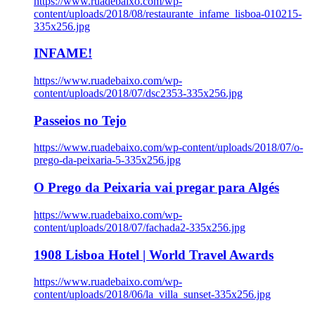
https://www.ruadebaixo.com/wp-
content/uploads/2018/08/restaurante_infame_lisboa-010215-
335x256.jpg
INFAME!
https://www.ruadebaixo.com/wp-
content/uploads/2018/07/dsc2353-335x256.jpg
Passeios no Tejo
https://www.ruadebaixo.com/wp-content/uploads/2018/07/o-
prego-da-peixaria-5-335x256.jpg
O Prego da Peixaria vai pregar para Algés
https://www.ruadebaixo.com/wp-
content/uploads/2018/07/fachada2-335x256.jpg
1908 Lisboa Hotel | World Travel Awards
https://www.ruadebaixo.com/wp-
content/uploads/2018/06/la_villa_sunset-335x256.jpg