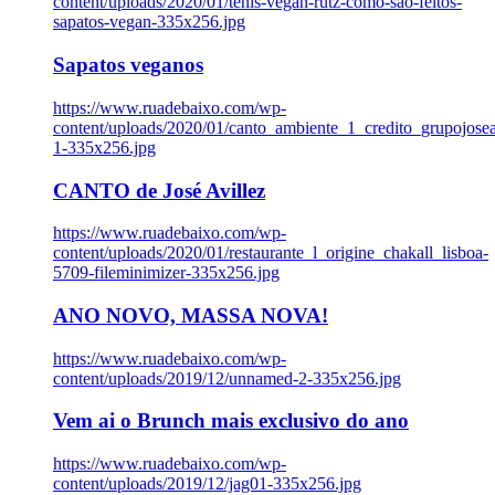
content/uploads/2020/01/tenis-vegan-rutz-como-sao-feitos-
sapatos-vegan-335x256.jpg
Sapatos veganos
https://www.ruadebaixo.com/wp-
content/uploads/2020/01/canto_ambiente_1_credito_grupojosea
1-335x256.jpg
CANTO de José Avillez
https://www.ruadebaixo.com/wp-
content/uploads/2020/01/restaurante_l_origine_chakall_lisboa-
5709-fileminimizer-335x256.jpg
ANO NOVO, MASSA NOVA!
https://www.ruadebaixo.com/wp-
content/uploads/2019/12/unnamed-2-335x256.jpg
Vem ai o Brunch mais exclusivo do ano
https://www.ruadebaixo.com/wp-
content/uploads/2019/12/jag01-335x256.jpg