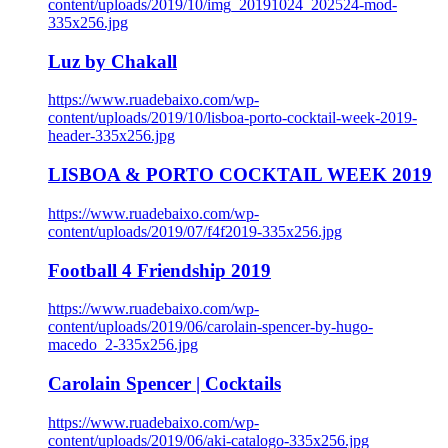
content/uploads/2019/10/img_20191024_202524-mod-
335x256.jpg
Luz by Chakall
https://www.ruadebaixo.com/wp-
content/uploads/2019/10/lisboa-porto-cocktail-week-2019-
header-335x256.jpg
LISBOA & PORTO COCKTAIL WEEK 2019
https://www.ruadebaixo.com/wp-
content/uploads/2019/07/f4f2019-335x256.jpg
Football 4 Friendship 2019
https://www.ruadebaixo.com/wp-
content/uploads/2019/06/carolain-spencer-by-hugo-
macedo_2-335x256.jpg
Carolain Spencer | Cocktails
https://www.ruadebaixo.com/wp-
content/uploads/2019/06/aki-catalogo-335x256.jpg