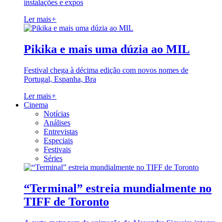
instalações e expos
Ler mais
+
Pikika e mais uma dúzia ao MIL
Festival chega à décima edição com novos nomes de
Portugal, Espanha, Bra
Ler mais
+
Cinema
Notícias
Análises
Entrevistas
Especiais
Festivais
Séries
“Terminal” estreia mundialmente no
TIFF de Toronto