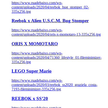
https://www.ruadebaixo.com/wp-
content/uploads/2020/04/reebok_bug_stomper_02-
335x256.jpg
Reebok x Alien U.S.C.M. Bug Stomper
https://www.ruadebaixo.com/wp-
content/uploads/2020/04/oris-x-momotaro-13-335x256.jpg
ORIS X MOMOTARO
https://www.ruadebaixo.com/wp-
content/uploads/2020/04/71360_lifestyle_01-fileminimizer-
335x256.jpg
LEGO Super Mario
https://www.ruadebaixo.com/wp-
content/uploads/2020/03/reebok_ss2020_graziela_costa-
7193-fileminimizer-335x256.jpg
REEBOK x SS’20
https://www.ruadebaixo.com/wp-