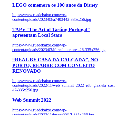
LEGO comemora os 100 anos da Disney
https://www.ruadebaixo.com/wp-
content/uploads/2023/03/a7403442-335x256.jpg
TAP e “The Art of Tasting Portugal”
apresentam Local Stars
https://www.ruadebaixo.com/wp-
content/uploads/2023/03/lf_realinteriores-26-335x256.jpg
“REAL BY CASA DA CALÇADA”, NO
PORTO, REABRE COM CONCEITO
RENOVADO
https://www.ruadebaixo.com/wp-
content/uploads/2022/11/web_summit_2022_rdb_graziela_cost
47-335x256.jpg
Web Summit 2022
https://www.ruadebaixo.com/wp-
content/uploads/2022/11/image003-2-335x256.jpg