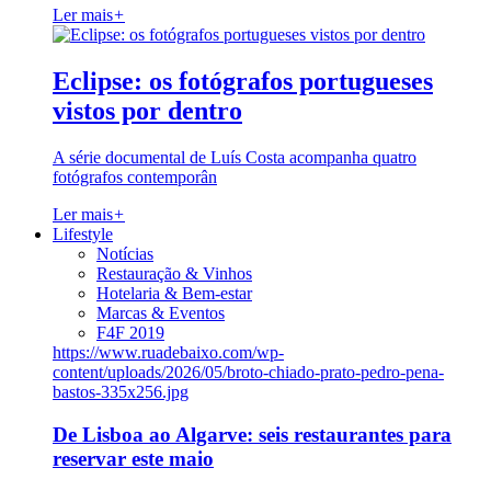
Ler mais
+
Eclipse: os fotógrafos portugueses
vistos por dentro
A série documental de Luís Costa acompanha quatro
fotógrafos contemporân
Ler mais
+
Lifestyle
Notícias
Restauração & Vinhos
Hotelaria & Bem-estar
Marcas & Eventos
F4F 2019
https://www.ruadebaixo.com/wp-
content/uploads/2026/05/broto-chiado-prato-pedro-pena-
bastos-335x256.jpg
De Lisboa ao Algarve: seis restaurantes para
reservar este maio