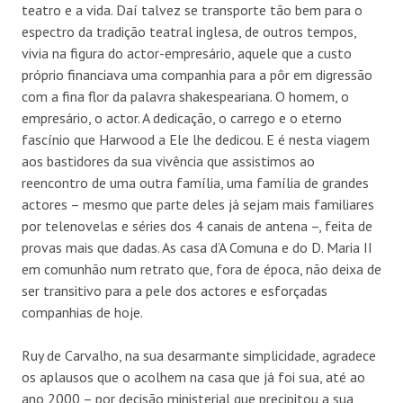
teatro e a vida. Daí talvez se transporte tão bem para o
espectro da tradição teatral inglesa, de outros tempos,
vivia na figura do actor-empresário, aquele que a custo
próprio financiava uma companhia para a pôr em digressão
com a fina flor da palavra shakespeariana. O homem, o
empresário, o actor. A dedicação, o carrego e o eterno
fascínio que Harwood a Ele lhe dedicou. E é nesta viagem
aos bastidores da sua vivência que assistimos ao
reencontro de uma outra família, uma família de grandes
actores – mesmo que parte deles já sejam mais familiares
por telenovelas e séries dos 4 canais de antena –, feita de
provas mais que dadas. As casa d’A Comuna e do D. Maria II
em comunhão num retrato que, fora de época, não deixa de
ser transitivo para a pele dos actores e esforçadas
companhias de hoje.
Ruy de Carvalho, na sua desarmante simplicidade, agradece
os aplausos que o acolhem na casa que já foi sua, até ao
ano 2000 – por decisão ministerial que precipitou a sua