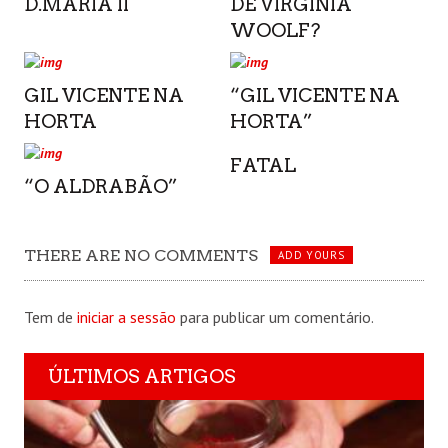
D.MARIA II
DE VIRGINIA
WOOLF?
GIL VICENTE NA
“GIL VICENTE NA
HORTA
HORTA”
FATAL
“O ALDRABÃO”
THERE ARE NO COMMENTS
ADD YOURS
Tem de
iniciar a sessão
para publicar um comentário.
ÚLTIMOS ARTIGOS