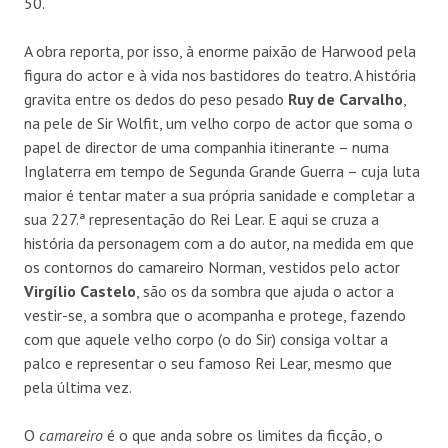
50.
A obra reporta, por isso, à enorme paixão de Harwood pela
figura do actor e à vida nos bastidores do teatro. A história
gravita entre os dedos do peso pesado
Ruy de Carvalho
,
na pele de Sir Wolfit, um velho corpo de actor que soma o
papel de director de uma companhia itinerante – numa
Inglaterra em tempo de Segunda Grande Guerra – cuja luta
maior é tentar mater a sua própria sanidade e completar a
sua 227.ª representação do Rei Lear. E aqui se cruza a
história da personagem com a do autor, na medida em que
os contornos do camareiro Norman, vestidos pelo actor
Virgílio Castelo
, são os da sombra que ajuda o actor a
vestir-se, a sombra que o acompanha e protege, fazendo
com que aquele velho corpo (o do Sir) consiga voltar a
palco e representar o seu famoso Rei Lear, mesmo que
pela última vez.
O
camareiro
é o que anda sobre os limites da ficção, o