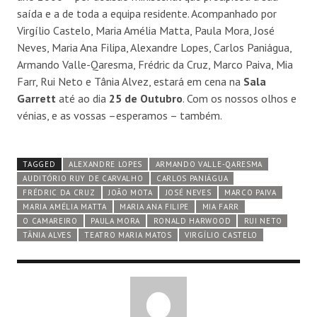
saída e a de toda a equipa residente. Acompanhado por
Virgílio Castelo, Maria Amélia Matta, Paula Mora, José
Neves, Maria Ana Filipa, Alexandre Lopes, Carlos Paniágua,
Armando Valle-Qaresma, Frédric da Cruz, Marco Paiva, Mia
Farr, Rui Neto e Tânia Alvez, estará em cena na
Sala
Garrett
até ao dia
25 de Outubro
. Com os nossos olhos e
vénias, e as vossas –esperamos – também.
TAGGED
ALEXANDRE LOPES
ARMANDO VALLE-QARESMA
AUDITÓRIO RUY DE CARVALHO
CARLOS PANIÁGUA
FRÉDRIC DA CRUZ
JOÃO MOTA
JOSÉ NEVES
MARCO PAIVA
MARIA AMÉLIA MATTA
MARIA ANA FILIPE
MIA FARR
O CAMAREIRO
PAULA MORA
RONALD HARWOOD
RUI NETO
TÂNIA ALVES
TEATRO MARIA MATOS
VIRGÍLIO CASTELO