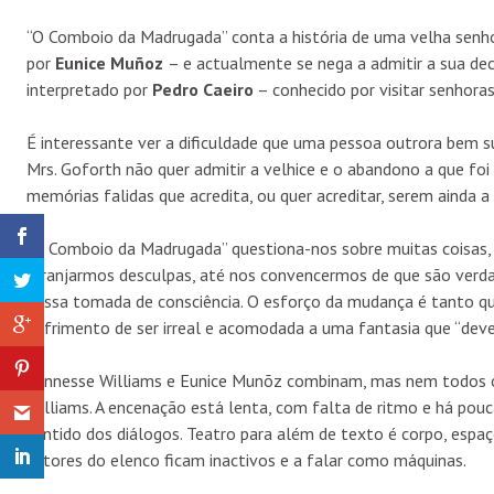
“O Comboio da Madrugada” conta a história de uma velha senho
por
Eunice Muñoz
– e actualmente se nega a admitir a sua dec
interpretado por
Pedro Caeiro
– conhecido por visitar senhoras 
É interessante ver a dificuldade que uma pessoa outrora bem s
Mrs. Goforth não quer admitir a velhice e o abandono a que foi
memórias falidas que acredita, ou quer acreditar, serem ainda a 
“O Comboio da Madrugada” questiona-nos sobre muitas coisas, 
arranjarmos desculpas, até nos convencermos de que são verda
dessa tomada de consciência. O esforço da mudança é tanto qu
sofrimento de ser irreal e acomodada a uma fantasia que “dever
Tennesse Williams e Eunice Munõz combinam, mas nem todos o
Williams. A encenação está lenta, com falta de ritmo e há pou
sentido dos diálogos. Teatro para além de texto é corpo, espa
actores do elenco ficam inactivos e a falar como máquinas.