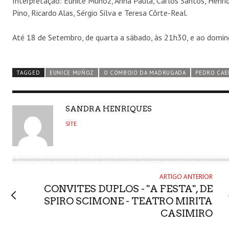
Interpretação: Eunice Muñoz, Anna Paula, Carlos Santos, Henri
Pino, Ricardo Alas, Sérgio Silva e Teresa Côrte-Real.
Até 18 de Setembro, de quarta a sábado, às 21h30, e ao doming
TAGGED
EUNICE MUÑOZ
O COMBOIO DA MADRUGADA
PEDRO CAE
AUTHOR
SANDRA HENRIQUES
SITE
ARTIGO ANTERIOR
CONVITES DUPLOS - "A FESTA", DE
SPIRO SCIMONE - TEATRO MIRITA
CASIMIRO