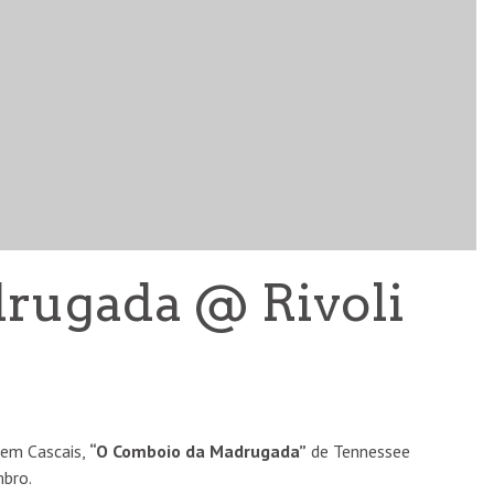
BOM MALANDRO X VANESSA SANTOS: UMA COLEÇÃO
QUE VESTE O ESPÍRITO MALANDRO
rugada @ Rivoli
MARCAS
5 AGO
 em Cascais,
“O Comboio da Madrugada”
de Tennessee
mbro.