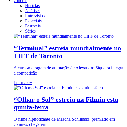
Cinema
Notícias
Análises
Entrevistas
Especiais
Festivais
Séries
“Terminal” estreia mundialmente no
TIFF de Toronto
A curta-metragem de animação de Alexandre Siqueira integra
a competição
Ler mais
+
“Olhar o Sol” estreia na Filmin esta
quinta-feira
O filme hipnotizante de Mascha Schilinski, premiado em
Cannes, chega em