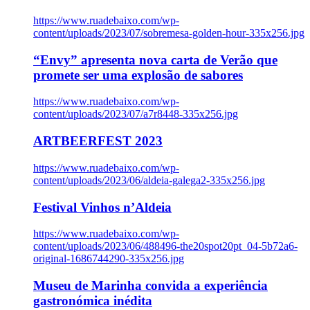
https://www.ruadebaixo.com/wp-
content/uploads/2023/07/sobremesa-golden-hour-335x256.jpg
“Envy” apresenta nova carta de Verão que
promete ser uma explosão de sabores
https://www.ruadebaixo.com/wp-
content/uploads/2023/07/a7r8448-335x256.jpg
ARTBEERFEST 2023
https://www.ruadebaixo.com/wp-
content/uploads/2023/06/aldeia-galega2-335x256.jpg
Festival Vinhos n’Aldeia
https://www.ruadebaixo.com/wp-
content/uploads/2023/06/488496-the20spot20pt_04-5b72a6-
original-1686744290-335x256.jpg
Museu de Marinha convida a experiência
gastronómica inédita