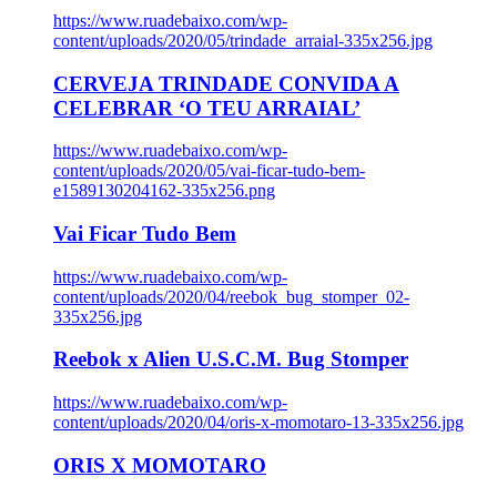
https://www.ruadebaixo.com/wp-
content/uploads/2020/05/trindade_arraial-335x256.jpg
CERVEJA TRINDADE CONVIDA A
CELEBRAR ‘O TEU ARRAIAL’
https://www.ruadebaixo.com/wp-
content/uploads/2020/05/vai-ficar-tudo-bem-
e1589130204162-335x256.png
Vai Ficar Tudo Bem
https://www.ruadebaixo.com/wp-
content/uploads/2020/04/reebok_bug_stomper_02-
335x256.jpg
Reebok x Alien U.S.C.M. Bug Stomper
https://www.ruadebaixo.com/wp-
content/uploads/2020/04/oris-x-momotaro-13-335x256.jpg
ORIS X MOMOTARO