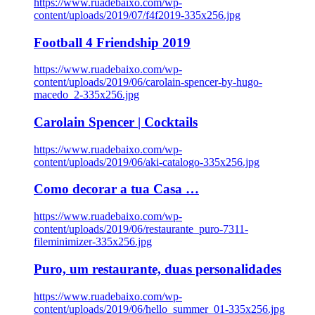
https://www.ruadebaixo.com/wp-
content/uploads/2019/07/f4f2019-335x256.jpg
Football 4 Friendship 2019
https://www.ruadebaixo.com/wp-
content/uploads/2019/06/carolain-spencer-by-hugo-
macedo_2-335x256.jpg
Carolain Spencer | Cocktails
https://www.ruadebaixo.com/wp-
content/uploads/2019/06/aki-catalogo-335x256.jpg
Como decorar a tua Casa …
https://www.ruadebaixo.com/wp-
content/uploads/2019/06/restaurante_puro-7311-
fileminimizer-335x256.jpg
Puro, um restaurante, duas personalidades
https://www.ruadebaixo.com/wp-
content/uploads/2019/06/hello_summer_01-335x256.jpg