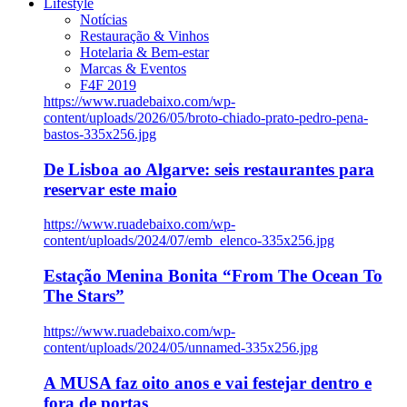
Lifestyle
Notícias
Restauração & Vinhos
Hotelaria & Bem-estar
Marcas & Eventos
F4F 2019
https://www.ruadebaixo.com/wp-
content/uploads/2026/05/broto-chiado-prato-pedro-pena-
bastos-335x256.jpg
De Lisboa ao Algarve: seis restaurantes para
reservar este maio
https://www.ruadebaixo.com/wp-
content/uploads/2024/07/emb_elenco-335x256.jpg
Estação Menina Bonita “From The Ocean To
The Stars”
https://www.ruadebaixo.com/wp-
content/uploads/2024/05/unnamed-335x256.jpg
A MUSA faz oito anos e vai festejar dentro e
fora de portas