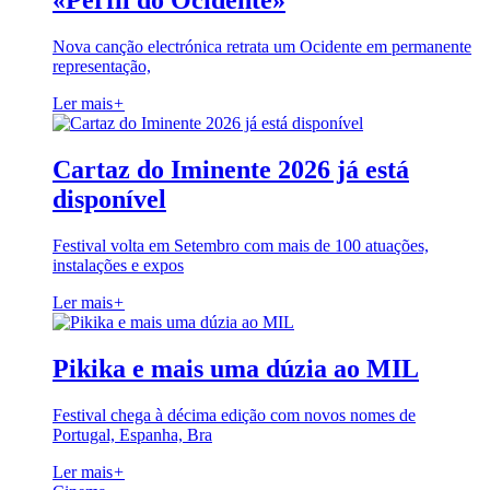
«Perfil do Ocidente»
Nova canção electrónica retrata um Ocidente em permanente
representação,
Ler mais
+
Cartaz do Iminente 2026 já está
disponível
Festival volta em Setembro com mais de 100 atuações,
instalações e expos
Ler mais
+
Pikika e mais uma dúzia ao MIL
Festival chega à décima edição com novos nomes de
Portugal, Espanha, Bra
Ler mais
+