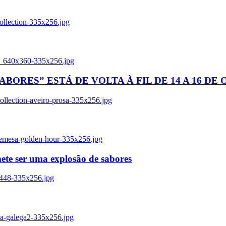
ollection-335x256.jpg
tl_640x360-335x256.jpg
BORES” ESTÁ DE VOLTA À FIL DE 14 A 16 DE
llection-aveiro-prosa-335x256.jpg
remesa-golden-hour-335x256.jpg
ete ser uma explosão de sabores
8448-335x256.jpg
ia-galega2-335x256.jpg