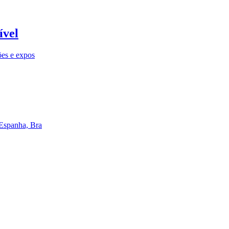
ível
ões e expos
 Espanha, Bra