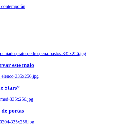
s contemporân
o-chiado-prato-pedro-pena-bastos-335x256.jpg
ervar este maio
_elenco-335x256.jpg
e Stars”
named-335x256.jpg
 de portas
00304-335x256.jpg