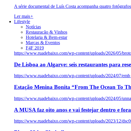
A série documental de Luís Costa acompanha quatro fotógrafo
Ler mais
+
Lifestyle
Notícias
Restauração & Vinhos
Hotelaria & Bem-estar
Marcas & Eventos
F4F 2019
https://www.ruadebaixo.com/wp-content/uploads/2026/05/brot
De Lisboa ao Algarve: seis restaurantes para res
https://www.ruadebaixo.com/wp-content/uploads/2024/07/emb
Estação Menina Bonita “From The Ocean To Th
https://www.ruadebaixo.com/wp-content/uploads/2024/05/un
A MUSA faz oito anos e vai festejar dentro e fora
https://www.ruadebaixo.com/wp-content/uploads/2023/12/dsc