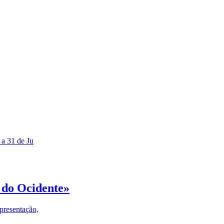
 a 31 de Ju
 do Ocidente»
presentação,