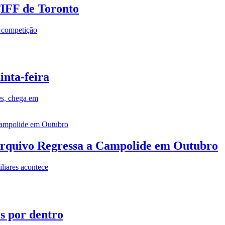
TIFF de Toronto
a competição
inta-feira
es, chega em
rquivo Regressa a Campolide em Outubro
iares acontece
os por dentro