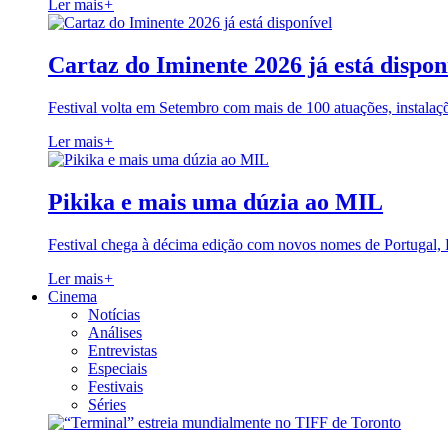
Ler mais
+
Cartaz do Iminente 2026 já está dispon
Festival volta em Setembro com mais de 100 atuações, instalaç
Ler mais
+
Pikika e mais uma dúzia ao MIL
Festival chega à décima edição com novos nomes de Portugal,
Ler mais
+
Cinema
Notícias
Análises
Entrevistas
Especiais
Festivais
Séries