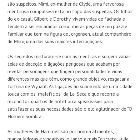
são suspeitos. Mimi, ex-mulher de Clyde, uma fervorosa
mentirosa compulsiva está no topo das suspeitas. Os filhos
do ex-casal, Gilbert e Dorothy, vivem vidas de fachada e
tendem a ser encarados como meras peças de um puzzle
familiar que tem na figura de Jorgensen, atual companheiro
de Mimi, uma das suas maiores interrogações.
Os segredos misturam-se com as mentiras e surgem várias
teias de deceção e ligações perigosas que acabam por
revelar personagens que fingem personalidades e vidas
diferentes mas que têm, como grande objetivo, resgatar a
fortuna de Wynant. As ligações ao submundo de uma cidade
louca com os “malefícios” da Lei Seca e que recorre a
recônditos quartos de hotel ou a speakeasies para
satisfazer as suas necessidades são o elo aglutinador de “O
Homem Sombra”.
As mulheres de Hammet são por norma atraentes,
manipuladoras e vingativas, e tanto a mais “discreta” Julia,