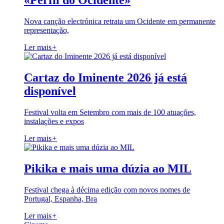
«Perfil do Ocidente»
Nova canção electrónica retrata um Ocidente em permanente
representação,
Ler mais
+
Cartaz do Iminente 2026 já está
disponível
Festival volta em Setembro com mais de 100 atuações,
instalações e expos
Ler mais
+
Pikika e mais uma dúzia ao MIL
Festival chega à décima edição com novos nomes de
Portugal, Espanha, Bra
Ler mais
+