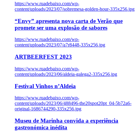
https://www.ruadebaixo.com/wp-
content/uploads/2023/07/sobremesa-golden-hour-335x256.jpg
“Envy” apresenta nova carta de Verão que
promete ser uma explosão de sabores
https://www.ruadebaixo.com/wp-
content/uploads/2023/07/a7r8448-335x256.jpg
ARTBEERFEST 2023
https://www.ruadebaixo.com/wp-
content/uploads/2023/06/aldeia-galega2-335x256.jpg
Festival Vinhos n’Aldeia
https://www.ruadebaixo.com/wp-
content/uploads/2023/06/488496-the20spot20pt_04-5b72a6-
original-1686744290-335x256.jpg
Museu de Marinha convida a experiência
gastronómica inédita