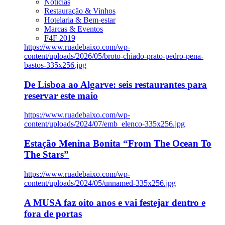
Notícias
Restauração & Vinhos
Hotelaria & Bem-estar
Marcas & Eventos
F4F 2019
https://www.ruadebaixo.com/wp-
content/uploads/2026/05/broto-chiado-prato-pedro-pena-
bastos-335x256.jpg
De Lisboa ao Algarve: seis restaurantes para
reservar este maio
https://www.ruadebaixo.com/wp-
content/uploads/2024/07/emb_elenco-335x256.jpg
Estação Menina Bonita “From The Ocean To
The Stars”
https://www.ruadebaixo.com/wp-
content/uploads/2024/05/unnamed-335x256.jpg
A MUSA faz oito anos e vai festejar dentro e
fora de portas