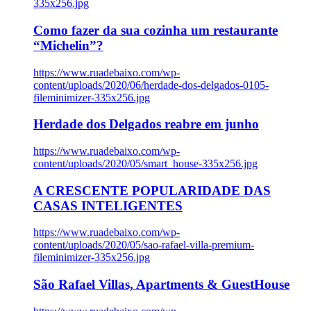
335x256.jpg
Como fazer da sua cozinha um restaurante
“Michelin”?
https://www.ruadebaixo.com/wp-
content/uploads/2020/06/herdade-dos-delgados-0105-
fileminimizer-335x256.jpg
Herdade dos Delgados reabre em junho
https://www.ruadebaixo.com/wp-
content/uploads/2020/05/smart_house-335x256.jpg
A CRESCENTE POPULARIDADE DAS
CASAS INTELIGENTES
https://www.ruadebaixo.com/wp-
content/uploads/2020/05/sao-rafael-villa-premium-
fileminimizer-335x256.jpg
São Rafael Villas, Apartments & GuestHouse