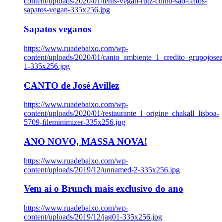
content/uploads/2020/01/tenis-vegan-rutz-como-sao-feitos-
sapatos-vegan-335x256.jpg
Sapatos veganos
https://www.ruadebaixo.com/wp-
content/uploads/2020/01/canto_ambiente_1_credito_grupojosea
1-335x256.jpg
CANTO de José Avillez
https://www.ruadebaixo.com/wp-
content/uploads/2020/01/restaurante_l_origine_chakall_lisboa-
5709-fileminimizer-335x256.jpg
ANO NOVO, MASSA NOVA!
https://www.ruadebaixo.com/wp-
content/uploads/2019/12/unnamed-2-335x256.jpg
Vem ai o Brunch mais exclusivo do ano
https://www.ruadebaixo.com/wp-
content/uploads/2019/12/jag01-335x256.jpg