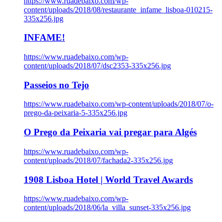
https://www.ruadebaixo.com/wp-
content/uploads/2018/08/restaurante_infame_lisboa-010215-
335x256.jpg
INFAME!
https://www.ruadebaixo.com/wp-
content/uploads/2018/07/dsc2353-335x256.jpg
Passeios no Tejo
https://www.ruadebaixo.com/wp-content/uploads/2018/07/o-
prego-da-peixaria-5-335x256.jpg
O Prego da Peixaria vai pregar para Algés
https://www.ruadebaixo.com/wp-
content/uploads/2018/07/fachada2-335x256.jpg
1908 Lisboa Hotel | World Travel Awards
https://www.ruadebaixo.com/wp-
content/uploads/2018/06/la_villa_sunset-335x256.jpg