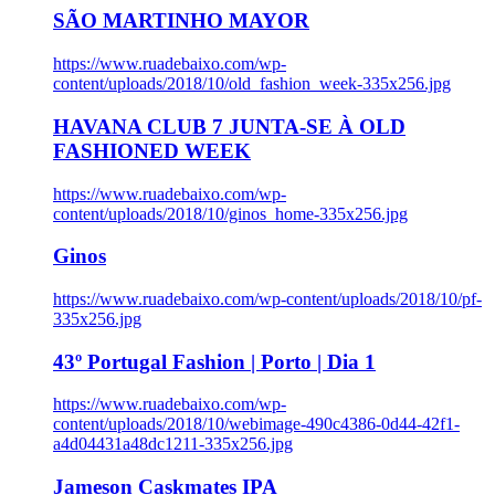
SÃO MARTINHO MAYOR
https://www.ruadebaixo.com/wp-
content/uploads/2018/10/old_fashion_week-335x256.jpg
HAVANA CLUB 7 JUNTA-SE À OLD
FASHIONED WEEK
https://www.ruadebaixo.com/wp-
content/uploads/2018/10/ginos_home-335x256.jpg
Ginos
https://www.ruadebaixo.com/wp-content/uploads/2018/10/pf-
335x256.jpg
43º Portugal Fashion | Porto | Dia 1
https://www.ruadebaixo.com/wp-
content/uploads/2018/10/webimage-490c4386-0d44-42f1-
a4d04431a48dc1211-335x256.jpg
Jameson Caskmates IPA