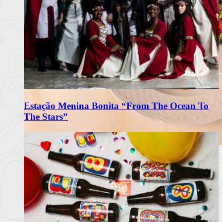
Estação Menina Bonita “From The Ocean To
The Stars”
Matriarca Renova Carta de Verão
com Frescura e Sabores Portugueses
O restaurante Matriarca, no Porto, apresenta a sua nova carta
de verão 2