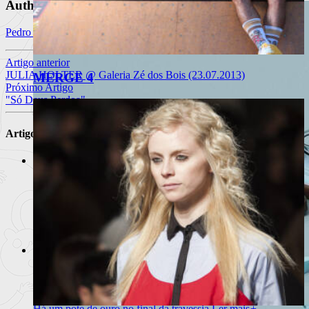
Author
Pedro Miguel Silva
Artigo anterior
JULIA HOLTER @ Galeria Zé dos Bois (23.07.2013)
MERGE 4
Próximo Artigo
"Só Deus Perdoa"
Artigos Relacionados
“Uma Canção de Embalar” | Mary
Higgins Clark
O Regresso da Rainha do Suspense
Ler mais
+
“Terras do Demo” | Aquilino Ribeiro
Há um pote de ouro no final da travessia
Ler mais
+