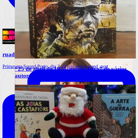
ruadebaixo
Primavera Sound Porto, dia 3. @primaverasound_port
“25 de abril de 1974, quinta-feira” de vários
autores