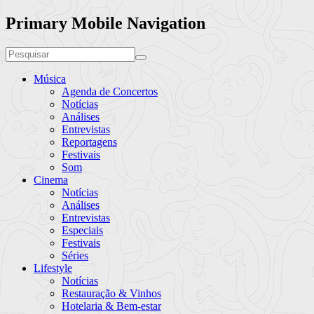
Primary Mobile Navigation
Música
Agenda de Concertos
Notícias
Análises
Entrevistas
Reportagens
Festivais
Som
Cinema
Notícias
Análises
Entrevistas
Especiais
Festivais
Séries
Lifestyle
Notícias
Restauração & Vinhos
Hotelaria & Bem-estar