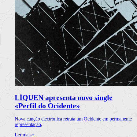
LÍQUEN apresenta novo single
«Perfil do Ocidente»
Nova canção electrónica retrata um Ocidente em permanente
representação,
Ler mais
+