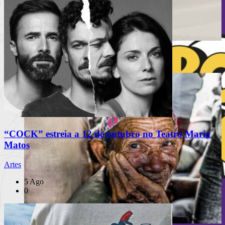
À escuta na Rua
Festival Mental celebra 10 anos
“COCK” estreia a 12 de outubro no Teatro Maria
Matos
Artes
5 Ago
0