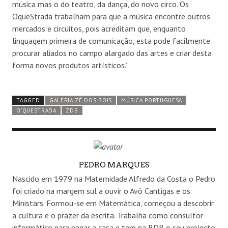
música mas o do teatro, da dança, do novo circo. Os
OqueStrada trabalham para que a música encontre outros
mercados e circuitos, pois acreditam que, enquanto
linguagem primeira de comunicação, esta pode facilmente
procurar aliados no campo alargado das artes e criar desta
forma novos produtos artísticos.”
TAGGED
GALERIA ZÉ DOS BOIS
MÚSICA PORTUGUESA
O'QUESTRADA
ZDB
AUTHOR
PEDRO MARQUES
Nascido em 1979 na Maternidade Alfredo da Costa o Pedro
foi criado na margem sul a ouvir o Avô Cantigas e os
Ministars. Formou-se em Matemática, começou a descobrir
a cultura e o prazer da escrita. Trabalha como consultor
informático para pagar a casa e tem na RDB o seu projecto