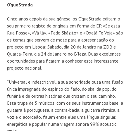
O’queStrada
Cinco anos depois da sua génese, os O’queStrada editam o
seu primeiro registo de originais em forma de EP. «Se esta
Rua Fosse», «Vá lá», «Fado Skázito» e «Oxalá Te Veja» são
os temas que servem de mote para a apresentação do
projecto em Lisboa: Sábado, dia 20 de Janeiro na ZDB e
Quarta-Feira, dia 24 de Janeiro no B’leza. Duas excelentes
oportunidades para ficarem a conhecer este interessante
projecto nacional.
“Universal e indescrítivel, a sua sonoridade ousa uma fusão
única impregnada do espírito do fado, do ska, da pop, do
funáná e de outras histórias que cruzam o seu caminho.
Esta trupe de 5 músicos, com os seus instrumentos base: a
guitarra à portuguesa, a contra-bacia, a guitarra rítmica, a
voz e o acordeão, falam entre eles uma língua singular,
energética e popular numa viagem sonora 99% acoustic
style.