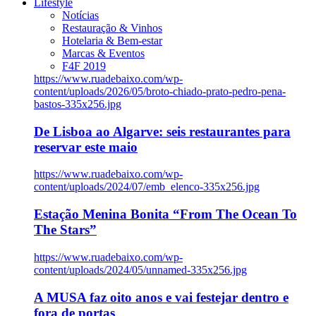
Lifestyle
Notícias
Restauração & Vinhos
Hotelaria & Bem-estar
Marcas & Eventos
F4F 2019
https://www.ruadebaixo.com/wp-
content/uploads/2026/05/broto-chiado-prato-pedro-pena-
bastos-335x256.jpg
De Lisboa ao Algarve: seis restaurantes para
reservar este maio
https://www.ruadebaixo.com/wp-
content/uploads/2024/07/emb_elenco-335x256.jpg
Estação Menina Bonita “From The Ocean To
The Stars”
https://www.ruadebaixo.com/wp-
content/uploads/2024/05/unnamed-335x256.jpg
A MUSA faz oito anos e vai festejar dentro e
fora de portas