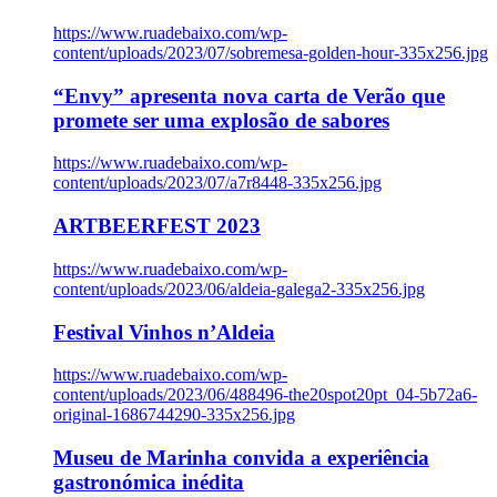
https://www.ruadebaixo.com/wp-
content/uploads/2023/07/sobremesa-golden-hour-335x256.jpg
“Envy” apresenta nova carta de Verão que
promete ser uma explosão de sabores
https://www.ruadebaixo.com/wp-
content/uploads/2023/07/a7r8448-335x256.jpg
ARTBEERFEST 2023
https://www.ruadebaixo.com/wp-
content/uploads/2023/06/aldeia-galega2-335x256.jpg
Festival Vinhos n’Aldeia
https://www.ruadebaixo.com/wp-
content/uploads/2023/06/488496-the20spot20pt_04-5b72a6-
original-1686744290-335x256.jpg
Museu de Marinha convida a experiência
gastronómica inédita