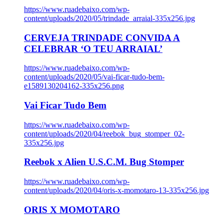
https://www.ruadebaixo.com/wp-
content/uploads/2020/05/trindade_arraial-335x256.jpg
CERVEJA TRINDADE CONVIDA A
CELEBRAR ‘O TEU ARRAIAL’
https://www.ruadebaixo.com/wp-
content/uploads/2020/05/vai-ficar-tudo-bem-
e1589130204162-335x256.png
Vai Ficar Tudo Bem
https://www.ruadebaixo.com/wp-
content/uploads/2020/04/reebok_bug_stomper_02-
335x256.jpg
Reebok x Alien U.S.C.M. Bug Stomper
https://www.ruadebaixo.com/wp-
content/uploads/2020/04/oris-x-momotaro-13-335x256.jpg
ORIS X MOMOTARO