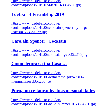
https://www.ruadebaixo.com/wp-
content/uploads/2019/07/f4f2019-335x256.jpg
Football 4 Friendship 2019
https://www.ruadebaixo.com/wp-
content/uploads/2019/06/carolain-spencer-by-hugo-
macedo_2-335x256.jpg
Carolain Spencer | Cocktails
https://www.ruadebaixo.com/wp-
content/uploads/2019/06/aki-catalogo-335x256.jpg
Como decorar a tua Casa …
https://www.ruadebaixo.com/wp-
content/uploads/2019/06/restaurante_puro-7311-
fileminimizer-335x256.jpg
Puro, um restaurante, duas personalidades
https://www.ruadebaixo.com/wp-
content/uploads/2019/06/hello_summer_01-335x256.jpg