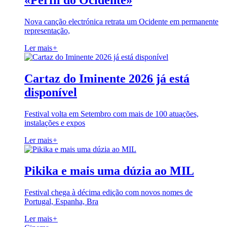
«Perfil do Ocidente»
Nova canção electrónica retrata um Ocidente em permanente
representação,
Ler mais
+
Cartaz do Iminente 2026 já está
disponível
Festival volta em Setembro com mais de 100 atuações,
instalações e expos
Ler mais
+
Pikika e mais uma dúzia ao MIL
Festival chega à décima edição com novos nomes de
Portugal, Espanha, Bra
Ler mais
+