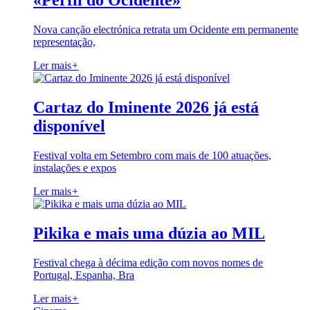
«Perfil do Ocidente»
Nova canção electrónica retrata um Ocidente em permanente
representação,
Ler mais
+
Cartaz do Iminente 2026 já está
disponível
Festival volta em Setembro com mais de 100 atuações,
instalações e expos
Ler mais
+
Pikika e mais uma dúzia ao MIL
Festival chega à décima edição com novos nomes de
Portugal, Espanha, Bra
Ler mais
+