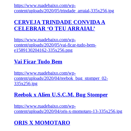
https://www.ruadebaixo.com/wp-
content/uploads/2020/05/trindade_arraial-335x256.jpg
CERVEJA TRINDADE CONVIDA A
CELEBRAR ‘O TEU ARRAIAL’
https://www.ruadebaixo.com/wp-
content/uploads/2020/05/vai-ficar-tudo-bem-
e1589130204162-335x256.png
Vai Ficar Tudo Bem
https://www.ruadebaixo.com/wp-
content/uploads/2020/04/reebok_bug_stomper_02-
335x256.jpg
Reebok x Alien U.S.C.M. Bug Stomper
https://www.ruadebaixo.com/wp-
content/uploads/2020/04/oris-x-momotaro-13-335x256.jpg
ORIS X MOMOTARO