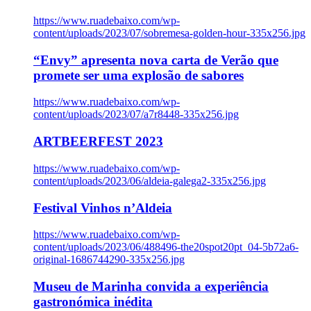
https://www.ruadebaixo.com/wp-
content/uploads/2023/07/sobremesa-golden-hour-335x256.jpg
“Envy” apresenta nova carta de Verão que
promete ser uma explosão de sabores
https://www.ruadebaixo.com/wp-
content/uploads/2023/07/a7r8448-335x256.jpg
ARTBEERFEST 2023
https://www.ruadebaixo.com/wp-
content/uploads/2023/06/aldeia-galega2-335x256.jpg
Festival Vinhos n’Aldeia
https://www.ruadebaixo.com/wp-
content/uploads/2023/06/488496-the20spot20pt_04-5b72a6-
original-1686744290-335x256.jpg
Museu de Marinha convida a experiência
gastronómica inédita