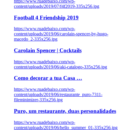
https://www.ruadebaixo.com/wp-
content/uploads/2019/07/f4f2019-335x256.jpg
Football 4 Friendship 2019
https://www.ruadebaixo.com/wp-
content/uploads/2019/06/carolain-spencer-by-hugo-
macedo_2-335x256.jpg
Carolain Spencer | Cocktails
https://www.ruadebaixo.com/wp-
content/uploads/2019/06/aki-catalogo-335x256.jpg
Como decorar a tua Casa …
https://www.ruadebaixo.com/wp-
content/uploads/2019/06/restaurante_puro-7311-
fileminimizer-335x256.jpg
Puro, um restaurante, duas personalidades
https://www.ruadebaixo.com/wp-
content/uploads/2019/06/hello_summer_01-335x256.jpg