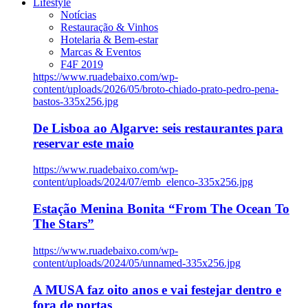
Lifestyle
Notícias
Restauração & Vinhos
Hotelaria & Bem-estar
Marcas & Eventos
F4F 2019
https://www.ruadebaixo.com/wp-
content/uploads/2026/05/broto-chiado-prato-pedro-pena-
bastos-335x256.jpg
De Lisboa ao Algarve: seis restaurantes para
reservar este maio
https://www.ruadebaixo.com/wp-
content/uploads/2024/07/emb_elenco-335x256.jpg
Estação Menina Bonita “From The Ocean To
The Stars”
https://www.ruadebaixo.com/wp-
content/uploads/2024/05/unnamed-335x256.jpg
A MUSA faz oito anos e vai festejar dentro e
fora de portas