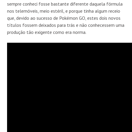
sempre conheci fosse bastante diferente daquela fórmula
nos telemóveis, meio estéril, e porque tinha algum receio
que, devido ao sucesso de Pokémon GO, estes dois novos
títulos fossem deixados para trás e não conhecessem uma
produção tão exigente como era norma.