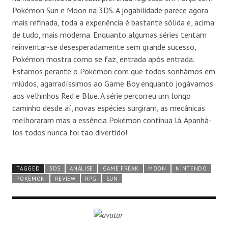
Pokémon Sun e Moon na 3DS. A jogabilidade parece agora
mais refinada, toda a experiência é bastante sólida e, acima
de tudo, mais moderna. Enquanto algumas séries tentam
reinventar-se desesperadamente sem grande sucesso,
Pokémon mostra como se faz, entrada após entrada.
Estamos perante o Pokémon com que todos sonhámos em
miúdos, agarradíssimos ao Game Boy enquanto jogávamos
aos velhinhos Red e Blue. A série percorreu um longo
caminho desde aí, novas espécies surgiram, as mecânicas
melhoraram mas a essência Pokémon continua lá. Apanhá-
los todos nunca foi tão divertido!
TAGGED
3DS
ANÁLISE
GAME FREAK
MOON
NINTENDO
POKÉMON
REVIEW
RPG
SUN