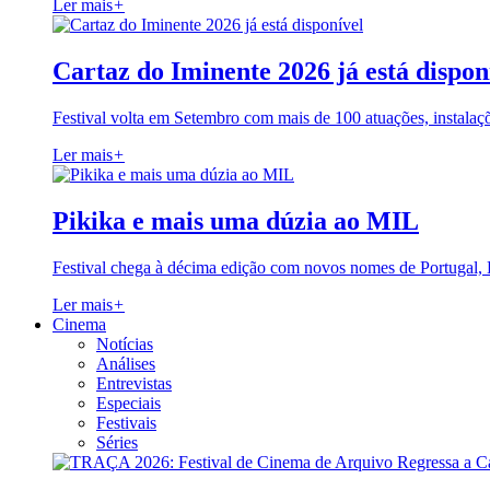
Ler mais
+
Cartaz do Iminente 2026 já está dispon
Festival volta em Setembro com mais de 100 atuações, instalaç
Ler mais
+
Pikika e mais uma dúzia ao MIL
Festival chega à décima edição com novos nomes de Portugal,
Ler mais
+
Cinema
Notícias
Análises
Entrevistas
Especiais
Festivais
Séries