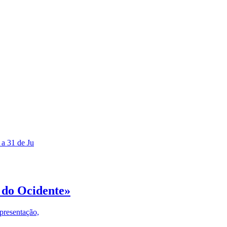
 a 31 de Ju
 do Ocidente»
presentação,