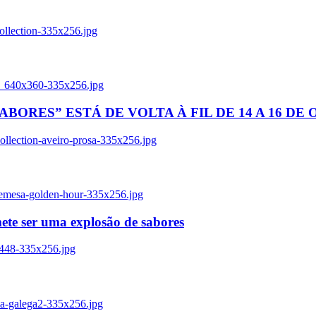
ollection-335x256.jpg
tl_640x360-335x256.jpg
BORES” ESTÁ DE VOLTA À FIL DE 14 A 16 DE
llection-aveiro-prosa-335x256.jpg
remesa-golden-hour-335x256.jpg
ete ser uma explosão de sabores
8448-335x256.jpg
ia-galega2-335x256.jpg