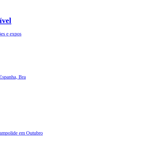
ível
ões e expos
 Espanha, Bra