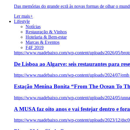
Das memórias do grande ecrã às novas formas de olhar o mundo
Ler mais
+
Lifestyle
Notícias
Restauração & Vinhos
Hotelaria & Bem-estar
Marcas & Eventos
F4F 2019
https://www.ruadebaixo.com/wp-content/uploads/2026/05/brot
De Lisboa ao Algarve: seis restaurantes para res
https://www.ruadebaixo.com/wp-content/uploads/2024/07/emb
Estação Menina Bonita “From The Ocean To Th
https://www.ruadebaixo.com/wp-content/uploads/2024/05/un
A MUSA faz oito anos e vai festejar dentro e fora
https://www.ruadebaixo.com/wp-content/uploads/2023/12/dsc