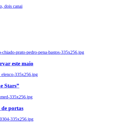
, dois canai
o-chiado-prato-pedro-pena-bastos-335x256.jpg
ervar este maio
_elenco-335x256.jpg
e Stars”
named-335x256.jpg
 de portas
00304-335x256.jpg