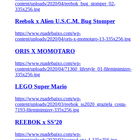
content/uploads/2020/04/reebok_bug_stomper_02-
335x256.jpg
Reebok x Alien U.S.C.M. Bug Stomper
https://www.ruadebaixo.com/wp-
content/uploads/2020/04/oris-x-momotaro-13-335x256.jpg
ORIS X MOMOTARO
https://www.ruadebaixo.com/wp-
content/uploads/2020/04/71360_lifestyle_01-fileminimizer-
335x256.jpg
LEGO Super Mario
https://www.ruadebaixo.com/wp-
content/uploads/2020/03/reebok_ss2020_graziela_costa-
7193-fileminimizer-335x256.jpg
REEBOK x SS’20
https://www.ruadebaixo.com/wp-
content/uploads/2020/02/conrad-spa-4-335x256.jpg