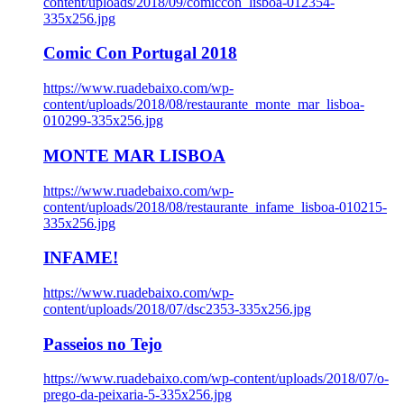
content/uploads/2018/09/comiccon_lisboa-012354-
335x256.jpg
Comic Con Portugal 2018
https://www.ruadebaixo.com/wp-
content/uploads/2018/08/restaurante_monte_mar_lisboa-
010299-335x256.jpg
MONTE MAR LISBOA
https://www.ruadebaixo.com/wp-
content/uploads/2018/08/restaurante_infame_lisboa-010215-
335x256.jpg
INFAME!
https://www.ruadebaixo.com/wp-
content/uploads/2018/07/dsc2353-335x256.jpg
Passeios no Tejo
https://www.ruadebaixo.com/wp-content/uploads/2018/07/o-
prego-da-peixaria-5-335x256.jpg