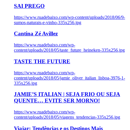
SAI PREGO
https://www.ruadebaixo.com/wp-content/uploads/2018/06/9-
sumos-naturais-e-vinho-335x256.jpg
Cantina Zé Avillez
https://www.ruadebaixo.com/wp-
content/uploads/2018/05/taste_future_heineken-335x256.jpg
TASTE THE FUTURE
https://www.ruadebaixo.com/wp-
content/uploads/2018/05/jamie_oliver_italian_lisboa-3976-1-
335x256.jpg
JAMIE’S ITALIAN | SEJA FRIO OU SEJA
QUENTE… EVITE SER MORNO!
https://www.ruadebaixo.com/wp-
content/uploads/2018/05/viagens_tendencias-335x256.jpg
Viajar: Tendências e os Destinos Mais