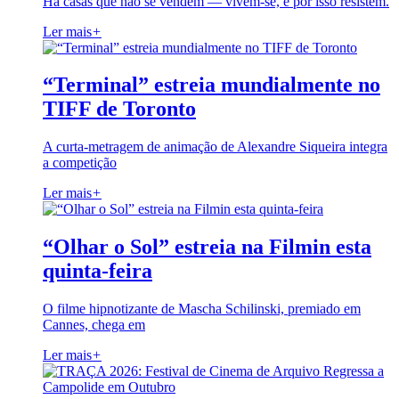
Há casas que não se vendem — vivem-se, e por isso resistem.
Ler mais
+
“Terminal” estreia mundialmente no
TIFF de Toronto
A curta-metragem de animação de Alexandre Siqueira integra
a competição
Ler mais
+
“Olhar o Sol” estreia na Filmin esta
quinta-feira
O filme hipnotizante de Mascha Schilinski, premiado em
Cannes, chega em
Ler mais
+