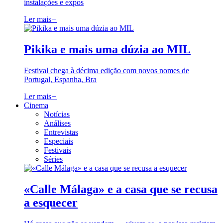
instalações e expos
Ler mais
+
Pikika e mais uma dúzia ao MIL
Festival chega à décima edição com novos nomes de
Portugal, Espanha, Bra
Ler mais
+
Cinema
Notícias
Análises
Entrevistas
Especiais
Festivais
Séries
«Calle Málaga» e a casa que se recusa
a esquecer