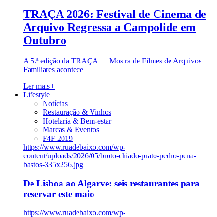
TRAÇA 2026: Festival de Cinema de
Arquivo Regressa a Campolide em
Outubro
A 5.ª edição da TRAÇA — Mostra de Filmes de Arquivos
Familiares acontece
Ler mais
+
Lifestyle
Notícias
Restauração & Vinhos
Hotelaria & Bem-estar
Marcas & Eventos
F4F 2019
https://www.ruadebaixo.com/wp-
content/uploads/2026/05/broto-chiado-prato-pedro-pena-
bastos-335x256.jpg
De Lisboa ao Algarve: seis restaurantes para
reservar este maio
https://www.ruadebaixo.com/wp-