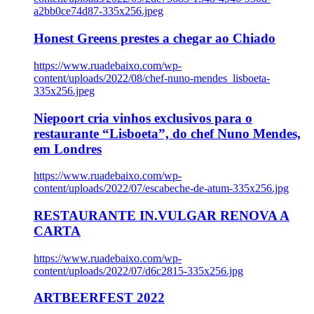
a2bb0ce74d87-335x256.jpeg
Honest Greens prestes a chegar ao Chiado
https://www.ruadebaixo.com/wp-
content/uploads/2022/08/chef-nuno-mendes_lisboeta-
335x256.jpeg
Niepoort cria vinhos exclusivos para o
restaurante “Lisboeta”, do chef Nuno Mendes,
em Londres
https://www.ruadebaixo.com/wp-
content/uploads/2022/07/escabeche-de-atum-335x256.jpg
RESTAURANTE IN.VULGAR RENOVA A
CARTA
https://www.ruadebaixo.com/wp-
content/uploads/2022/07/d6c2815-335x256.jpg
ARTBEERFEST 2022