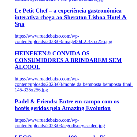
Le Petit Chef – a experiência gastronómica
interativa chega ao Sheraton Lisboa Hotel &
Spa
https://www.ruadebaixo.com/wp-
content/uploads/2023/03/image004-2-335x256.jpg
HEINEKEN® CONVIDA OS
CONSUMIDORES A BRINDAREM SEM
ÁLCOOL
https://www.ruadebaixo.com/wp-
content/uploads/2023/03/monte-da-bemposta-bemposta-final-
145-335x256.jpg
Padel & Friends: Entre em campo com os
hotéis geridos pela Amazing Evolution
https://www.ruadebaixo.com/wp-
content/uploads/2023/03/legodisney-scaled.jpg