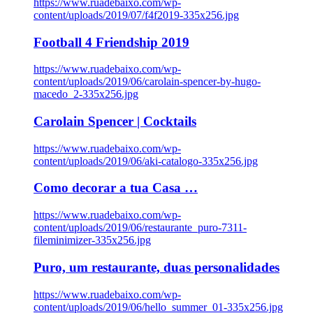
https://www.ruadebaixo.com/wp-
content/uploads/2019/07/f4f2019-335x256.jpg
Football 4 Friendship 2019
https://www.ruadebaixo.com/wp-
content/uploads/2019/06/carolain-spencer-by-hugo-
macedo_2-335x256.jpg
Carolain Spencer | Cocktails
https://www.ruadebaixo.com/wp-
content/uploads/2019/06/aki-catalogo-335x256.jpg
Como decorar a tua Casa …
https://www.ruadebaixo.com/wp-
content/uploads/2019/06/restaurante_puro-7311-
fileminimizer-335x256.jpg
Puro, um restaurante, duas personalidades
https://www.ruadebaixo.com/wp-
content/uploads/2019/06/hello_summer_01-335x256.jpg