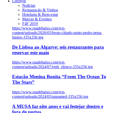
Lifestyle
Notícias
Restauração & Vinhos
Hotelaria & Bem-estar
Marcas & Eventos
F4F 2019
https://www.ruadebaixo.com/wp-
content/uploads/2026/05/broto-chiado-prato-pedro-pena-
bastos-335x256.jpg
De Lisboa ao Algarve: seis restaurantes para
reservar este maio
https://www.ruadebaixo.com/wp-
content/uploads/2024/07/emb_elenco-335x256.jpg
Estação Menina Bonita “From The Ocean To
The Stars”
https://www.ruadebaixo.com/wp-
content/uploads/2024/05/unnamed-335x256.jpg
A MUSA faz oito anos e vai festejar dentro e
fora de portas