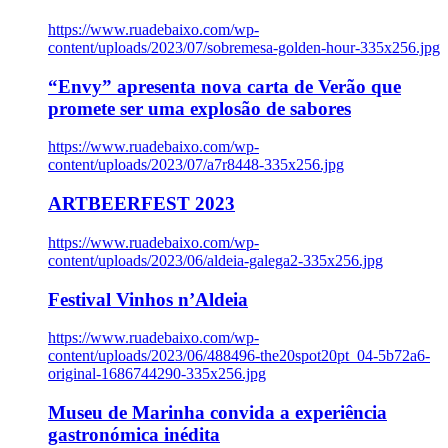
https://www.ruadebaixo.com/wp-
content/uploads/2023/07/sobremesa-golden-hour-335x256.jpg
“Envy” apresenta nova carta de Verão que
promete ser uma explosão de sabores
https://www.ruadebaixo.com/wp-
content/uploads/2023/07/a7r8448-335x256.jpg
ARTBEERFEST 2023
https://www.ruadebaixo.com/wp-
content/uploads/2023/06/aldeia-galega2-335x256.jpg
Festival Vinhos n’Aldeia
https://www.ruadebaixo.com/wp-
content/uploads/2023/06/488496-the20spot20pt_04-5b72a6-
original-1686744290-335x256.jpg
Museu de Marinha convida a experiência
gastronómica inédita