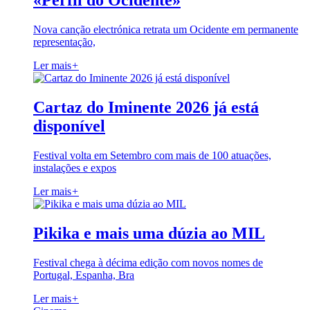
«Perfil do Ocidente»
Nova canção electrónica retrata um Ocidente em permanente
representação,
Ler mais
+
Cartaz do Iminente 2026 já está
disponível
Festival volta em Setembro com mais de 100 atuações,
instalações e expos
Ler mais
+
Pikika e mais uma dúzia ao MIL
Festival chega à décima edição com novos nomes de
Portugal, Espanha, Bra
Ler mais
+