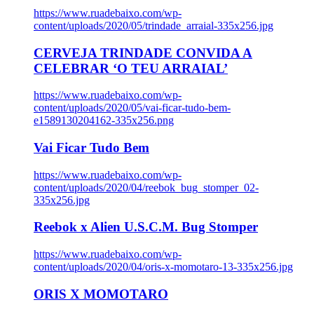
https://www.ruadebaixo.com/wp-
content/uploads/2020/05/trindade_arraial-335x256.jpg
CERVEJA TRINDADE CONVIDA A
CELEBRAR ‘O TEU ARRAIAL’
https://www.ruadebaixo.com/wp-
content/uploads/2020/05/vai-ficar-tudo-bem-
e1589130204162-335x256.png
Vai Ficar Tudo Bem
https://www.ruadebaixo.com/wp-
content/uploads/2020/04/reebok_bug_stomper_02-
335x256.jpg
Reebok x Alien U.S.C.M. Bug Stomper
https://www.ruadebaixo.com/wp-
content/uploads/2020/04/oris-x-momotaro-13-335x256.jpg
ORIS X MOMOTARO