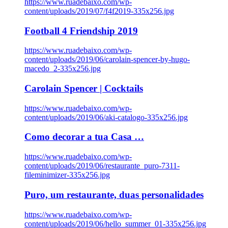
https://www.ruadebaixo.com/wp-
content/uploads/2019/07/f4f2019-335x256.jpg
Football 4 Friendship 2019
https://www.ruadebaixo.com/wp-
content/uploads/2019/06/carolain-spencer-by-hugo-
macedo_2-335x256.jpg
Carolain Spencer | Cocktails
https://www.ruadebaixo.com/wp-
content/uploads/2019/06/aki-catalogo-335x256.jpg
Como decorar a tua Casa …
https://www.ruadebaixo.com/wp-
content/uploads/2019/06/restaurante_puro-7311-
fileminimizer-335x256.jpg
Puro, um restaurante, duas personalidades
https://www.ruadebaixo.com/wp-
content/uploads/2019/06/hello_summer_01-335x256.jpg