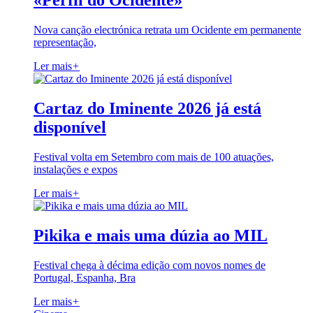
«Perfil do Ocidente»
Nova canção electrónica retrata um Ocidente em permanente
representação,
Ler mais
+
Cartaz do Iminente 2026 já está
disponível
Festival volta em Setembro com mais de 100 atuações,
instalações e expos
Ler mais
+
Pikika e mais uma dúzia ao MIL
Festival chega à décima edição com novos nomes de
Portugal, Espanha, Bra
Ler mais
+