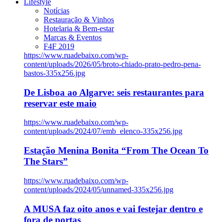
Lifestyle
Notícias
Restauração & Vinhos
Hotelaria & Bem-estar
Marcas & Eventos
F4F 2019
https://www.ruadebaixo.com/wp-
content/uploads/2026/05/broto-chiado-prato-pedro-pena-
bastos-335x256.jpg
De Lisboa ao Algarve: seis restaurantes para
reservar este maio
https://www.ruadebaixo.com/wp-
content/uploads/2024/07/emb_elenco-335x256.jpg
Estação Menina Bonita “From The Ocean To
The Stars”
https://www.ruadebaixo.com/wp-
content/uploads/2024/05/unnamed-335x256.jpg
A MUSA faz oito anos e vai festejar dentro e
fora de portas