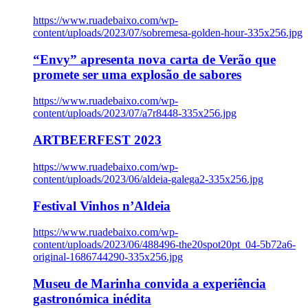
https://www.ruadebaixo.com/wp-
content/uploads/2023/07/sobremesa-golden-hour-335x256.jpg
“Envy” apresenta nova carta de Verão que
promete ser uma explosão de sabores
https://www.ruadebaixo.com/wp-
content/uploads/2023/07/a7r8448-335x256.jpg
ARTBEERFEST 2023
https://www.ruadebaixo.com/wp-
content/uploads/2023/06/aldeia-galega2-335x256.jpg
Festival Vinhos n’Aldeia
https://www.ruadebaixo.com/wp-
content/uploads/2023/06/488496-the20spot20pt_04-5b72a6-
original-1686744290-335x256.jpg
Museu de Marinha convida a experiência
gastronómica inédita