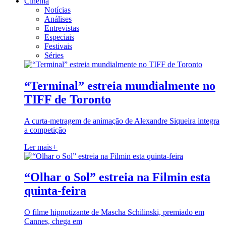
Cinema
Notícias
Análises
Entrevistas
Especiais
Festivais
Séries
“Terminal” estreia mundialmente no
TIFF de Toronto
A curta-metragem de animação de Alexandre Siqueira integra
a competição
Ler mais
+
“Olhar o Sol” estreia na Filmin esta
quinta-feira
O filme hipnotizante de Mascha Schilinski, premiado em
Cannes, chega em