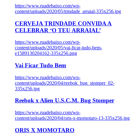
https://www.ruadebaixo.com/wp-
content/uploads/2020/05/trindade_arraial-335x256.jpg
CERVEJA TRINDADE CONVIDA A
CELEBRAR ‘O TEU ARRAIAL’
https://www.ruadebaixo.com/wp-
content/uploads/2020/05/vai-ficar-tudo-bem-
e1589130204162-335x256.png
Vai Ficar Tudo Bem
https://www.ruadebaixo.com/wp-
content/uploads/2020/04/reebok_bug_stomper_02-
335x256.jpg
Reebok x Alien U.S.C.M. Bug Stomper
https://www.ruadebaixo.com/wp-
content/uploads/2020/04/oris-x-momotaro-13-335x256.jpg
ORIS X MOMOTARO