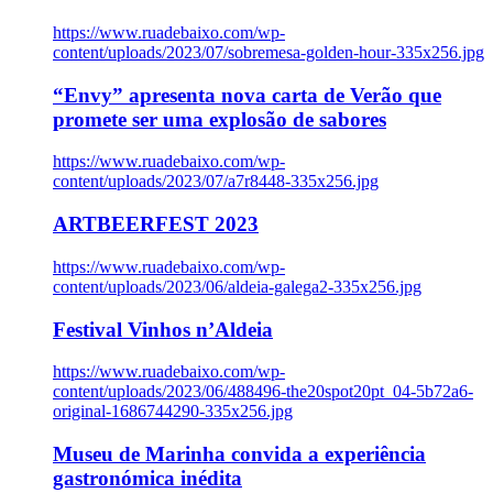
https://www.ruadebaixo.com/wp-
content/uploads/2023/07/sobremesa-golden-hour-335x256.jpg
“Envy” apresenta nova carta de Verão que
promete ser uma explosão de sabores
https://www.ruadebaixo.com/wp-
content/uploads/2023/07/a7r8448-335x256.jpg
ARTBEERFEST 2023
https://www.ruadebaixo.com/wp-
content/uploads/2023/06/aldeia-galega2-335x256.jpg
Festival Vinhos n’Aldeia
https://www.ruadebaixo.com/wp-
content/uploads/2023/06/488496-the20spot20pt_04-5b72a6-
original-1686744290-335x256.jpg
Museu de Marinha convida a experiência
gastronómica inédita