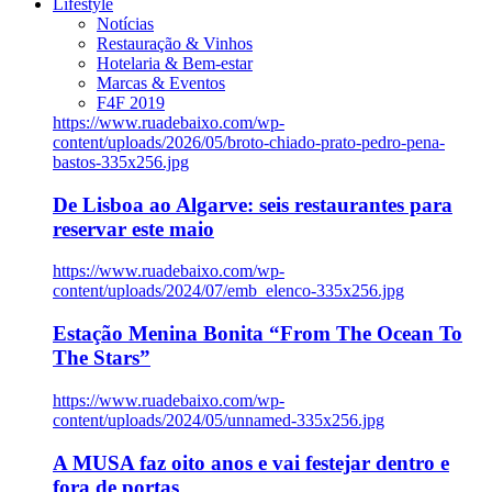
Lifestyle
Notícias
Restauração & Vinhos
Hotelaria & Bem-estar
Marcas & Eventos
F4F 2019
https://www.ruadebaixo.com/wp-
content/uploads/2026/05/broto-chiado-prato-pedro-pena-
bastos-335x256.jpg
De Lisboa ao Algarve: seis restaurantes para
reservar este maio
https://www.ruadebaixo.com/wp-
content/uploads/2024/07/emb_elenco-335x256.jpg
Estação Menina Bonita “From The Ocean To
The Stars”
https://www.ruadebaixo.com/wp-
content/uploads/2024/05/unnamed-335x256.jpg
A MUSA faz oito anos e vai festejar dentro e
fora de portas