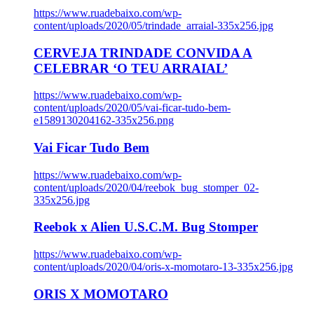
https://www.ruadebaixo.com/wp-
content/uploads/2020/05/trindade_arraial-335x256.jpg
CERVEJA TRINDADE CONVIDA A
CELEBRAR ‘O TEU ARRAIAL’
https://www.ruadebaixo.com/wp-
content/uploads/2020/05/vai-ficar-tudo-bem-
e1589130204162-335x256.png
Vai Ficar Tudo Bem
https://www.ruadebaixo.com/wp-
content/uploads/2020/04/reebok_bug_stomper_02-
335x256.jpg
Reebok x Alien U.S.C.M. Bug Stomper
https://www.ruadebaixo.com/wp-
content/uploads/2020/04/oris-x-momotaro-13-335x256.jpg
ORIS X MOMOTARO