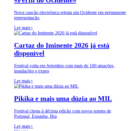
«Perfil do Ocidente»
Nova canção electrónica retrata um Ocidente em permanente
representação,
Ler mais
+
Cartaz do Iminente 2026 já está
disponível
Festival volta em Setembro com mais de 100 atuações,
instalações e expos
Ler mais
+
Pikika e mais uma dúzia ao MIL
Festival chega à décima edição com novos nomes de
Portugal, Espanha, Bra
Ler mais
+