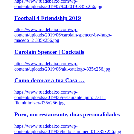
https://www.ruadebaixo.com/wp-
content/uploads/2019/07/f4f2019-335x256.jpg
Football 4 Friendship 2019
https://www.ruadebaixo.com/wp-
content/uploads/2019/06/carolain-spencer-by-hugo-
macedo_2-335x256.jpg
Carolain Spencer | Cocktails
https://www.ruadebaixo.com/wp-
content/uploads/2019/06/aki-catalogo-335x256.jpg
Como decorar a tua Casa …
https://www.ruadebaixo.com/wp-
content/uploads/2019/06/restaurante_puro-7311-
fileminimizer-335x256.jpg
Puro, um restaurante, duas personalidades
https://www.ruadebaixo.com/wp-
content/uploads/2019/06/hello_summer_01-335x256.jpg