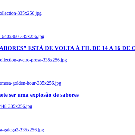
ollection-335x256.jpg
tl_640x360-335x256.jpg
BORES” ESTÁ DE VOLTA À FIL DE 14 A 16 DE
llection-aveiro-prosa-335x256.jpg
remesa-golden-hour-335x256.jpg
ete ser uma explosão de sabores
8448-335x256.jpg
ia-galega2-335x256.jpg