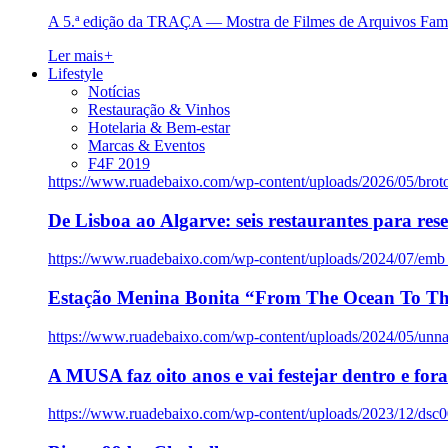
A 5.ª edição da TRAÇA — Mostra de Filmes de Arquivos Famil
Ler mais
+
Lifestyle
Notícias
Restauração & Vinhos
Hotelaria & Bem-estar
Marcas & Eventos
F4F 2019
https://www.ruadebaixo.com/wp-content/uploads/2026/05/brot
De Lisboa ao Algarve: seis restaurantes para res
https://www.ruadebaixo.com/wp-content/uploads/2024/07/emb
Estação Menina Bonita “From The Ocean To Th
https://www.ruadebaixo.com/wp-content/uploads/2024/05/un
A MUSA faz oito anos e vai festejar dentro e fora
https://www.ruadebaixo.com/wp-content/uploads/2023/12/dsc