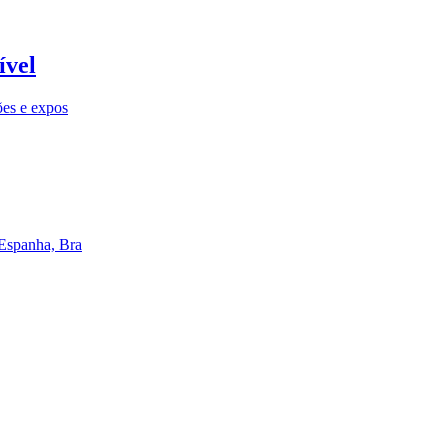
ível
ões e expos
 Espanha, Bra