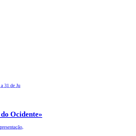
 a 31 de Ju
 do Ocidente»
presentação,