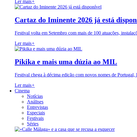
Ler mais
+
Cartaz do Iminente 2026 já está dispon
Festival volta em Setembro com mais de 100 atuações, instalaç
Ler mais
+
Pikika e mais uma dúzia ao MIL
Festival chega à décima edição com novos nomes de Portugal,
Ler mais
+
Cinema
Notícias
Análises
Entrevistas
Especiais
Festivais
Séries