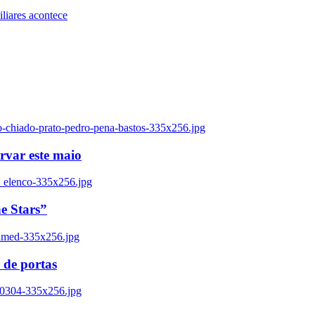
iares acontece
o-chiado-prato-pedro-pena-bastos-335x256.jpg
ervar este maio
_elenco-335x256.jpg
e Stars”
named-335x256.jpg
 de portas
00304-335x256.jpg