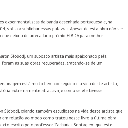
res experimentalistas da banda desenhada portuguesa e, na
04, volta a sublinhar essas palavras. Apesar de esta obra não ser
o que deixou de arrecadar o prémio FIBDA para melhor
Aaron Slobodj, um suposto artista mais apaixonado pela
“COCK” ESTREIA A 12 DE OUTUBRO NO TEATRO MARI
s foram as suas obras recuperadas, tratando-se de um
MATOS
ARTES
5 AGO
 personagem está muito bem conseguido e a vida deste artista,
stória extremamente atractiva, é como se ele tivesse
aron Slobodj, criando também estudiosos na vida deste artista que
m em relação ao modo como tratou neste livro a última obra
texto escrito pelo professor Zacharias Sontag em que este