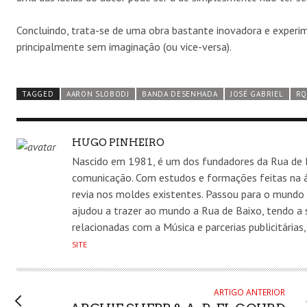
Concluindo, trata-se de uma obra bastante inovadora e experi
principalmente sem imaginação (ou vice-versa).
TAGGED
AARON SLOBODJ
BANDA DESENHADA
JOSÉ GABRIEL
RQ
AUTHOR
HUGO PINHEIRO
Nascido em 1981, é um dos fundadores da Rua de 
comunicação. Com estudos e formações feitas na á
revia nos moldes existentes. Passou para o mundo
ajudou a trazer ao mundo a Rua de Baixo, tendo a 
relacionadas com a Música e parcerias publicitária
SITE
ARTIGO ANTERIOR