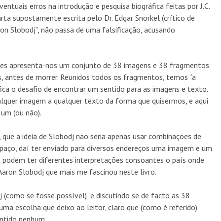
ntuais erros na introdução e pesquisa biográfica feitas por J.C.
a supostamente escrita pelo Dr. Edgar Snorkel (crítico de
on Slobodj”, não passa de uma falsificação, acusando
andes apresenta-nos um conjunto de 38 imagens e 38 fragmentos
os, antes de morrer. Reunidos todos os fragmentos, temos “a
ica o desafio de encontrar um sentido para as imagens e texto.
alquer imagem a qualquer texto da forma que quisermos, e aqui
um (ou não).
 que a ideia de Slobodj não seria apenas usar combinações de
ço, daí ter enviado para diversos endereços uma imagem e um
 podem ter diferentes interpretações consoantes o país onde
 Aaron Slobodj que mais me fascinou neste livro.
(como se fosse possível), e discutindo se de facto as 38
a escolha que deixo ao leitor, claro que (como é referido)
entido nenhum.