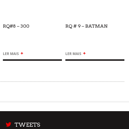
RQ#8 – 300
RQ # 9 – BATMAN
+
+
LER MAIS
LER MAIS
TWEETS