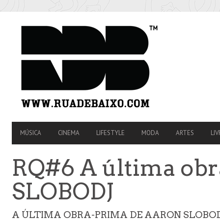
SECONDARY
NAVIGATION
PRIMARY
MÚSICA
CINEMA
LIFESTYLE
MODA
ARTES
LIV
NAVIGATION
RQ#6 A última ob
SLOBODJ
A ÚLTIMA OBRA-PRIMA DE AARON SLOBOD