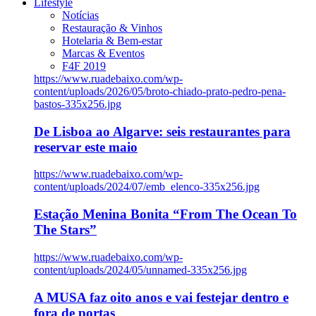
Lifestyle
Notícias
Restauração & Vinhos
Hotelaria & Bem-estar
Marcas & Eventos
F4F 2019
https://www.ruadebaixo.com/wp-
content/uploads/2026/05/broto-chiado-prato-pedro-pena-
bastos-335x256.jpg
De Lisboa ao Algarve: seis restaurantes para
reservar este maio
https://www.ruadebaixo.com/wp-
content/uploads/2024/07/emb_elenco-335x256.jpg
Estação Menina Bonita “From The Ocean To
The Stars”
https://www.ruadebaixo.com/wp-
content/uploads/2024/05/unnamed-335x256.jpg
A MUSA faz oito anos e vai festejar dentro e
fora de portas