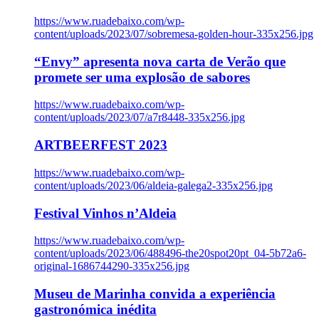
https://www.ruadebaixo.com/wp-
content/uploads/2023/07/sobremesa-golden-hour-335x256.jpg
“Envy” apresenta nova carta de Verão que
promete ser uma explosão de sabores
https://www.ruadebaixo.com/wp-
content/uploads/2023/07/a7r8448-335x256.jpg
ARTBEERFEST 2023
https://www.ruadebaixo.com/wp-
content/uploads/2023/06/aldeia-galega2-335x256.jpg
Festival Vinhos n’Aldeia
https://www.ruadebaixo.com/wp-
content/uploads/2023/06/488496-the20spot20pt_04-5b72a6-
original-1686744290-335x256.jpg
Museu de Marinha convida a experiência
gastronómica inédita