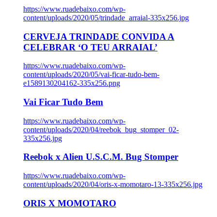
https://www.ruadebaixo.com/wp-
content/uploads/2020/05/trindade_arraial-335x256.jpg
CERVEJA TRINDADE CONVIDA A
CELEBRAR ‘O TEU ARRAIAL’
https://www.ruadebaixo.com/wp-
content/uploads/2020/05/vai-ficar-tudo-bem-
e1589130204162-335x256.png
Vai Ficar Tudo Bem
https://www.ruadebaixo.com/wp-
content/uploads/2020/04/reebok_bug_stomper_02-
335x256.jpg
Reebok x Alien U.S.C.M. Bug Stomper
https://www.ruadebaixo.com/wp-
content/uploads/2020/04/oris-x-momotaro-13-335x256.jpg
ORIS X MOMOTARO