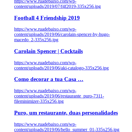
https://www.ruadebaixo.com/wp-
content/uploads/2019/07/f4f2019-335x256.jpg
Football 4 Friendship 2019
https://www.ruadebaixo.com/wp-
content/uploads/2019/06/carolain-spencer-by-hugo-
macedo_2-335x256.jpg
Carolain Spencer | Cocktails
https://www.ruadebaixo.com/wp-
content/uploads/2019/06/aki-catalogo-335x256.jpg
Como decorar a tua Casa …
https://www.ruadebaixo.com/wp-
content/uploads/2019/06/restaurante_puro-7311-
fileminimizer-335x256.jpg
Puro, um restaurante, duas personalidades
https://www.ruadebaixo.com/wp-
content/uploads/2019/06/hello_summer_01-335x256.jpg