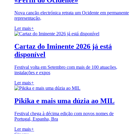
«Perfil do Ocidente»
Nova canção electrónica retrata um Ocidente em permanente
representação,
Ler mais
+
Cartaz do Iminente 2026 já está
disponível
Festival volta em Setembro com mais de 100 atuações,
instalações e expos
Ler mais
+
Pikika e mais uma dúzia ao MIL
Festival chega à décima edição com novos nomes de
Portugal, Espanha, Bra
Ler mais
+