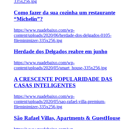
335x256.jpg
Como fazer da sua cozinha um restaurante
“Michelin”?
https://www.ruadebaixo.com/wp-
content/uploads/2020/06/herdade-dos-delgados-0105-
fileminimizer-335x256.jpg
Herdade dos Delgados reabre em junho
https://www.ruadebaixo.com/wp-
content/uploads/2020/05/smart_house-335x256.jpg
A CRESCENTE POPULARIDADE DAS
CASAS INTELIGENTES
https://www.ruadebaixo.com/wp-
content/uploads/2020/05/sao-rafael-villa-premium-
fileminimizer-335x256.jpg
São Rafael Villas, Apartments & GuestHouse