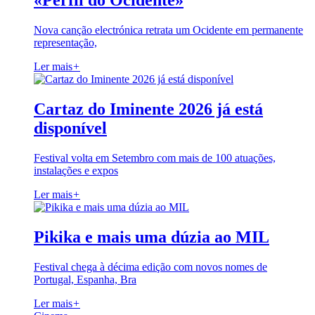
«Perfil do Ocidente»
Nova canção electrónica retrata um Ocidente em permanente
representação,
Ler mais
+
Cartaz do Iminente 2026 já está
disponível
Festival volta em Setembro com mais de 100 atuações,
instalações e expos
Ler mais
+
Pikika e mais uma dúzia ao MIL
Festival chega à décima edição com novos nomes de
Portugal, Espanha, Bra
Ler mais
+