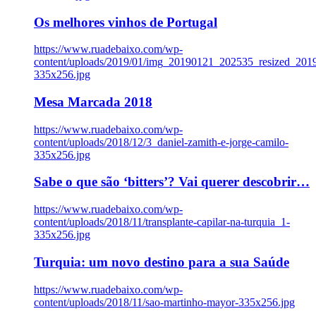
Os melhores vinhos de Portugal
https://www.ruadebaixo.com/wp-
content/uploads/2019/01/img_20190121_202535_resized_20
335x256.jpg
Mesa Marcada 2018
https://www.ruadebaixo.com/wp-
content/uploads/2018/12/3_daniel-zamith-e-jorge-camilo-
335x256.jpg
Sabe o que são ‘bitters’? Vai querer descobrir…
https://www.ruadebaixo.com/wp-
content/uploads/2018/11/transplante-capilar-na-turquia_1-
335x256.jpg
Turquia: um novo destino para a sua Saúde
https://www.ruadebaixo.com/wp-
content/uploads/2018/11/sao-martinho-mayor-335x256.jpg