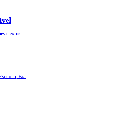
ível
ões e expos
 Espanha, Bra