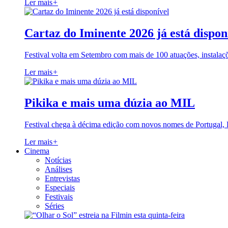
Ler mais
+
Cartaz do Iminente 2026 já está dispon
Festival volta em Setembro com mais de 100 atuações, instalaç
Ler mais
+
Pikika e mais uma dúzia ao MIL
Festival chega à décima edição com novos nomes de Portugal,
Ler mais
+
Cinema
Notícias
Análises
Entrevistas
Especiais
Festivais
Séries