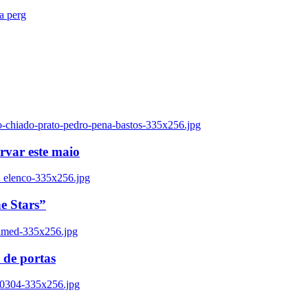
ra perg
o-chiado-prato-pedro-pena-bastos-335x256.jpg
ervar este maio
_elenco-335x256.jpg
e Stars”
named-335x256.jpg
 de portas
00304-335x256.jpg