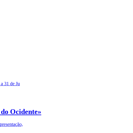
 a 31 de Ju
 do Ocidente»
presentação,