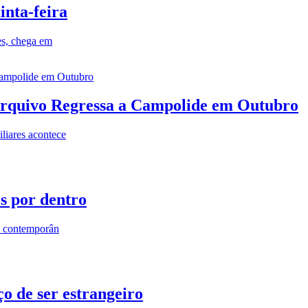
inta-feira
es, chega em
rquivo Regressa a Campolide em Outubro
iares acontece
os por dentro
s contemporân
o de ser estrangeiro