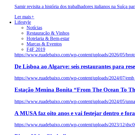
Samir revisita a história dos trabalhadores italianos na Suíça pa
Ler mais
+
Lifestyle
Notícias
Restauração & Vinhos
Hotelaria & Bem-estar
Marcas & Eventos
F4F 2019
https://www.ruadebaixo.com/wp-content/uploads/2026/05/brot
De Lisboa ao Algarve: seis restaurantes para res
https://www.ruadebaixo.com/wp-content/uploads/2024/07/emb
Estação Menina Bonita “From The Ocean To Th
https://www.ruadebaixo.com/wp-content/uploads/2024/05/un
A MUSA faz oito anos e vai festejar dentro e fora
https://www.ruadebaixo.com/wp-content/uploads/2023/12/dsc