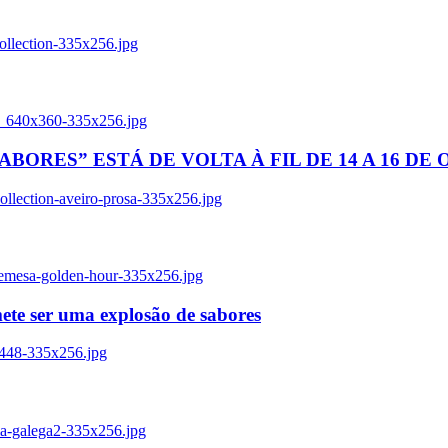
ollection-335x256.jpg
tl_640x360-335x256.jpg
BORES” ESTÁ DE VOLTA À FIL DE 14 A 16 DE
llection-aveiro-prosa-335x256.jpg
remesa-golden-hour-335x256.jpg
ete ser uma explosão de sabores
8448-335x256.jpg
ia-galega2-335x256.jpg