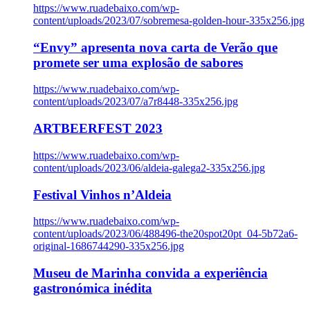
https://www.ruadebaixo.com/wp-
content/uploads/2023/07/sobremesa-golden-hour-335x256.jpg
“Envy” apresenta nova carta de Verão que
promete ser uma explosão de sabores
https://www.ruadebaixo.com/wp-
content/uploads/2023/07/a7r8448-335x256.jpg
ARTBEERFEST 2023
https://www.ruadebaixo.com/wp-
content/uploads/2023/06/aldeia-galega2-335x256.jpg
Festival Vinhos n’Aldeia
https://www.ruadebaixo.com/wp-
content/uploads/2023/06/488496-the20spot20pt_04-5b72a6-
original-1686744290-335x256.jpg
Museu de Marinha convida a experiência
gastronómica inédita