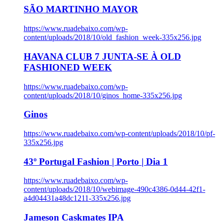
SÃO MARTINHO MAYOR
https://www.ruadebaixo.com/wp-
content/uploads/2018/10/old_fashion_week-335x256.jpg
HAVANA CLUB 7 JUNTA-SE À OLD
FASHIONED WEEK
https://www.ruadebaixo.com/wp-
content/uploads/2018/10/ginos_home-335x256.jpg
Ginos
https://www.ruadebaixo.com/wp-content/uploads/2018/10/pf-
335x256.jpg
43º Portugal Fashion | Porto | Dia 1
https://www.ruadebaixo.com/wp-
content/uploads/2018/10/webimage-490c4386-0d44-42f1-
a4d04431a48dc1211-335x256.jpg
Jameson Caskmates IPA