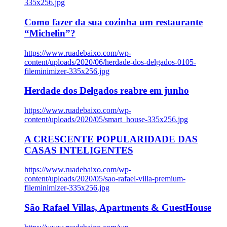
335x256.jpg
Como fazer da sua cozinha um restaurante
“Michelin”?
https://www.ruadebaixo.com/wp-
content/uploads/2020/06/herdade-dos-delgados-0105-
fileminimizer-335x256.jpg
Herdade dos Delgados reabre em junho
https://www.ruadebaixo.com/wp-
content/uploads/2020/05/smart_house-335x256.jpg
A CRESCENTE POPULARIDADE DAS
CASAS INTELIGENTES
https://www.ruadebaixo.com/wp-
content/uploads/2020/05/sao-rafael-villa-premium-
fileminimizer-335x256.jpg
São Rafael Villas, Apartments & GuestHouse