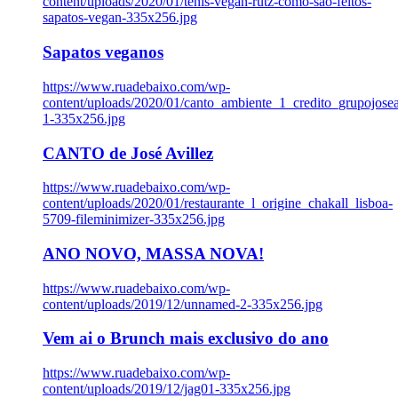
content/uploads/2020/01/tenis-vegan-rutz-como-sao-feitos-
sapatos-vegan-335x256.jpg
Sapatos veganos
https://www.ruadebaixo.com/wp-
content/uploads/2020/01/canto_ambiente_1_credito_grupojosea
1-335x256.jpg
CANTO de José Avillez
https://www.ruadebaixo.com/wp-
content/uploads/2020/01/restaurante_l_origine_chakall_lisboa-
5709-fileminimizer-335x256.jpg
ANO NOVO, MASSA NOVA!
https://www.ruadebaixo.com/wp-
content/uploads/2019/12/unnamed-2-335x256.jpg
Vem ai o Brunch mais exclusivo do ano
https://www.ruadebaixo.com/wp-
content/uploads/2019/12/jag01-335x256.jpg