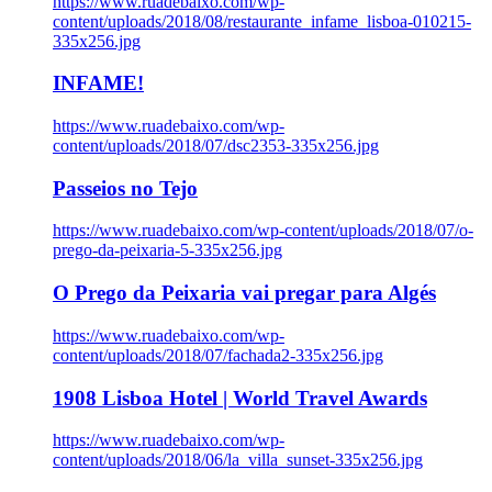
https://www.ruadebaixo.com/wp-
content/uploads/2018/08/restaurante_infame_lisboa-010215-
335x256.jpg
INFAME!
https://www.ruadebaixo.com/wp-
content/uploads/2018/07/dsc2353-335x256.jpg
Passeios no Tejo
https://www.ruadebaixo.com/wp-content/uploads/2018/07/o-
prego-da-peixaria-5-335x256.jpg
O Prego da Peixaria vai pregar para Algés
https://www.ruadebaixo.com/wp-
content/uploads/2018/07/fachada2-335x256.jpg
1908 Lisboa Hotel | World Travel Awards
https://www.ruadebaixo.com/wp-
content/uploads/2018/06/la_villa_sunset-335x256.jpg