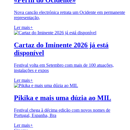
«Perfil do Ocidente»
Nova canção electrónica retrata um Ocidente em permanente
representação,
Ler mais
+
Cartaz do Iminente 2026 já está
disponível
Festival volta em Setembro com mais de 100 atuações,
instalações e expos
Ler mais
+
Pikika e mais uma dúzia ao MIL
Festival chega à décima edição com novos nomes de
Portugal, Espanha, Bra
Ler mais
+