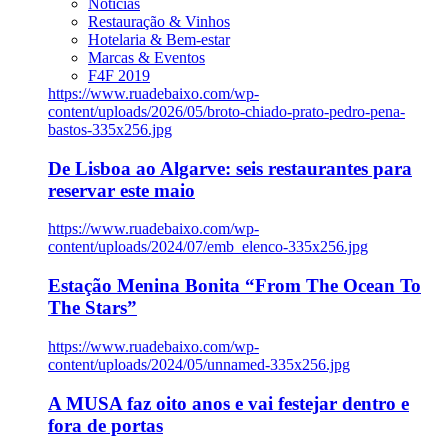
Notícias
Restauração & Vinhos
Hotelaria & Bem-estar
Marcas & Eventos
F4F 2019
https://www.ruadebaixo.com/wp-
content/uploads/2026/05/broto-chiado-prato-pedro-pena-
bastos-335x256.jpg
De Lisboa ao Algarve: seis restaurantes para
reservar este maio
https://www.ruadebaixo.com/wp-
content/uploads/2024/07/emb_elenco-335x256.jpg
Estação Menina Bonita “From The Ocean To
The Stars”
https://www.ruadebaixo.com/wp-
content/uploads/2024/05/unnamed-335x256.jpg
A MUSA faz oito anos e vai festejar dentro e
fora de portas