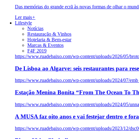
Das memórias do grande ecrã às novas formas de olhar o mundo
Ler mais
+
Lifestyle
Notícias
Restauração & Vinhos
Hotelaria & Bem-estar
Marcas & Eventos
F4F 2019
https://www.ruadebaixo.com/wp-content/uploads/2026/05/brot
De Lisboa ao Algarve: seis restaurantes para res
https://www.ruadebaixo.com/wp-content/uploads/2024/07/emb
Estação Menina Bonita “From The Ocean To Th
https://www.ruadebaixo.com/wp-content/uploads/2024/05/un
A MUSA faz oito anos e vai festejar dentro e fora
https://www.ruadebaixo.com/wp-content/uploads/2023/12/dsc