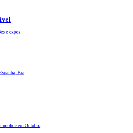
ível
ões e expos
 Espanha, Bra