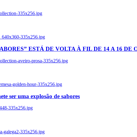
ollection-335x256.jpg
tl_640x360-335x256.jpg
BORES” ESTÁ DE VOLTA À FIL DE 14 A 16 DE
llection-aveiro-prosa-335x256.jpg
remesa-golden-hour-335x256.jpg
ete ser uma explosão de sabores
8448-335x256.jpg
ia-galega2-335x256.jpg