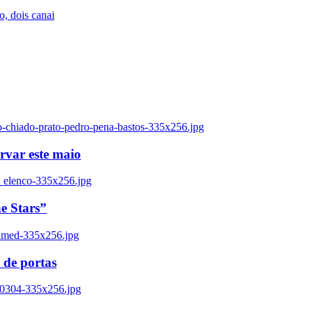
, dois canai
o-chiado-prato-pedro-pena-bastos-335x256.jpg
ervar este maio
_elenco-335x256.jpg
e Stars”
named-335x256.jpg
 de portas
00304-335x256.jpg