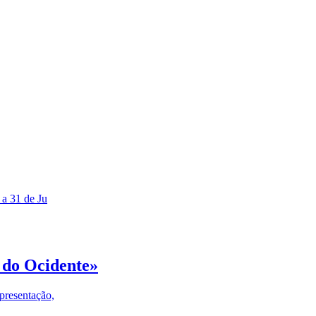
 a 31 de Ju
 do Ocidente»
presentação,