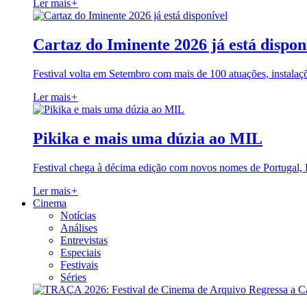
Ler mais
+
Cartaz do Iminente 2026 já está dispon
Festival volta em Setembro com mais de 100 atuações, instalaç
Ler mais
+
Pikika e mais uma dúzia ao MIL
Festival chega à décima edição com novos nomes de Portugal,
Ler mais
+
Cinema
Notícias
Análises
Entrevistas
Especiais
Festivais
Séries