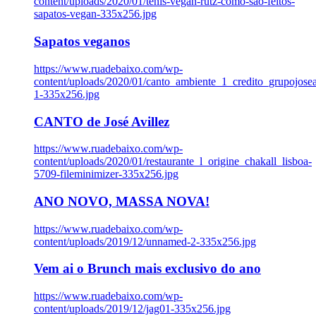
content/uploads/2020/01/tenis-vegan-rutz-como-sao-feitos-
sapatos-vegan-335x256.jpg
Sapatos veganos
https://www.ruadebaixo.com/wp-
content/uploads/2020/01/canto_ambiente_1_credito_grupojosea
1-335x256.jpg
CANTO de José Avillez
https://www.ruadebaixo.com/wp-
content/uploads/2020/01/restaurante_l_origine_chakall_lisboa-
5709-fileminimizer-335x256.jpg
ANO NOVO, MASSA NOVA!
https://www.ruadebaixo.com/wp-
content/uploads/2019/12/unnamed-2-335x256.jpg
Vem ai o Brunch mais exclusivo do ano
https://www.ruadebaixo.com/wp-
content/uploads/2019/12/jag01-335x256.jpg