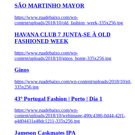
SÃO MARTINHO MAYOR
https://www.ruadebaixo.com/wp-
content/uploads/2018/10/old_fashion_week-335x256.jpg
HAVANA CLUB 7 JUNTA-SE À OLD
FASHIONED WEEK
https://www.ruadebaixo.com/wp-
content/uploads/2018/10/ginos_home-335x256.jpg
Ginos
https://www.ruadebaixo.com/wp-content/uploads/2018/10/pf-
335x256.jpg
43º Portugal Fashion | Porto | Dia 1
https://www.ruadebaixo.com/wp-
content/uploads/2018/10/webimage-490c4386-0d44-42f1-
a4d04431a48dc1211-335x256.jpg
Jameson Caskmates IPA