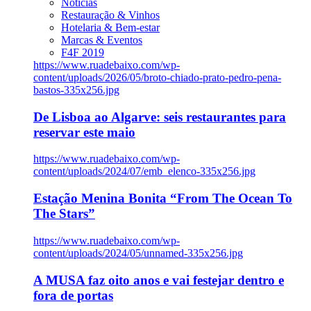
Notícias
Restauração & Vinhos
Hotelaria & Bem-estar
Marcas & Eventos
F4F 2019
https://www.ruadebaixo.com/wp-
content/uploads/2026/05/broto-chiado-prato-pedro-pena-
bastos-335x256.jpg
De Lisboa ao Algarve: seis restaurantes para
reservar este maio
https://www.ruadebaixo.com/wp-
content/uploads/2024/07/emb_elenco-335x256.jpg
Estação Menina Bonita “From The Ocean To
The Stars”
https://www.ruadebaixo.com/wp-
content/uploads/2024/05/unnamed-335x256.jpg
A MUSA faz oito anos e vai festejar dentro e
fora de portas