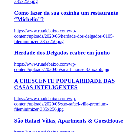
335x256.jpg
Como fazer da sua cozinha um restaurante
“Michelin”?
https://www.ruadebaixo.com/wp-
content/uploads/2020/06/herdade-dos-delgados-0105-
fileminimizer-335x256.jpg
Herdade dos Delgados reabre em junho
https://www.ruadebaixo.com/wp-
content/uploads/2020/05/smart_house-335x256.jpg
A CRESCENTE POPULARIDADE DAS
CASAS INTELIGENTES
https://www.ruadebaixo.com/wp-
content/uploads/2020/05/sao-rafael-villa-premium-
fileminimizer-335x256.jpg
São Rafael Villas, Apartments & GuestHouse