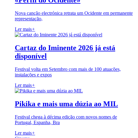
«Perfil do Ocidente»
Nova canção electrónica retrata um Ocidente em permanente
representação,
Ler mais
+
Cartaz do Iminente 2026 já está
disponível
Festival volta em Setembro com mais de 100 atuações,
instalações e expos
Ler mais
+
Pikika e mais uma dúzia ao MIL
Festival chega à décima edição com novos nomes de
Portugal, Espanha, Bra
Ler mais
+