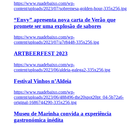
https://www.ruadebaixo.com/wp-
content/uploads/2023/07/sobremesa-golden-hour-335x256.jpg
“Envy” apresenta nova carta de Verão que
promete ser uma explosão de sabores
https://www.ruadebaixo.com/wp-
content/uploads/2023/07/a7r8448-335x256.jpg
ARTBEERFEST 2023
https://www.ruadebaixo.com/wp-
content/uploads/2023/06/aldeia-galega2-335x256.jpg
Festival Vinhos n’Aldeia
https://www.ruadebaixo.com/wp-
content/uploads/2023/06/488496-the20spot20pt_04-5b72a6-
original-1686744290-335x256.jpg
Museu de Marinha convida a experiência
gastronómica inédita