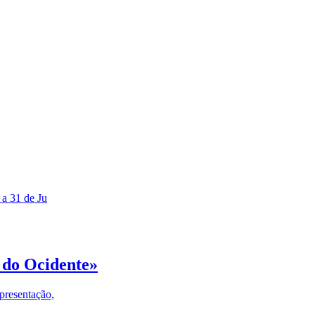
 a 31 de Ju
 do Ocidente»
presentação,