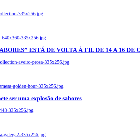
ollection-335x256.jpg
tl_640x360-335x256.jpg
BORES” ESTÁ DE VOLTA À FIL DE 14 A 16 DE
llection-aveiro-prosa-335x256.jpg
remesa-golden-hour-335x256.jpg
ete ser uma explosão de sabores
8448-335x256.jpg
ia-galega2-335x256.jpg