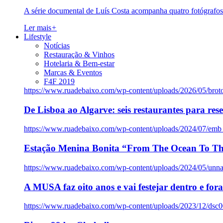
A série documental de Luís Costa acompanha quatro fotógrafo
Ler mais
+
Lifestyle
Notícias
Restauração & Vinhos
Hotelaria & Bem-estar
Marcas & Eventos
F4F 2019
https://www.ruadebaixo.com/wp-content/uploads/2026/05/brot
De Lisboa ao Algarve: seis restaurantes para res
https://www.ruadebaixo.com/wp-content/uploads/2024/07/emb
Estação Menina Bonita “From The Ocean To Th
https://www.ruadebaixo.com/wp-content/uploads/2024/05/un
A MUSA faz oito anos e vai festejar dentro e fora
https://www.ruadebaixo.com/wp-content/uploads/2023/12/dsc