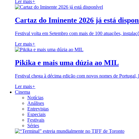
Ler mais
+
Cartaz do Iminente 2026 já está dispon
Festival volta em Setembro com mais de 100 atuações, instalaç
Ler mais
+
Pikika e mais uma dúzia ao MIL
Festival chega à décima edição com novos nomes de Portugal,
Ler mais
+
Cinema
Notícias
Análises
Entrevistas
Especiais
Festivais
Séries