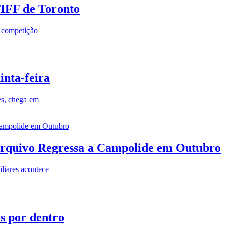
TIFF de Toronto
a competição
inta-feira
es, chega em
rquivo Regressa a Campolide em Outubro
iares acontece
os por dentro