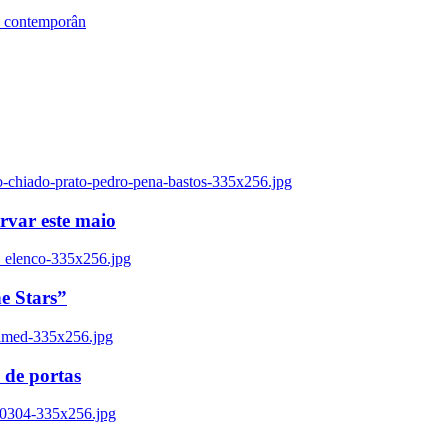
s contemporân
o-chiado-prato-pedro-pena-bastos-335x256.jpg
ervar este maio
_elenco-335x256.jpg
e Stars”
named-335x256.jpg
 de portas
00304-335x256.jpg