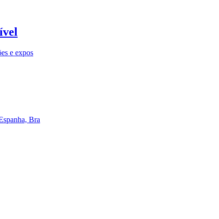
ível
ões e expos
 Espanha, Bra