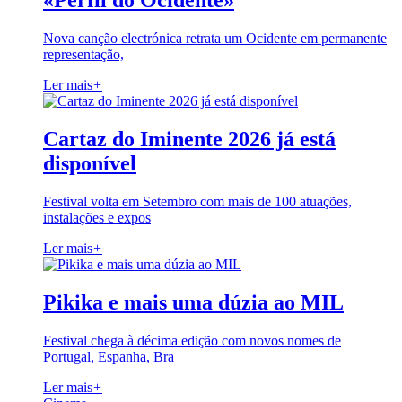
«Perfil do Ocidente»
Nova canção electrónica retrata um Ocidente em permanente
representação,
Ler mais
+
Cartaz do Iminente 2026 já está
disponível
Festival volta em Setembro com mais de 100 atuações,
instalações e expos
Ler mais
+
Pikika e mais uma dúzia ao MIL
Festival chega à décima edição com novos nomes de
Portugal, Espanha, Bra
Ler mais
+