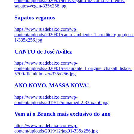
content/uploads/2020/01/tenis-vegan-rutz-como-sao-feitos-
sapatos-vegan-335x256.jpg
Sapatos veganos
https://www.ruadebaixo.com/wp-
content/uploads/2020/01/canto_ambiente_1_credito_grupojosea
1-335x256.jpg
CANTO de José Avillez
https://www.ruadebaixo.com/wp-
content/uploads/2020/01/restaurante_l_origine_chakall_lisboa-
5709-fileminimizer-335x256.jpg
ANO NOVO, MASSA NOVA!
https://www.ruadebaixo.com/wp-
content/uploads/2019/12/unnamed-2-335x256.jpg
Vem ai o Brunch mais exclusivo do ano
https://www.ruadebaixo.com/wp-
content/uploads/2019/12/jag01-335x256.jpg