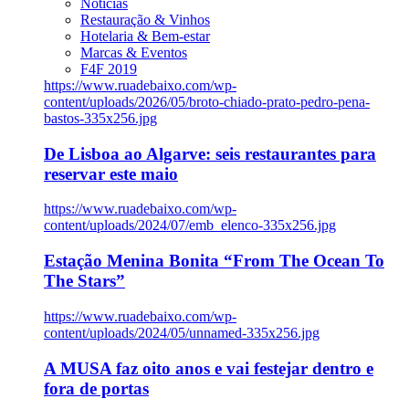
Notícias
Restauração & Vinhos
Hotelaria & Bem-estar
Marcas & Eventos
F4F 2019
https://www.ruadebaixo.com/wp-
content/uploads/2026/05/broto-chiado-prato-pedro-pena-
bastos-335x256.jpg
De Lisboa ao Algarve: seis restaurantes para
reservar este maio
https://www.ruadebaixo.com/wp-
content/uploads/2024/07/emb_elenco-335x256.jpg
Estação Menina Bonita “From The Ocean To
The Stars”
https://www.ruadebaixo.com/wp-
content/uploads/2024/05/unnamed-335x256.jpg
A MUSA faz oito anos e vai festejar dentro e
fora de portas