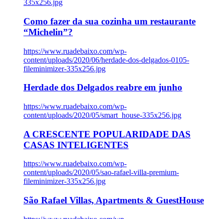
335x256.jpg
Como fazer da sua cozinha um restaurante
“Michelin”?
https://www.ruadebaixo.com/wp-
content/uploads/2020/06/herdade-dos-delgados-0105-
fileminimizer-335x256.jpg
Herdade dos Delgados reabre em junho
https://www.ruadebaixo.com/wp-
content/uploads/2020/05/smart_house-335x256.jpg
A CRESCENTE POPULARIDADE DAS
CASAS INTELIGENTES
https://www.ruadebaixo.com/wp-
content/uploads/2020/05/sao-rafael-villa-premium-
fileminimizer-335x256.jpg
São Rafael Villas, Apartments & GuestHouse