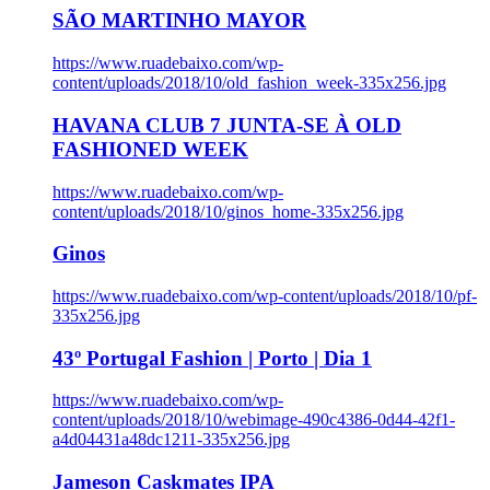
SÃO MARTINHO MAYOR
https://www.ruadebaixo.com/wp-
content/uploads/2018/10/old_fashion_week-335x256.jpg
HAVANA CLUB 7 JUNTA-SE À OLD
FASHIONED WEEK
https://www.ruadebaixo.com/wp-
content/uploads/2018/10/ginos_home-335x256.jpg
Ginos
https://www.ruadebaixo.com/wp-content/uploads/2018/10/pf-
335x256.jpg
43º Portugal Fashion | Porto | Dia 1
https://www.ruadebaixo.com/wp-
content/uploads/2018/10/webimage-490c4386-0d44-42f1-
a4d04431a48dc1211-335x256.jpg
Jameson Caskmates IPA