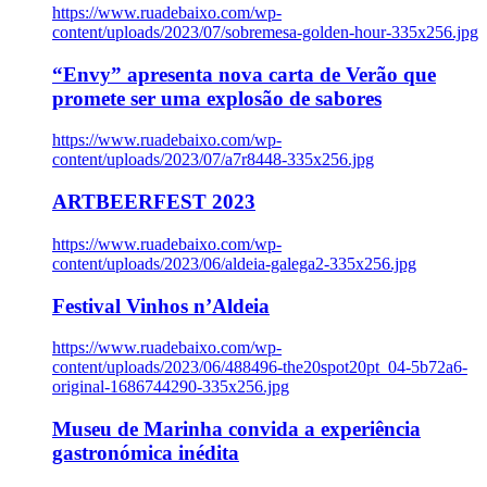
https://www.ruadebaixo.com/wp-
content/uploads/2023/07/sobremesa-golden-hour-335x256.jpg
“Envy” apresenta nova carta de Verão que
promete ser uma explosão de sabores
https://www.ruadebaixo.com/wp-
content/uploads/2023/07/a7r8448-335x256.jpg
ARTBEERFEST 2023
https://www.ruadebaixo.com/wp-
content/uploads/2023/06/aldeia-galega2-335x256.jpg
Festival Vinhos n’Aldeia
https://www.ruadebaixo.com/wp-
content/uploads/2023/06/488496-the20spot20pt_04-5b72a6-
original-1686744290-335x256.jpg
Museu de Marinha convida a experiência
gastronómica inédita