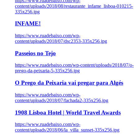
https://www.ruadebaixo.com/wp-
content/uploads/2018/08/restaurante_infame_lisboa-010215-
335x256.jpg
INFAME!
https://www.ruadebaixo.com/wp-
content/uploads/2018/07/dsc2353-335x256.jpg
Passeios no Tejo
https://www.ruadebaixo.com/wp-content/uploads/2018/07/o-
prego-da-peixaria-5-335x256.jpg
O Prego da Peixaria vai pregar para Algés
https://www.ruadebaixo.com/wp-
content/uploads/2018/07/fachada2-335x256.jpg
1908 Lisboa Hotel | World Travel Awards
https://www.ruadebaixo.com/wp-
content/uploads/2018/06/la_villa_sunset-335x256.jpg