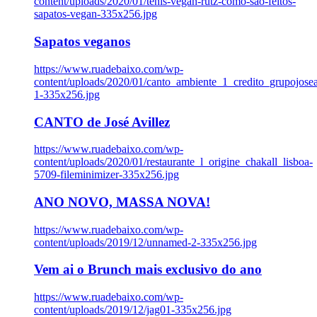
content/uploads/2020/01/tenis-vegan-rutz-como-sao-feitos-
sapatos-vegan-335x256.jpg
Sapatos veganos
https://www.ruadebaixo.com/wp-
content/uploads/2020/01/canto_ambiente_1_credito_grupojosea
1-335x256.jpg
CANTO de José Avillez
https://www.ruadebaixo.com/wp-
content/uploads/2020/01/restaurante_l_origine_chakall_lisboa-
5709-fileminimizer-335x256.jpg
ANO NOVO, MASSA NOVA!
https://www.ruadebaixo.com/wp-
content/uploads/2019/12/unnamed-2-335x256.jpg
Vem ai o Brunch mais exclusivo do ano
https://www.ruadebaixo.com/wp-
content/uploads/2019/12/jag01-335x256.jpg