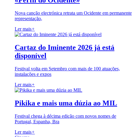
«Perfil do Ocidente»
Nova canção electrónica retrata um Ocidente em permanente
representação,
Ler mais
+
Cartaz do Iminente 2026 já está
disponível
Festival volta em Setembro com mais de 100 atuações,
instalações e expos
Ler mais
+
Pikika e mais uma dúzia ao MIL
Festival chega à décima edição com novos nomes de
Portugal, Espanha, Bra
Ler mais
+