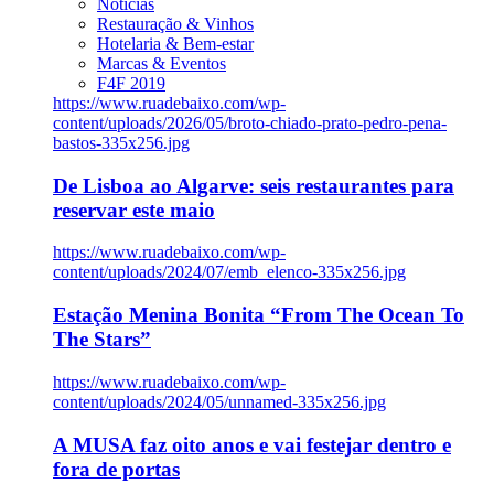
Notícias
Restauração & Vinhos
Hotelaria & Bem-estar
Marcas & Eventos
F4F 2019
https://www.ruadebaixo.com/wp-
content/uploads/2026/05/broto-chiado-prato-pedro-pena-
bastos-335x256.jpg
De Lisboa ao Algarve: seis restaurantes para
reservar este maio
https://www.ruadebaixo.com/wp-
content/uploads/2024/07/emb_elenco-335x256.jpg
Estação Menina Bonita “From The Ocean To
The Stars”
https://www.ruadebaixo.com/wp-
content/uploads/2024/05/unnamed-335x256.jpg
A MUSA faz oito anos e vai festejar dentro e
fora de portas