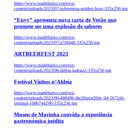
https://www.ruadebaixo.com/wp-
content/uploads/2023/07/sobremesa-golden-hour-335x256.jpg
“Envy” apresenta nova carta de Verão que
promete ser uma explosão de sabores
https://www.ruadebaixo.com/wp-
content/uploads/2023/07/a7r8448-335x256.jpg
ARTBEERFEST 2023
https://www.ruadebaixo.com/wp-
content/uploads/2023/06/aldeia-galega2-335x256.jpg
Festival Vinhos n’Aldeia
https://www.ruadebaixo.com/wp-
content/uploads/2023/06/488496-the20spot20pt_04-5b72a6-
original-1686744290-335x256.jpg
Museu de Marinha convida a experiência
gastronómica inédita