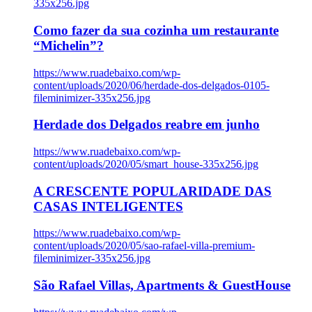
335x256.jpg
Como fazer da sua cozinha um restaurante
“Michelin”?
https://www.ruadebaixo.com/wp-
content/uploads/2020/06/herdade-dos-delgados-0105-
fileminimizer-335x256.jpg
Herdade dos Delgados reabre em junho
https://www.ruadebaixo.com/wp-
content/uploads/2020/05/smart_house-335x256.jpg
A CRESCENTE POPULARIDADE DAS
CASAS INTELIGENTES
https://www.ruadebaixo.com/wp-
content/uploads/2020/05/sao-rafael-villa-premium-
fileminimizer-335x256.jpg
São Rafael Villas, Apartments & GuestHouse