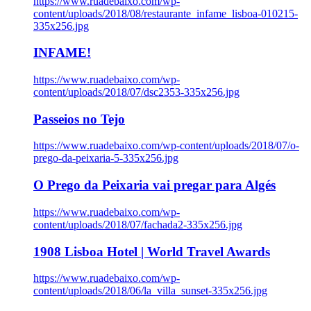
https://www.ruadebaixo.com/wp-
content/uploads/2018/08/restaurante_infame_lisboa-010215-
335x256.jpg
INFAME!
https://www.ruadebaixo.com/wp-
content/uploads/2018/07/dsc2353-335x256.jpg
Passeios no Tejo
https://www.ruadebaixo.com/wp-content/uploads/2018/07/o-
prego-da-peixaria-5-335x256.jpg
O Prego da Peixaria vai pregar para Algés
https://www.ruadebaixo.com/wp-
content/uploads/2018/07/fachada2-335x256.jpg
1908 Lisboa Hotel | World Travel Awards
https://www.ruadebaixo.com/wp-
content/uploads/2018/06/la_villa_sunset-335x256.jpg