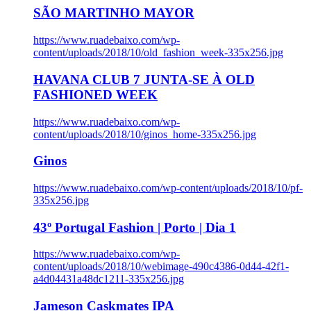
SÃO MARTINHO MAYOR
https://www.ruadebaixo.com/wp-
content/uploads/2018/10/old_fashion_week-335x256.jpg
HAVANA CLUB 7 JUNTA-SE À OLD
FASHIONED WEEK
https://www.ruadebaixo.com/wp-
content/uploads/2018/10/ginos_home-335x256.jpg
Ginos
https://www.ruadebaixo.com/wp-content/uploads/2018/10/pf-
335x256.jpg
43º Portugal Fashion | Porto | Dia 1
https://www.ruadebaixo.com/wp-
content/uploads/2018/10/webimage-490c4386-0d44-42f1-
a4d04431a48dc1211-335x256.jpg
Jameson Caskmates IPA