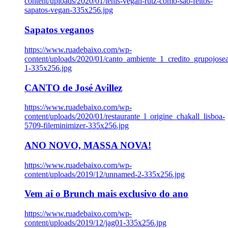
content/uploads/2020/01/tenis-vegan-rutz-como-sao-feitos-
sapatos-vegan-335x256.jpg
Sapatos veganos
https://www.ruadebaixo.com/wp-
content/uploads/2020/01/canto_ambiente_1_credito_grupojosea
1-335x256.jpg
CANTO de José Avillez
https://www.ruadebaixo.com/wp-
content/uploads/2020/01/restaurante_l_origine_chakall_lisboa-
5709-fileminimizer-335x256.jpg
ANO NOVO, MASSA NOVA!
https://www.ruadebaixo.com/wp-
content/uploads/2019/12/unnamed-2-335x256.jpg
Vem ai o Brunch mais exclusivo do ano
https://www.ruadebaixo.com/wp-
content/uploads/2019/12/jag01-335x256.jpg