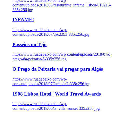
https://www.ruadebaixo.com/wp-
content/uploads/2018/08/restaurante_infame_lisboa-010215-
335x256.jpg
INFAME!
https://www.ruadebaixo.com/wp-
content/uploads/2018/07/dsc2353-335x256.jpg
Passeios no Tejo
https://www.ruadebaixo.com/wp-content/uploads/2018/07/o-
prego-da-peixaria-5-335x256.jpg
O Prego da Peixaria vai pregar para Algés
https://www.ruadebaixo.com/wp-
content/uploads/2018/07/fachada2-335x256.jpg
1908 Lisboa Hotel | World Travel Awards
https://www.ruadebaixo.com/wp-
content/uploads/2018/06/la_villa_sunset-335x256.jpg