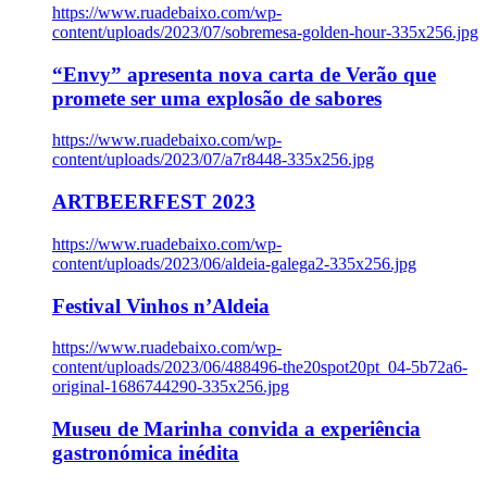
https://www.ruadebaixo.com/wp-
content/uploads/2023/07/sobremesa-golden-hour-335x256.jpg
“Envy” apresenta nova carta de Verão que
promete ser uma explosão de sabores
https://www.ruadebaixo.com/wp-
content/uploads/2023/07/a7r8448-335x256.jpg
ARTBEERFEST 2023
https://www.ruadebaixo.com/wp-
content/uploads/2023/06/aldeia-galega2-335x256.jpg
Festival Vinhos n’Aldeia
https://www.ruadebaixo.com/wp-
content/uploads/2023/06/488496-the20spot20pt_04-5b72a6-
original-1686744290-335x256.jpg
Museu de Marinha convida a experiência
gastronómica inédita