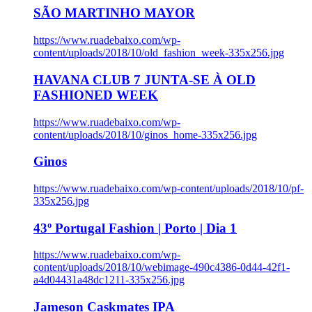
SÃO MARTINHO MAYOR
https://www.ruadebaixo.com/wp-
content/uploads/2018/10/old_fashion_week-335x256.jpg
HAVANA CLUB 7 JUNTA-SE À OLD
FASHIONED WEEK
https://www.ruadebaixo.com/wp-
content/uploads/2018/10/ginos_home-335x256.jpg
Ginos
https://www.ruadebaixo.com/wp-content/uploads/2018/10/pf-
335x256.jpg
43º Portugal Fashion | Porto | Dia 1
https://www.ruadebaixo.com/wp-
content/uploads/2018/10/webimage-490c4386-0d44-42f1-
a4d04431a48dc1211-335x256.jpg
Jameson Caskmates IPA