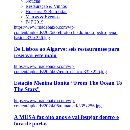
Notícias
Restauração & Vinhos
Hotelaria & Bem-estar
Marcas & Eventos
F4F 2019
https://www.ruadebaixo.com/wp-
content/uploads/2026/05/broto-chiado-prato-pedro-pena-
bastos-335x256.jpg
De Lisboa ao Algarve: seis restaurantes para
reservar este maio
https://www.ruadebaixo.com/wp-
content/uploads/2024/07/emb_elenco-335x256.jpg
Estação Menina Bonita “From The Ocean To
The Stars”
https://www.ruadebaixo.com/wp-
content/uploads/2024/05/unnamed-335x256.jpg
A MUSA faz oito anos e vai festejar dentro e
fora de portas