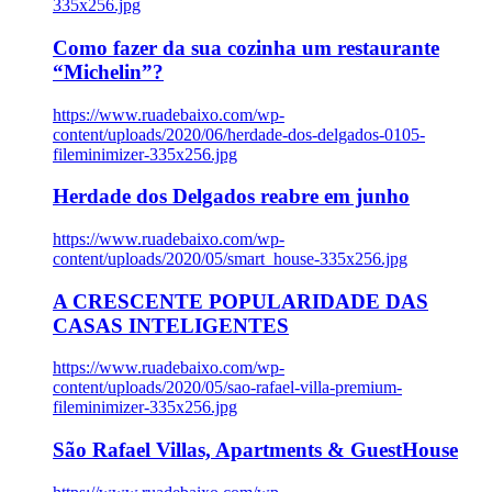
335x256.jpg
Como fazer da sua cozinha um restaurante
“Michelin”?
https://www.ruadebaixo.com/wp-
content/uploads/2020/06/herdade-dos-delgados-0105-
fileminimizer-335x256.jpg
Herdade dos Delgados reabre em junho
https://www.ruadebaixo.com/wp-
content/uploads/2020/05/smart_house-335x256.jpg
A CRESCENTE POPULARIDADE DAS
CASAS INTELIGENTES
https://www.ruadebaixo.com/wp-
content/uploads/2020/05/sao-rafael-villa-premium-
fileminimizer-335x256.jpg
São Rafael Villas, Apartments & GuestHouse