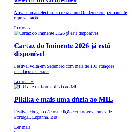
«Perfil do Ocidente»
Nova canção electrónica retrata um Ocidente em permanente
representação,
Ler mais
+
Cartaz do Iminente 2026 já está
disponível
Festival volta em Setembro com mais de 100 atuações,
instalações e expos
Ler mais
+
Pikika e mais uma dúzia ao MIL
Festival chega à décima edição com novos nomes de
Portugal, Espanha, Bra
Ler mais
+