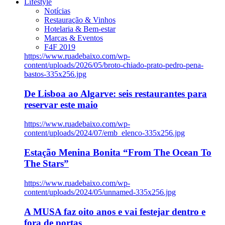
Lifestyle
Notícias
Restauração & Vinhos
Hotelaria & Bem-estar
Marcas & Eventos
F4F 2019
https://www.ruadebaixo.com/wp-
content/uploads/2026/05/broto-chiado-prato-pedro-pena-
bastos-335x256.jpg
De Lisboa ao Algarve: seis restaurantes para
reservar este maio
https://www.ruadebaixo.com/wp-
content/uploads/2024/07/emb_elenco-335x256.jpg
Estação Menina Bonita “From The Ocean To
The Stars”
https://www.ruadebaixo.com/wp-
content/uploads/2024/05/unnamed-335x256.jpg
A MUSA faz oito anos e vai festejar dentro e
fora de portas