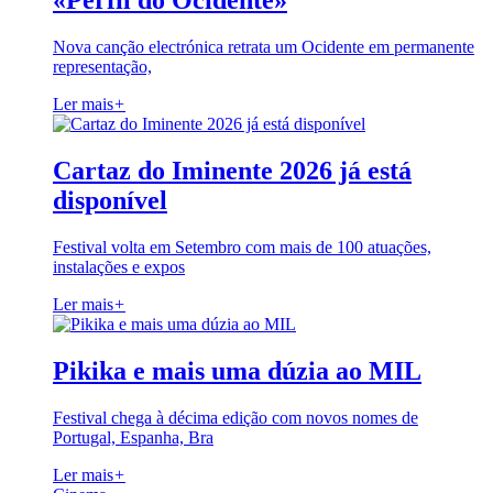
«Perfil do Ocidente»
Nova canção electrónica retrata um Ocidente em permanente
representação,
Ler mais
+
Cartaz do Iminente 2026 já está
disponível
Festival volta em Setembro com mais de 100 atuações,
instalações e expos
Ler mais
+
Pikika e mais uma dúzia ao MIL
Festival chega à décima edição com novos nomes de
Portugal, Espanha, Bra
Ler mais
+