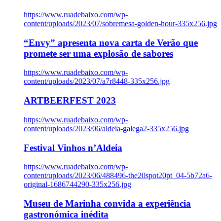
https://www.ruadebaixo.com/wp-
content/uploads/2023/07/sobremesa-golden-hour-335x256.jpg
“Envy” apresenta nova carta de Verão que
promete ser uma explosão de sabores
https://www.ruadebaixo.com/wp-
content/uploads/2023/07/a7r8448-335x256.jpg
ARTBEERFEST 2023
https://www.ruadebaixo.com/wp-
content/uploads/2023/06/aldeia-galega2-335x256.jpg
Festival Vinhos n’Aldeia
https://www.ruadebaixo.com/wp-
content/uploads/2023/06/488496-the20spot20pt_04-5b72a6-
original-1686744290-335x256.jpg
Museu de Marinha convida a experiência
gastronómica inédita