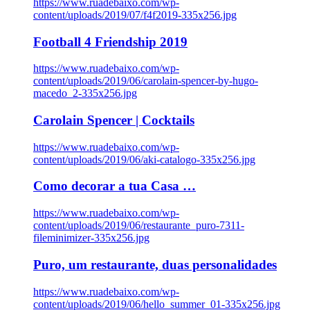
https://www.ruadebaixo.com/wp-
content/uploads/2019/07/f4f2019-335x256.jpg
Football 4 Friendship 2019
https://www.ruadebaixo.com/wp-
content/uploads/2019/06/carolain-spencer-by-hugo-
macedo_2-335x256.jpg
Carolain Spencer | Cocktails
https://www.ruadebaixo.com/wp-
content/uploads/2019/06/aki-catalogo-335x256.jpg
Como decorar a tua Casa …
https://www.ruadebaixo.com/wp-
content/uploads/2019/06/restaurante_puro-7311-
fileminimizer-335x256.jpg
Puro, um restaurante, duas personalidades
https://www.ruadebaixo.com/wp-
content/uploads/2019/06/hello_summer_01-335x256.jpg