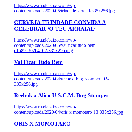
https://www.ruadebaixo.com/wp-
content/uploads/2020/05/trindade_arraial-335x256.jpg
CERVEJA TRINDADE CONVIDA A
CELEBRAR ‘O TEU ARRAIAL’
https://www.ruadebaixo.com/wp-
content/uploads/2020/05/vai-ficar-tudo-bem-
e1589130204162-335x256.png
Vai Ficar Tudo Bem
https://www.ruadebaixo.com/wp-
content/uploads/2020/04/reebok_bug_stomper_02-
335x256.jpg
Reebok x Alien U.S.C.M. Bug Stomper
https://www.ruadebaixo.com/wp-
content/uploads/2020/04/oris-x-momotaro-13-335x256.jpg
ORIS X MOMOTARO