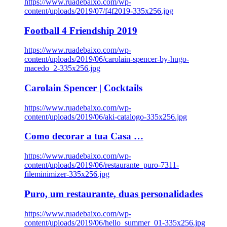
https://www.ruadebaixo.com/wp-
content/uploads/2019/07/f4f2019-335x256.jpg
Football 4 Friendship 2019
https://www.ruadebaixo.com/wp-
content/uploads/2019/06/carolain-spencer-by-hugo-
macedo_2-335x256.jpg
Carolain Spencer | Cocktails
https://www.ruadebaixo.com/wp-
content/uploads/2019/06/aki-catalogo-335x256.jpg
Como decorar a tua Casa …
https://www.ruadebaixo.com/wp-
content/uploads/2019/06/restaurante_puro-7311-
fileminimizer-335x256.jpg
Puro, um restaurante, duas personalidades
https://www.ruadebaixo.com/wp-
content/uploads/2019/06/hello_summer_01-335x256.jpg