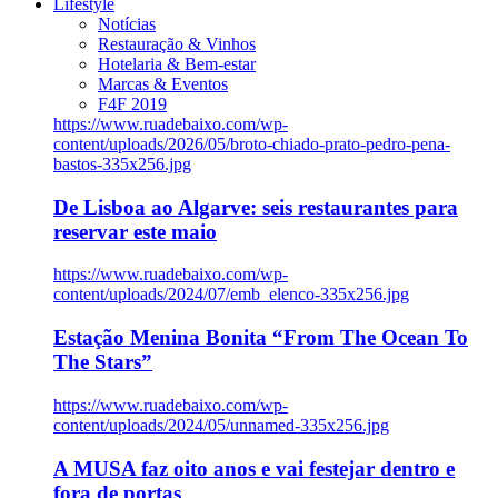
Lifestyle
Notícias
Restauração & Vinhos
Hotelaria & Bem-estar
Marcas & Eventos
F4F 2019
https://www.ruadebaixo.com/wp-
content/uploads/2026/05/broto-chiado-prato-pedro-pena-
bastos-335x256.jpg
De Lisboa ao Algarve: seis restaurantes para
reservar este maio
https://www.ruadebaixo.com/wp-
content/uploads/2024/07/emb_elenco-335x256.jpg
Estação Menina Bonita “From The Ocean To
The Stars”
https://www.ruadebaixo.com/wp-
content/uploads/2024/05/unnamed-335x256.jpg
A MUSA faz oito anos e vai festejar dentro e
fora de portas