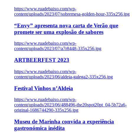
https://www.ruadebaixo.com/wp-
content/uploads/2023/07/sobremesa-golden-hour-335x256.jpg
“Envy” apresenta nova carta de Verão que
promete ser uma explosão de sabores
https://www.ruadebaixo.com/wp-
content/uploads/2023/07/a7r8448-335x256.jpg
ARTBEERFEST 2023
https://www.ruadebaixo.com/wp-
content/uploads/2023/06/aldeia-galega2-335x256.jpg
Festival Vinhos n’Aldeia
https://www.ruadebaixo.com/wp-
content/uploads/2023/06/488496-the20spot20pt_04-5b72a6-
original-1686744290-335x256.jpg
Museu de Marinha convida a experiência
gastronómica inédita