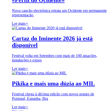
«Perfil do Ocidente»
Nova canção electrónica retrata um Ocidente em permanente
representação,
Ler mais
+
Cartaz do Iminente 2026 já está
disponível
Festival volta em Setembro com mais de 100 atuações,
instalações e expos
Ler mais
+
Pikika e mais uma dúzia ao MIL
Festival chega à décima edição com novos nomes de
Portugal, Espanha, Bra
Ler mais
+