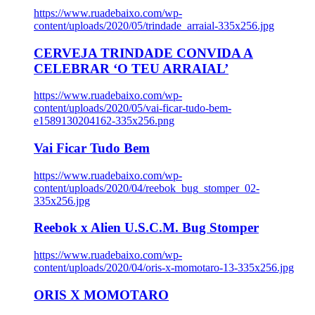
https://www.ruadebaixo.com/wp-
content/uploads/2020/05/trindade_arraial-335x256.jpg
CERVEJA TRINDADE CONVIDA A
CELEBRAR ‘O TEU ARRAIAL’
https://www.ruadebaixo.com/wp-
content/uploads/2020/05/vai-ficar-tudo-bem-
e1589130204162-335x256.png
Vai Ficar Tudo Bem
https://www.ruadebaixo.com/wp-
content/uploads/2020/04/reebok_bug_stomper_02-
335x256.jpg
Reebok x Alien U.S.C.M. Bug Stomper
https://www.ruadebaixo.com/wp-
content/uploads/2020/04/oris-x-momotaro-13-335x256.jpg
ORIS X MOMOTARO