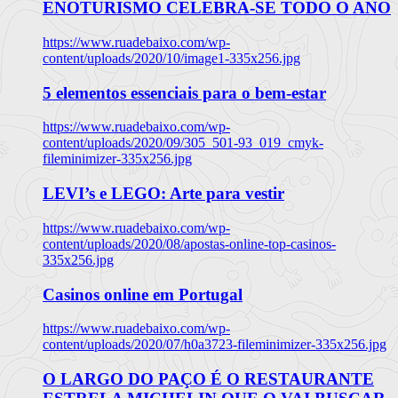
ENOTURISMO CELEBRA-SE TODO O ANO
https://www.ruadebaixo.com/wp-
content/uploads/2020/10/image1-335x256.jpg
5 elementos essenciais para o bem-estar
https://www.ruadebaixo.com/wp-
content/uploads/2020/09/305_501-93_019_cmyk-
fileminimizer-335x256.jpg
LEVI’s e LEGO: Arte para vestir
https://www.ruadebaixo.com/wp-
content/uploads/2020/08/apostas-online-top-casinos-
335x256.jpg
Casinos online em Portugal
https://www.ruadebaixo.com/wp-
content/uploads/2020/07/h0a3723-fileminimizer-335x256.jpg
O LARGO DO PAÇO É O RESTAURANTE