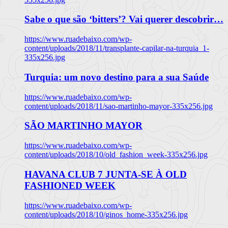
Sabe o que são ‘bitters’? Vai querer descobrir…
https://www.ruadebaixo.com/wp-
content/uploads/2018/11/transplante-capilar-na-turquia_1-
335x256.jpg
Turquia: um novo destino para a sua Saúde
https://www.ruadebaixo.com/wp-
content/uploads/2018/11/sao-martinho-mayor-335x256.jpg
SÃO MARTINHO MAYOR
https://www.ruadebaixo.com/wp-
content/uploads/2018/10/old_fashion_week-335x256.jpg
HAVANA CLUB 7 JUNTA-SE À OLD
FASHIONED WEEK
https://www.ruadebaixo.com/wp-
content/uploads/2018/10/ginos_home-335x256.jpg