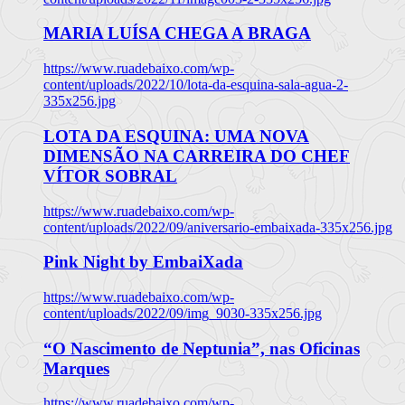
MARIA LUÍSA CHEGA A BRAGA
https://www.ruadebaixo.com/wp-
content/uploads/2022/10/lota-da-esquina-sala-agua-2-
335x256.jpg
LOTA DA ESQUINA: UMA NOVA
DIMENSÃO NA CARREIRA DO CHEF
VÍTOR SOBRAL
https://www.ruadebaixo.com/wp-
content/uploads/2022/09/aniversario-embaixada-335x256.jpg
Pink Night by EmbaiXada
https://www.ruadebaixo.com/wp-
content/uploads/2022/09/img_9030-335x256.jpg
“O Nascimento de Neptunia”, nas Oficinas
Marques
https://www.ruadebaixo.com/wp-