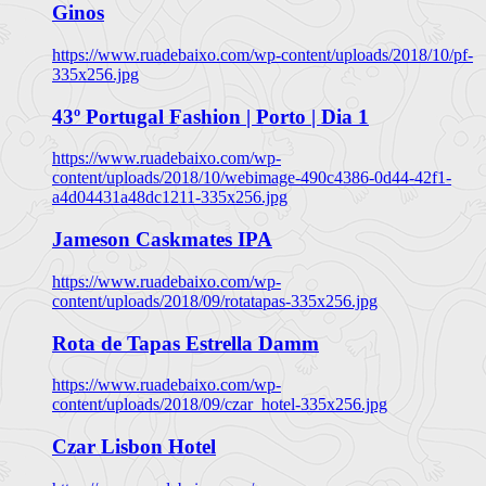
Ginos
https://www.ruadebaixo.com/wp-content/uploads/2018/10/pf-
335x256.jpg
43º Portugal Fashion | Porto | Dia 1
https://www.ruadebaixo.com/wp-
content/uploads/2018/10/webimage-490c4386-0d44-42f1-
a4d04431a48dc1211-335x256.jpg
Jameson Caskmates IPA
https://www.ruadebaixo.com/wp-
content/uploads/2018/09/rotatapas-335x256.jpg
Rota de Tapas Estrella Damm
https://www.ruadebaixo.com/wp-
content/uploads/2018/09/czar_hotel-335x256.jpg
Czar Lisbon Hotel