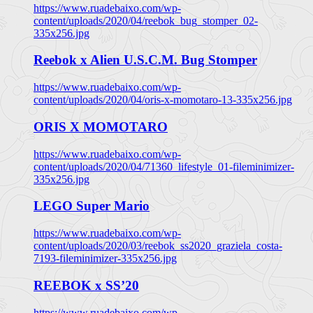
https://www.ruadebaixo.com/wp-
content/uploads/2020/04/reebok_bug_stomper_02-
335x256.jpg
Reebok x Alien U.S.C.M. Bug Stomper
https://www.ruadebaixo.com/wp-
content/uploads/2020/04/oris-x-momotaro-13-335x256.jpg
ORIS X MOMOTARO
https://www.ruadebaixo.com/wp-
content/uploads/2020/04/71360_lifestyle_01-fileminimizer-
335x256.jpg
LEGO Super Mario
https://www.ruadebaixo.com/wp-
content/uploads/2020/03/reebok_ss2020_graziela_costa-
7193-fileminimizer-335x256.jpg
REEBOK x SS’20
https://www.ruadebaixo.com/wp-