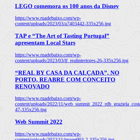
LEGO comemora os 100 anos da Disney
https://www.ruadebaixo.com/wp-
content/uploads/2023/03/a7403442-335x256.jpg
TAP e “The Art of Tasting Portugal”
apresentam Local Stars
https://www.ruadebaixo.com/wp-
content/uploads/2023/03/lf_realinteriores-26-335x256.jpg
“REAL BY CASA DA CALÇADA”, NO
PORTO, REABRE COM CONCEITO
RENOVADO
https://www.ruadebaixo.com/wp-
content/uploads/2022/11/web_summit_2022_rdb_graziela_cost
47-335x256.jpg
Web Summit 2022
https://www.ruadebaixo.com/wp-
content/uploads/2022/11/image003-2-335x256.jpg