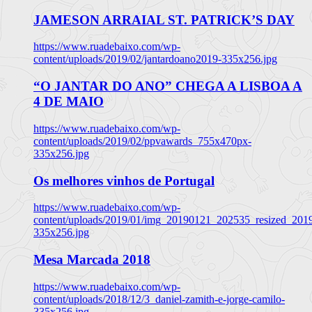
JAMESON ARRAIAL ST. PATRICK’S DAY
https://www.ruadebaixo.com/wp-
content/uploads/2019/02/jantardoano2019-335x256.jpg
“O JANTAR DO ANO” CHEGA A LISBOA A
4 DE MAIO
https://www.ruadebaixo.com/wp-
content/uploads/2019/02/ppvawards_755x470px-
335x256.jpg
Os melhores vinhos de Portugal
https://www.ruadebaixo.com/wp-
content/uploads/2019/01/img_20190121_202535_resized_20
335x256.jpg
Mesa Marcada 2018
https://www.ruadebaixo.com/wp-
content/uploads/2018/12/3_daniel-zamith-e-jorge-camilo-
335x256.jpg