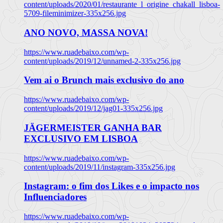
content/uploads/2020/01/restaurante_l_origine_chakall_lisboa-
5709-fileminimizer-335x256.jpg
ANO NOVO, MASSA NOVA!
https://www.ruadebaixo.com/wp-
content/uploads/2019/12/unnamed-2-335x256.jpg
Vem ai o Brunch mais exclusivo do ano
https://www.ruadebaixo.com/wp-
content/uploads/2019/12/jag01-335x256.jpg
JÄGERMEISTER GANHA BAR
EXCLUSIVO EM LISBOA
https://www.ruadebaixo.com/wp-
content/uploads/2019/11/instagram-335x256.jpg
Instagram: o fim dos Likes e o impacto nos
Influenciadores
https://www.ruadebaixo.com/wp-