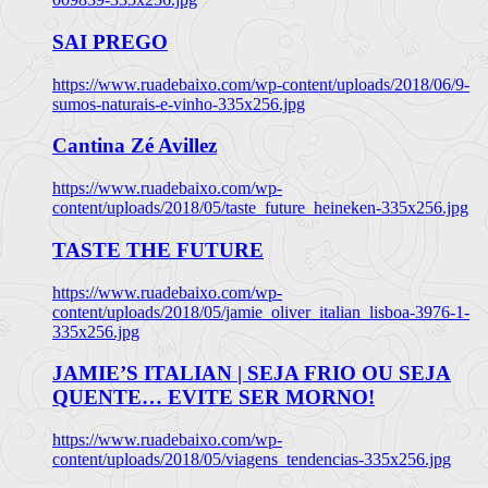
SAI PREGO
https://www.ruadebaixo.com/wp-content/uploads/2018/06/9-
sumos-naturais-e-vinho-335x256.jpg
Cantina Zé Avillez
https://www.ruadebaixo.com/wp-
content/uploads/2018/05/taste_future_heineken-335x256.jpg
TASTE THE FUTURE
https://www.ruadebaixo.com/wp-
content/uploads/2018/05/jamie_oliver_italian_lisboa-3976-1-
335x256.jpg
JAMIE’S ITALIAN | SEJA FRIO OU SEJA
QUENTE… EVITE SER MORNO!
https://www.ruadebaixo.com/wp-
content/uploads/2018/05/viagens_tendencias-335x256.jpg