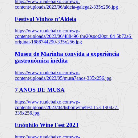
https://www.ruadebaixo.com/wp-
content/uploads/2023/06/aldeia-galega2-335x256.jpg
Festival Vinhos n’Aldeia
https://www.ruadebaixo.com/wp-
content/uploads/2023/06/488496-the20spot20pt_04-5b72a6-
original-1686744290-335x256.jpg
Museu de Marinha convida a experiência
gastronómica inédita
https://www.ruadebaixo.com/wp-
content/uploads/2023/05/musa7anos-335x256.jpg
7 ANOS DE MUSA
https://www.ruadebaixo.com/wp-
content/uploads/2023/04/lisbonwinefest-153-190427-
335x256.jpg
Enóphilo Wine Fest 2023
https://www.ruadebaixo.com/wp-