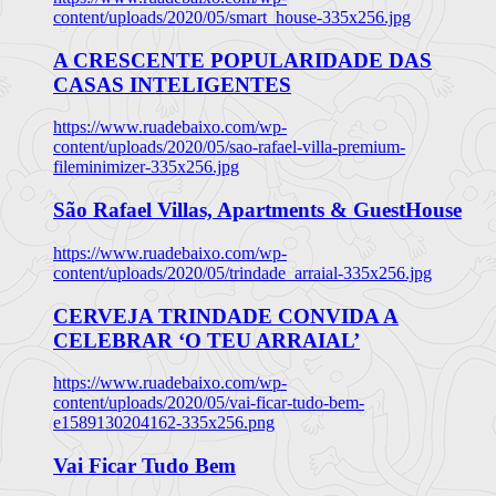
content/uploads/2020/05/smart_house-335x256.jpg
A CRESCENTE POPULARIDADE DAS
CASAS INTELIGENTES
https://www.ruadebaixo.com/wp-
content/uploads/2020/05/sao-rafael-villa-premium-
fileminimizer-335x256.jpg
São Rafael Villas, Apartments & GuestHouse
https://www.ruadebaixo.com/wp-
content/uploads/2020/05/trindade_arraial-335x256.jpg
CERVEJA TRINDADE CONVIDA A
CELEBRAR ‘O TEU ARRAIAL’
https://www.ruadebaixo.com/wp-
content/uploads/2020/05/vai-ficar-tudo-bem-
e1589130204162-335x256.png
Vai Ficar Tudo Bem