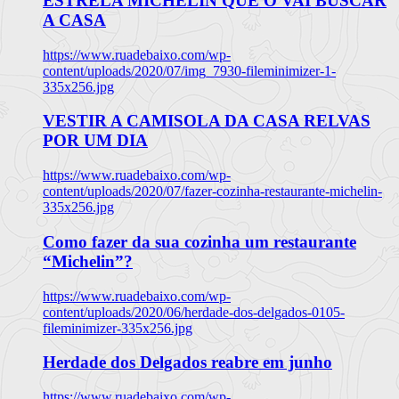
ESTRELA MICHELIN QUE O VAI BUSCAR
A CASA
https://www.ruadebaixo.com/wp-
content/uploads/2020/07/img_7930-fileminimizer-1-
335x256.jpg
VESTIR A CAMISOLA DA CASA RELVAS
POR UM DIA
https://www.ruadebaixo.com/wp-
content/uploads/2020/07/fazer-cozinha-restaurante-michelin-
335x256.jpg
Como fazer da sua cozinha um restaurante
“Michelin”?
https://www.ruadebaixo.com/wp-
content/uploads/2020/06/herdade-dos-delgados-0105-
fileminimizer-335x256.jpg
Herdade dos Delgados reabre em junho
https://www.ruadebaixo.com/wp-