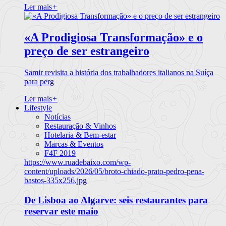
Ler mais
+
«A Prodigiosa Transformação» e o
preço de ser estrangeiro
Samir revisita a história dos trabalhadores italianos na Suíça
para perg
Ler mais
+
Lifestyle
Notícias
Restauração & Vinhos
Hotelaria & Bem-estar
Marcas & Eventos
F4F 2019
https://www.ruadebaixo.com/wp-
content/uploads/2026/05/broto-chiado-prato-pedro-pena-
bastos-335x256.jpg
De Lisboa ao Algarve: seis restaurantes para
reservar este maio