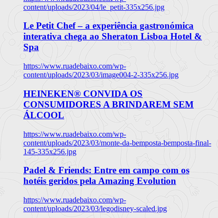
content/uploads/2023/04/le_petit-335x256.jpg
Le Petit Chef – a experiência gastronómica
interativa chega ao Sheraton Lisboa Hotel &
Spa
https://www.ruadebaixo.com/wp-
content/uploads/2023/03/image004-2-335x256.jpg
HEINEKEN® CONVIDA OS
CONSUMIDORES A BRINDAREM SEM
ÁLCOOL
https://www.ruadebaixo.com/wp-
content/uploads/2023/03/monte-da-bemposta-bemposta-final-
145-335x256.jpg
Padel & Friends: Entre em campo com os
hotéis geridos pela Amazing Evolution
https://www.ruadebaixo.com/wp-
content/uploads/2023/03/legodisney-scaled.jpg