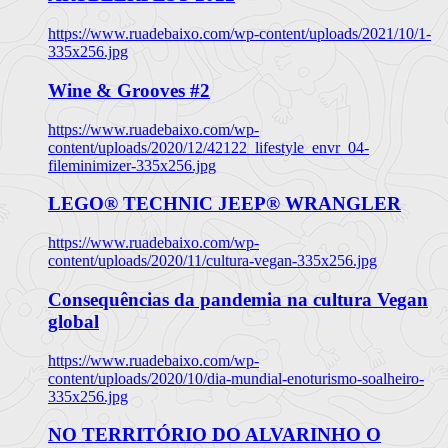
https://www.ruadebaixo.com/wp-content/uploads/2021/10/1-
335x256.jpg
Wine & Grooves #2
https://www.ruadebaixo.com/wp-
content/uploads/2020/12/42122_lifestyle_envr_04-
fileminimizer-335x256.jpg
LEGO® TECHNIC JEEP® WRANGLER
https://www.ruadebaixo.com/wp-
content/uploads/2020/11/cultura-vegan-335x256.jpg
Consequências da pandemia na cultura Vegan
global
https://www.ruadebaixo.com/wp-
content/uploads/2020/10/dia-mundial-enoturismo-soalheiro-
335x256.jpg
NO TERRITÓRIO DO ALVARINHO O