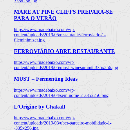
335x256.jpg
MARÉ AT PINE CLIFFS PREPARA-SE
PARA O VERÃO
https://www.ruadebaixo.com/wp-
content/uploads/2019/05/restaurante-ferroviario-1-
fileminimizer.jpg
FERROVIÁRIO ABRE RESTAURANTE
https://www.ruadebaixo.com/wp-
content/uploads/2019/05/must_winesummit-335x256.jpg
MUST – Fermenting Ideas
https://www.ruadebaixo.com/wp-
content/uploads/2019/04/sem-nome-2-335x256.png
L’Origine by Chakall
https://www.ruadebaixo.com/wp-
content/uploads/2019/03/uber-parceiro-mobilidade-1-
-335x256.jpg