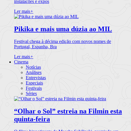
instalações e expos
Ler mais
+
Pikika e mais uma dúzia ao MIL
Festival chega à décima edição com novos nomes de
Portugal, Espanha, Bra
Ler mais
+
Cinema
Notícias
Análises
Entrevistas
Especiais
Festivais
Séries
“Olhar o Sol” estreia na Filmin esta
quinta-feira