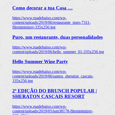
Como decorar a tua Casa …
https://www.ruadebaixo.com/wp-
content/uploads/2019/06/restaurante_puro-7311-
fileminimizer-335x256.jpg
Puro, um restaurante, duas personalidades
https://www.ruadebaixo.com/wp-
content/uploads/2019/06/hello_summer_01-335x256.jpg
Hello Summer Wine Party
https://www.ruadebaixo.com/wp-
content/uploads/2019/06/santos_sheraton_cascais-
335x256.jpg
2ª EDIÇÃO DO BRUNCH POPULAR |
SHERATON CASCAIS RESORT
https://www.ruadebaixo.com/wp-
content/uploads/2019/05/ism38178-fileminimizer-