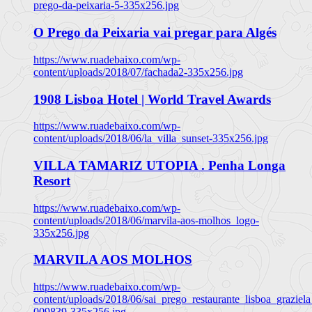
prego-da-peixaria-5-335x256.jpg
O Prego da Peixaria vai pregar para Algés
https://www.ruadebaixo.com/wp-
content/uploads/2018/07/fachada2-335x256.jpg
1908 Lisboa Hotel | World Travel Awards
https://www.ruadebaixo.com/wp-
content/uploads/2018/06/la_villa_sunset-335x256.jpg
VILLA TAMARIZ UTOPIA . Penha Longa
Resort
https://www.ruadebaixo.com/wp-
content/uploads/2018/06/marvila-aos-molhos_logo-
335x256.jpg
MARVILA AOS MOLHOS
https://www.ruadebaixo.com/wp-
content/uploads/2018/06/sai_prego_restaurante_lisboa_graziela
009839-335x256.jpg