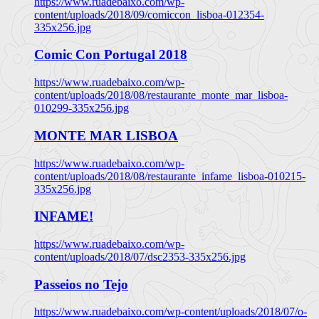
https://www.ruadebaixo.com/wp-
content/uploads/2018/09/comiccon_lisboa-012354-
335x256.jpg
Comic Con Portugal 2018
https://www.ruadebaixo.com/wp-
content/uploads/2018/08/restaurante_monte_mar_lisboa-
010299-335x256.jpg
MONTE MAR LISBOA
https://www.ruadebaixo.com/wp-
content/uploads/2018/08/restaurante_infame_lisboa-010215-
335x256.jpg
INFAME!
https://www.ruadebaixo.com/wp-
content/uploads/2018/07/dsc2353-335x256.jpg
Passeios no Tejo
https://www.ruadebaixo.com/wp-content/uploads/2018/07/o-