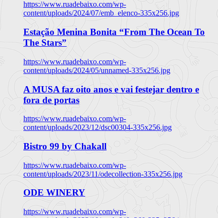
https://www.ruadebaixo.com/wp-
content/uploads/2024/07/emb_elenco-335x256.jpg
Estação Menina Bonita “From The Ocean To
The Stars”
https://www.ruadebaixo.com/wp-
content/uploads/2024/05/unnamed-335x256.jpg
A MUSA faz oito anos e vai festejar dentro e
fora de portas
https://www.ruadebaixo.com/wp-
content/uploads/2023/12/dsc00304-335x256.jpg
Bistro 99 by Chakall
https://www.ruadebaixo.com/wp-
content/uploads/2023/11/odecollection-335x256.jpg
ODE WINERY
https://www.ruadebaixo.com/wp-