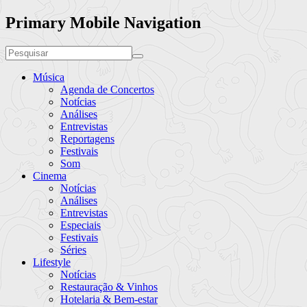
Primary Mobile Navigation
Música
Agenda de Concertos
Notícias
Análises
Entrevistas
Reportagens
Festivais
Som
Cinema
Notícias
Análises
Entrevistas
Especiais
Festivais
Séries
Lifestyle
Notícias
Restauração & Vinhos
Hotelaria & Bem-estar