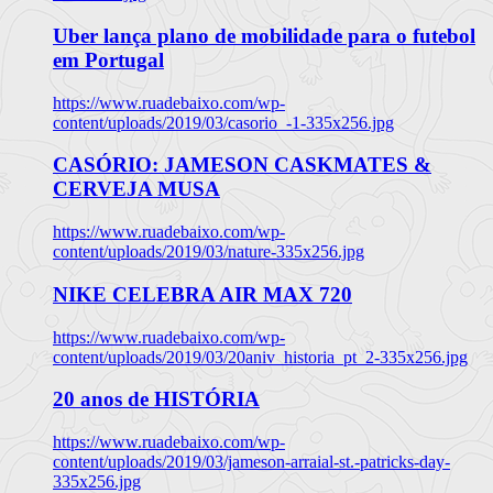
Uber lança plano de mobilidade para o futebol
em Portugal
https://www.ruadebaixo.com/wp-
content/uploads/2019/03/casorio_-1-335x256.jpg
CASÓRIO: JAMESON CASKMATES &
CERVEJA MUSA
https://www.ruadebaixo.com/wp-
content/uploads/2019/03/nature-335x256.jpg
NIKE CELEBRA AIR MAX 720
https://www.ruadebaixo.com/wp-
content/uploads/2019/03/20aniv_historia_pt_2-335x256.jpg
20 anos de HISTÓRIA
https://www.ruadebaixo.com/wp-
content/uploads/2019/03/jameson-arraial-st.-patricks-day-
335x256.jpg