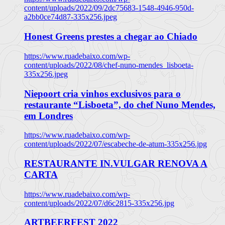
content/uploads/2022/09/2dc75683-1548-4946-950d-
a2bb0ce74d87-335x256.jpeg
Honest Greens prestes a chegar ao Chiado
https://www.ruadebaixo.com/wp-
content/uploads/2022/08/chef-nuno-mendes_lisboeta-
335x256.jpeg
Niepoort cria vinhos exclusivos para o
restaurante “Lisboeta”, do chef Nuno Mendes,
em Londres
https://www.ruadebaixo.com/wp-
content/uploads/2022/07/escabeche-de-atum-335x256.jpg
RESTAURANTE IN.VULGAR RENOVA A
CARTA
https://www.ruadebaixo.com/wp-
content/uploads/2022/07/d6c2815-335x256.jpg
ARTBEERFEST 2022