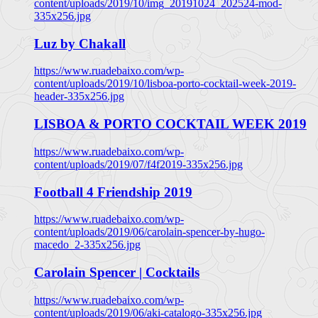
content/uploads/2019/10/img_20191024_202524-mod-
335x256.jpg
Luz by Chakall
https://www.ruadebaixo.com/wp-
content/uploads/2019/10/lisboa-porto-cocktail-week-2019-
header-335x256.jpg
LISBOA & PORTO COCKTAIL WEEK 2019
https://www.ruadebaixo.com/wp-
content/uploads/2019/07/f4f2019-335x256.jpg
Football 4 Friendship 2019
https://www.ruadebaixo.com/wp-
content/uploads/2019/06/carolain-spencer-by-hugo-
macedo_2-335x256.jpg
Carolain Spencer | Cocktails
https://www.ruadebaixo.com/wp-
content/uploads/2019/06/aki-catalogo-335x256.jpg