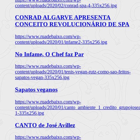
content/uploads/2020/02/conrad-spa-4-335x256.jpg
CONRAD ALGARVE APRESENTA
CONCEITO REVOLUCIONÁRIO DE SPA
https://www.ruadebaixo.com/wp-
content/uploads/2020/01/infame2-335x256.jpg
No Infame, O Chef faz Par
https://www.ruadebaixo.com/wp-
content/uploads/2020/01/tenis-vegan-rutz-como-sao-feitos-
sapatos-vegan-335x256.jpg
Sapatos veganos
https://www.ruadebaixo.com/wp-
content/uploads/2020/01/canto_ambiente_1_credito_grupojosea
1-335x256.jpg
CANTO de José Avillez
https://www.ruadebaixo.com/wp-