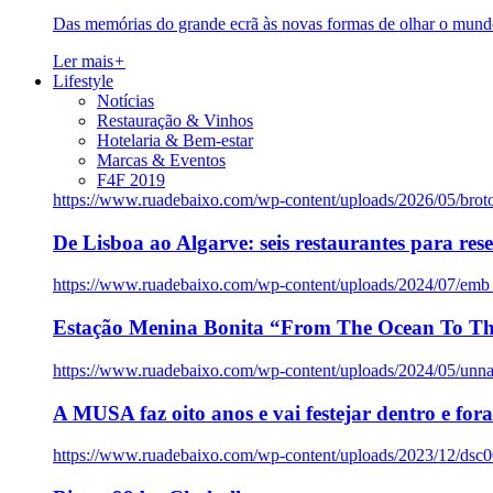
Das memórias do grande ecrã às novas formas de olhar o mundo
Ler mais
+
Lifestyle
Notícias
Restauração & Vinhos
Hotelaria & Bem-estar
Marcas & Eventos
F4F 2019
https://www.ruadebaixo.com/wp-content/uploads/2026/05/brot
De Lisboa ao Algarve: seis restaurantes para res
https://www.ruadebaixo.com/wp-content/uploads/2024/07/emb
Estação Menina Bonita “From The Ocean To Th
https://www.ruadebaixo.com/wp-content/uploads/2024/05/un
A MUSA faz oito anos e vai festejar dentro e fora
https://www.ruadebaixo.com/wp-content/uploads/2023/12/dsc