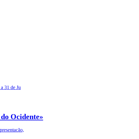
 a 31 de Ju
 do Ocidente»
presentação,