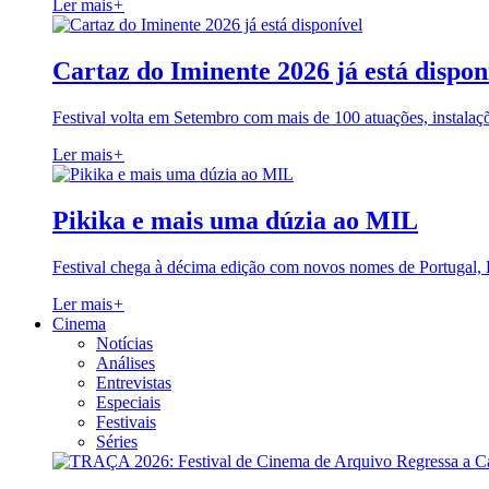
Ler mais
+
Cartaz do Iminente 2026 já está dispon
Festival volta em Setembro com mais de 100 atuações, instalaç
Ler mais
+
Pikika e mais uma dúzia ao MIL
Festival chega à décima edição com novos nomes de Portugal,
Ler mais
+
Cinema
Notícias
Análises
Entrevistas
Especiais
Festivais
Séries