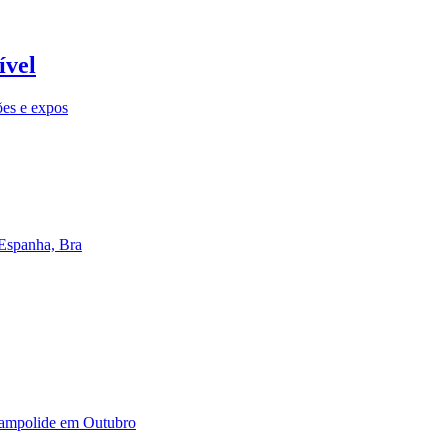
ível
ões e expos
 Espanha, Bra