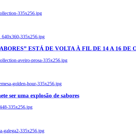
ollection-335x256.jpg
tl_640x360-335x256.jpg
BORES” ESTÁ DE VOLTA À FIL DE 14 A 16 DE
llection-aveiro-prosa-335x256.jpg
remesa-golden-hour-335x256.jpg
ete ser uma explosão de sabores
8448-335x256.jpg
ia-galega2-335x256.jpg