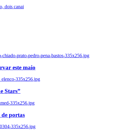
, dois canai
o-chiado-prato-pedro-pena-bastos-335x256.jpg
ervar este maio
_elenco-335x256.jpg
e Stars”
named-335x256.jpg
 de portas
00304-335x256.jpg