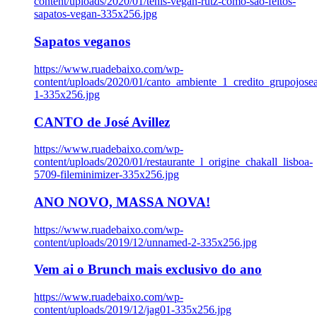
content/uploads/2020/01/tenis-vegan-rutz-como-sao-feitos-
sapatos-vegan-335x256.jpg
Sapatos veganos
https://www.ruadebaixo.com/wp-
content/uploads/2020/01/canto_ambiente_1_credito_grupojosea
1-335x256.jpg
CANTO de José Avillez
https://www.ruadebaixo.com/wp-
content/uploads/2020/01/restaurante_l_origine_chakall_lisboa-
5709-fileminimizer-335x256.jpg
ANO NOVO, MASSA NOVA!
https://www.ruadebaixo.com/wp-
content/uploads/2019/12/unnamed-2-335x256.jpg
Vem ai o Brunch mais exclusivo do ano
https://www.ruadebaixo.com/wp-
content/uploads/2019/12/jag01-335x256.jpg