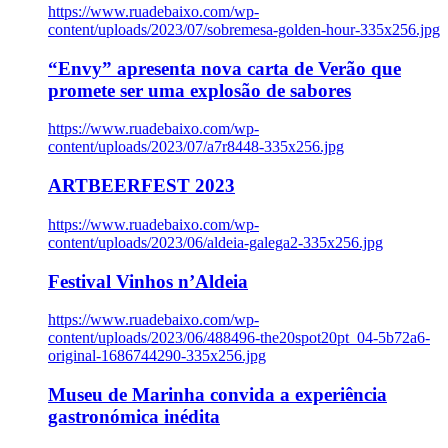
https://www.ruadebaixo.com/wp-
content/uploads/2023/07/sobremesa-golden-hour-335x256.jpg
“Envy” apresenta nova carta de Verão que
promete ser uma explosão de sabores
https://www.ruadebaixo.com/wp-
content/uploads/2023/07/a7r8448-335x256.jpg
ARTBEERFEST 2023
https://www.ruadebaixo.com/wp-
content/uploads/2023/06/aldeia-galega2-335x256.jpg
Festival Vinhos n’Aldeia
https://www.ruadebaixo.com/wp-
content/uploads/2023/06/488496-the20spot20pt_04-5b72a6-
original-1686744290-335x256.jpg
Museu de Marinha convida a experiência
gastronómica inédita