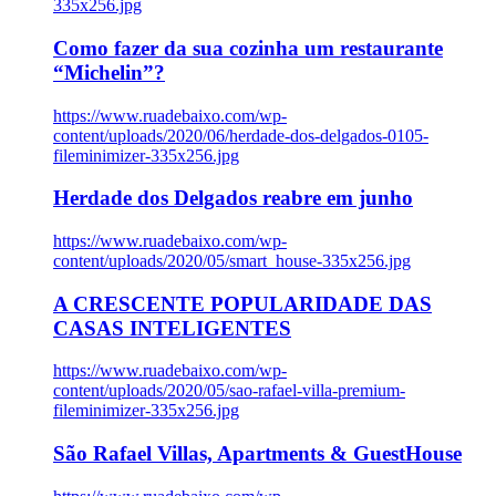
335x256.jpg
Como fazer da sua cozinha um restaurante
“Michelin”?
https://www.ruadebaixo.com/wp-
content/uploads/2020/06/herdade-dos-delgados-0105-
fileminimizer-335x256.jpg
Herdade dos Delgados reabre em junho
https://www.ruadebaixo.com/wp-
content/uploads/2020/05/smart_house-335x256.jpg
A CRESCENTE POPULARIDADE DAS
CASAS INTELIGENTES
https://www.ruadebaixo.com/wp-
content/uploads/2020/05/sao-rafael-villa-premium-
fileminimizer-335x256.jpg
São Rafael Villas, Apartments & GuestHouse