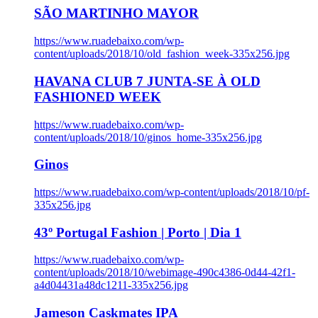
SÃO MARTINHO MAYOR
https://www.ruadebaixo.com/wp-
content/uploads/2018/10/old_fashion_week-335x256.jpg
HAVANA CLUB 7 JUNTA-SE À OLD
FASHIONED WEEK
https://www.ruadebaixo.com/wp-
content/uploads/2018/10/ginos_home-335x256.jpg
Ginos
https://www.ruadebaixo.com/wp-content/uploads/2018/10/pf-
335x256.jpg
43º Portugal Fashion | Porto | Dia 1
https://www.ruadebaixo.com/wp-
content/uploads/2018/10/webimage-490c4386-0d44-42f1-
a4d04431a48dc1211-335x256.jpg
Jameson Caskmates IPA