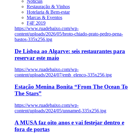
Notícias
Restauração & Vinhos
Hotelaria & Bem-estar
Marcas & Eventos
F4F 2019
https://www.ruadebaixo.com/wp-
content/uploads/2026/05/broto-chiado-prato-pedro-pena-
bastos-335x256.jpg
De Lisboa ao Algarve: seis restaurantes para
reservar este maio
https://www.ruadebaixo.com/wp-
content/uploads/2024/07/emb_elenco-335x256.jpg
Estação Menina Bonita “From The Ocean To
The Stars”
https://www.ruadebaixo.com/wp-
content/uploads/2024/05/unnamed-335x256.jpg
A MUSA faz oito anos e vai festejar dentro e
fora de portas