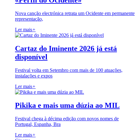
«Perfil do Ocidente»
Nova canção electrónica retrata um Ocidente em permanente
representação,
Ler mais
+
Cartaz do Iminente 2026 já está
disponível
Festival volta em Setembro com mais de 100 atuações,
instalações e expos
Ler mais
+
Pikika e mais uma dúzia ao MIL
Festival chega à décima edição com novos nomes de
Portugal, Espanha, Bra
Ler mais
+