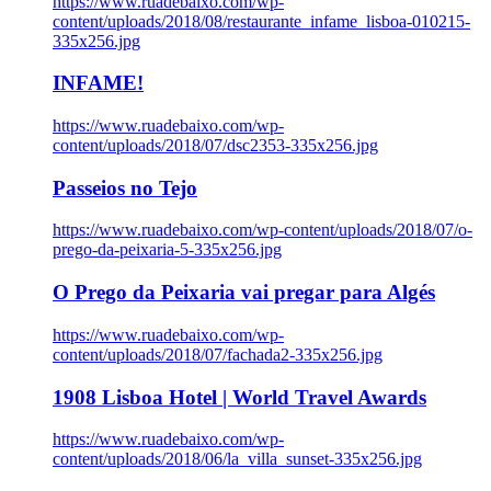
https://www.ruadebaixo.com/wp-
content/uploads/2018/08/restaurante_infame_lisboa-010215-
335x256.jpg
INFAME!
https://www.ruadebaixo.com/wp-
content/uploads/2018/07/dsc2353-335x256.jpg
Passeios no Tejo
https://www.ruadebaixo.com/wp-content/uploads/2018/07/o-
prego-da-peixaria-5-335x256.jpg
O Prego da Peixaria vai pregar para Algés
https://www.ruadebaixo.com/wp-
content/uploads/2018/07/fachada2-335x256.jpg
1908 Lisboa Hotel | World Travel Awards
https://www.ruadebaixo.com/wp-
content/uploads/2018/06/la_villa_sunset-335x256.jpg