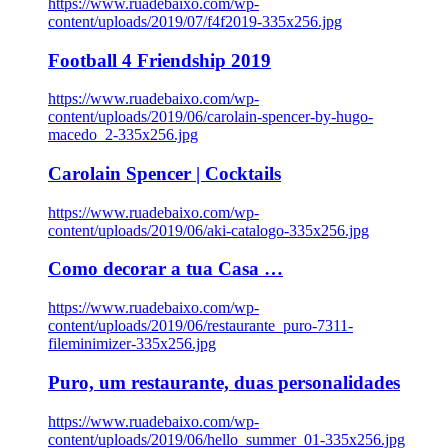
https://www.ruadebaixo.com/wp-
content/uploads/2019/07/f4f2019-335x256.jpg
Football 4 Friendship 2019
https://www.ruadebaixo.com/wp-
content/uploads/2019/06/carolain-spencer-by-hugo-
macedo_2-335x256.jpg
Carolain Spencer | Cocktails
https://www.ruadebaixo.com/wp-
content/uploads/2019/06/aki-catalogo-335x256.jpg
Como decorar a tua Casa …
https://www.ruadebaixo.com/wp-
content/uploads/2019/06/restaurante_puro-7311-
fileminimizer-335x256.jpg
Puro, um restaurante, duas personalidades
https://www.ruadebaixo.com/wp-
content/uploads/2019/06/hello_summer_01-335x256.jpg