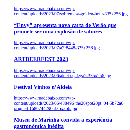
https://www.ruadebaixo.com/wp-
content/uploads/2023/07/sobremesa-golden-hour-335x256.jpg
“Envy” apresenta nova carta de Verão que
promete ser uma explosão de sabores
https://www.ruadebaixo.com/wp-
content/uploads/2023/07/a7r8448-335x256.jpg
ARTBEERFEST 2023
https://www.ruadebaixo.com/wp-
content/uploads/2023/06/aldeia-galega2-335x256.jpg
Festival Vinhos n’Aldeia
https://www.ruadebaixo.com/wp-
content/uploads/2023/06/488496-the20spot20pt_04-5b72a6-
original-1686744290-335x256.jpg
Museu de Marinha convida a experiência
gastronómica inédita