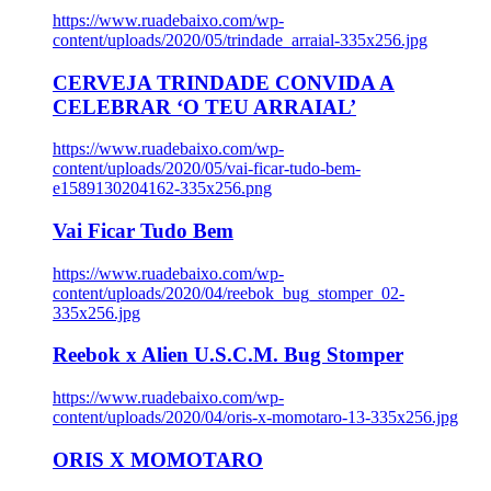
https://www.ruadebaixo.com/wp-
content/uploads/2020/05/trindade_arraial-335x256.jpg
CERVEJA TRINDADE CONVIDA A
CELEBRAR ‘O TEU ARRAIAL’
https://www.ruadebaixo.com/wp-
content/uploads/2020/05/vai-ficar-tudo-bem-
e1589130204162-335x256.png
Vai Ficar Tudo Bem
https://www.ruadebaixo.com/wp-
content/uploads/2020/04/reebok_bug_stomper_02-
335x256.jpg
Reebok x Alien U.S.C.M. Bug Stomper
https://www.ruadebaixo.com/wp-
content/uploads/2020/04/oris-x-momotaro-13-335x256.jpg
ORIS X MOMOTARO