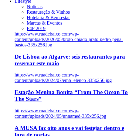
Lifestyle
Notícias
Restauração & Vinhos
Hotelaria & Bem-estar
Marcas & Eventos
F4F 2019
https://www.ruadebaixo.com/wp-
content/uploads/2026/05/broto-chiado-prato-pedro-pena-
bastos-335x256.jpg
De Lisboa ao Algarve: seis restaurantes para
reservar este maio
https://www.ruadebaixo.com/wp-
content/uploads/2024/07/emb_elenco-335x256.jpg
Estação Menina Bonita “From The Ocean To
The Stars”
https://www.ruadebaixo.com/wp-
content/uploads/2024/05/unnamed-335x256.jpg
A MUSA faz oito anos e vai festejar dentro e
fora de portas