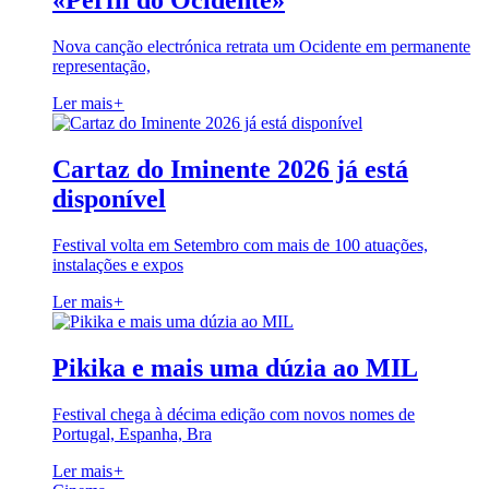
«Perfil do Ocidente»
Nova canção electrónica retrata um Ocidente em permanente
representação,
Ler mais
+
Cartaz do Iminente 2026 já está
disponível
Festival volta em Setembro com mais de 100 atuações,
instalações e expos
Ler mais
+
Pikika e mais uma dúzia ao MIL
Festival chega à décima edição com novos nomes de
Portugal, Espanha, Bra
Ler mais
+