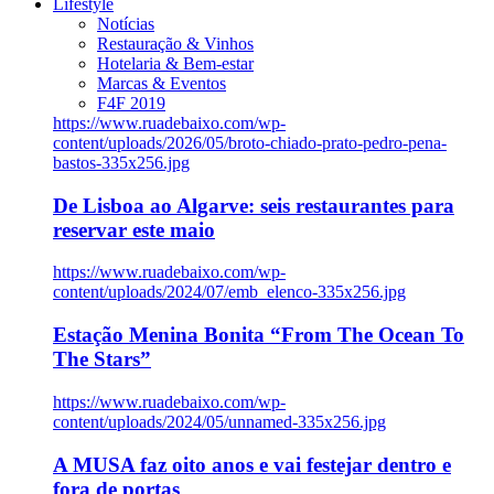
Lifestyle
Notícias
Restauração & Vinhos
Hotelaria & Bem-estar
Marcas & Eventos
F4F 2019
https://www.ruadebaixo.com/wp-
content/uploads/2026/05/broto-chiado-prato-pedro-pena-
bastos-335x256.jpg
De Lisboa ao Algarve: seis restaurantes para
reservar este maio
https://www.ruadebaixo.com/wp-
content/uploads/2024/07/emb_elenco-335x256.jpg
Estação Menina Bonita “From The Ocean To
The Stars”
https://www.ruadebaixo.com/wp-
content/uploads/2024/05/unnamed-335x256.jpg
A MUSA faz oito anos e vai festejar dentro e
fora de portas