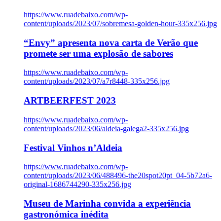
https://www.ruadebaixo.com/wp-
content/uploads/2023/07/sobremesa-golden-hour-335x256.jpg
“Envy” apresenta nova carta de Verão que
promete ser uma explosão de sabores
https://www.ruadebaixo.com/wp-
content/uploads/2023/07/a7r8448-335x256.jpg
ARTBEERFEST 2023
https://www.ruadebaixo.com/wp-
content/uploads/2023/06/aldeia-galega2-335x256.jpg
Festival Vinhos n’Aldeia
https://www.ruadebaixo.com/wp-
content/uploads/2023/06/488496-the20spot20pt_04-5b72a6-
original-1686744290-335x256.jpg
Museu de Marinha convida a experiência
gastronómica inédita