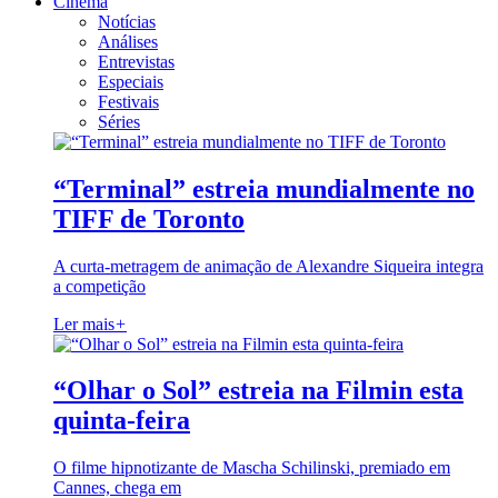
Cinema
Notícias
Análises
Entrevistas
Especiais
Festivais
Séries
“Terminal” estreia mundialmente no
TIFF de Toronto
A curta-metragem de animação de Alexandre Siqueira integra
a competição
Ler mais
+
“Olhar o Sol” estreia na Filmin esta
quinta-feira
O filme hipnotizante de Mascha Schilinski, premiado em
Cannes, chega em