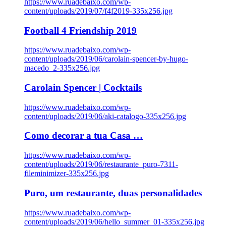
https://www.ruadebaixo.com/wp-
content/uploads/2019/07/f4f2019-335x256.jpg
Football 4 Friendship 2019
https://www.ruadebaixo.com/wp-
content/uploads/2019/06/carolain-spencer-by-hugo-
macedo_2-335x256.jpg
Carolain Spencer | Cocktails
https://www.ruadebaixo.com/wp-
content/uploads/2019/06/aki-catalogo-335x256.jpg
Como decorar a tua Casa …
https://www.ruadebaixo.com/wp-
content/uploads/2019/06/restaurante_puro-7311-
fileminimizer-335x256.jpg
Puro, um restaurante, duas personalidades
https://www.ruadebaixo.com/wp-
content/uploads/2019/06/hello_summer_01-335x256.jpg