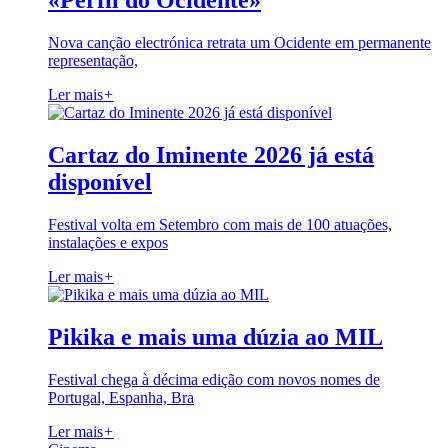
«Perfil do Ocidente»
Nova canção electrónica retrata um Ocidente em permanente
representação,
Ler mais
+
Cartaz do Iminente 2026 já está
disponível
Festival volta em Setembro com mais de 100 atuações,
instalações e expos
Ler mais
+
Pikika e mais uma dúzia ao MIL
Festival chega à décima edição com novos nomes de
Portugal, Espanha, Bra
Ler mais
+