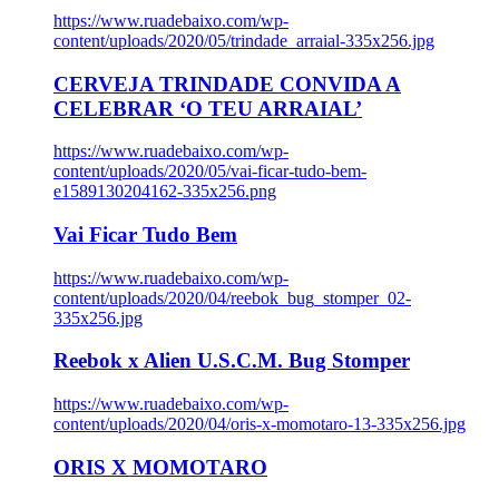
https://www.ruadebaixo.com/wp-
content/uploads/2020/05/trindade_arraial-335x256.jpg
CERVEJA TRINDADE CONVIDA A
CELEBRAR ‘O TEU ARRAIAL’
https://www.ruadebaixo.com/wp-
content/uploads/2020/05/vai-ficar-tudo-bem-
e1589130204162-335x256.png
Vai Ficar Tudo Bem
https://www.ruadebaixo.com/wp-
content/uploads/2020/04/reebok_bug_stomper_02-
335x256.jpg
Reebok x Alien U.S.C.M. Bug Stomper
https://www.ruadebaixo.com/wp-
content/uploads/2020/04/oris-x-momotaro-13-335x256.jpg
ORIS X MOMOTARO