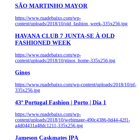
SÃO MARTINHO MAYOR
https://www.ruadebaixo.com/wp-
content/uploads/2018/10/old_fashion_week-335x256.jpg
HAVANA CLUB 7 JUNTA-SE À OLD
FASHIONED WEEK
https://www.ruadebaixo.com/wp-
content/uploads/2018/10/ginos_home-335x256.jpg
Ginos
https://www.ruadebaixo.com/wp-content/uploads/2018/10/pf-
335x256.jpg
43º Portugal Fashion | Porto | Dia 1
https://www.ruadebaixo.com/wp-
content/uploads/2018/10/webimage-490c4386-0d44-42f1-
a4d04431a48dc1211-335x256.jpg
Jameson Caskmates IPA