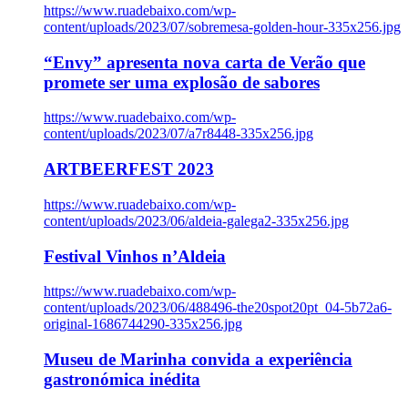
https://www.ruadebaixo.com/wp-
content/uploads/2023/07/sobremesa-golden-hour-335x256.jpg
“Envy” apresenta nova carta de Verão que
promete ser uma explosão de sabores
https://www.ruadebaixo.com/wp-
content/uploads/2023/07/a7r8448-335x256.jpg
ARTBEERFEST 2023
https://www.ruadebaixo.com/wp-
content/uploads/2023/06/aldeia-galega2-335x256.jpg
Festival Vinhos n’Aldeia
https://www.ruadebaixo.com/wp-
content/uploads/2023/06/488496-the20spot20pt_04-5b72a6-
original-1686744290-335x256.jpg
Museu de Marinha convida a experiência
gastronómica inédita