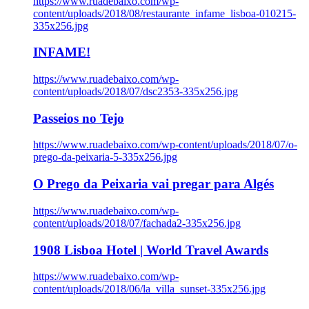
https://www.ruadebaixo.com/wp-
content/uploads/2018/08/restaurante_infame_lisboa-010215-
335x256.jpg
INFAME!
https://www.ruadebaixo.com/wp-
content/uploads/2018/07/dsc2353-335x256.jpg
Passeios no Tejo
https://www.ruadebaixo.com/wp-content/uploads/2018/07/o-
prego-da-peixaria-5-335x256.jpg
O Prego da Peixaria vai pregar para Algés
https://www.ruadebaixo.com/wp-
content/uploads/2018/07/fachada2-335x256.jpg
1908 Lisboa Hotel | World Travel Awards
https://www.ruadebaixo.com/wp-
content/uploads/2018/06/la_villa_sunset-335x256.jpg