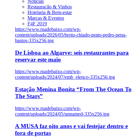
Notícias
Restauração & Vinhos
Hotelaria & Bem-estar
Marcas & Eventos
F4F 2019
https://www.ruadebaixo.com/wp-
content/uploads/2026/05/broto-chiado-prato-pedro-pena-
bastos-335x256.jpg
De Lisboa ao Algarve: seis restaurantes para
reservar este maio
https://www.ruadebaixo.com/wp-
content/uploads/2024/07/emb_elenco-335x256.jpg
Estação Menina Bonita “From The Ocean To
The Stars”
https://www.ruadebaixo.com/wp-
content/uploads/2024/05/unnamed-335x256.jpg
A MUSA faz oito anos e vai festejar dentro e
fora de portas