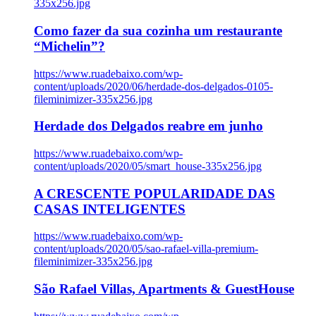
335x256.jpg
Como fazer da sua cozinha um restaurante
“Michelin”?
https://www.ruadebaixo.com/wp-
content/uploads/2020/06/herdade-dos-delgados-0105-
fileminimizer-335x256.jpg
Herdade dos Delgados reabre em junho
https://www.ruadebaixo.com/wp-
content/uploads/2020/05/smart_house-335x256.jpg
A CRESCENTE POPULARIDADE DAS
CASAS INTELIGENTES
https://www.ruadebaixo.com/wp-
content/uploads/2020/05/sao-rafael-villa-premium-
fileminimizer-335x256.jpg
São Rafael Villas, Apartments & GuestHouse