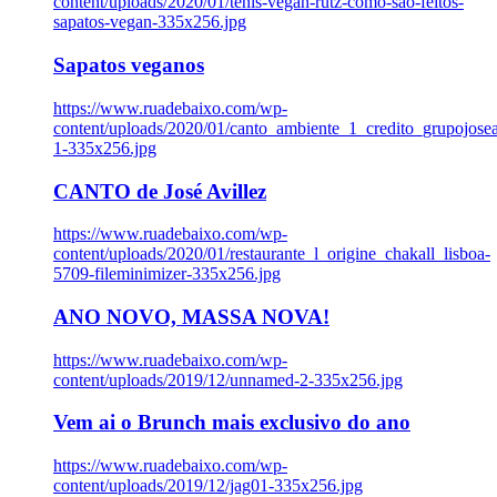
content/uploads/2020/01/tenis-vegan-rutz-como-sao-feitos-
sapatos-vegan-335x256.jpg
Sapatos veganos
https://www.ruadebaixo.com/wp-
content/uploads/2020/01/canto_ambiente_1_credito_grupojosea
1-335x256.jpg
CANTO de José Avillez
https://www.ruadebaixo.com/wp-
content/uploads/2020/01/restaurante_l_origine_chakall_lisboa-
5709-fileminimizer-335x256.jpg
ANO NOVO, MASSA NOVA!
https://www.ruadebaixo.com/wp-
content/uploads/2019/12/unnamed-2-335x256.jpg
Vem ai o Brunch mais exclusivo do ano
https://www.ruadebaixo.com/wp-
content/uploads/2019/12/jag01-335x256.jpg