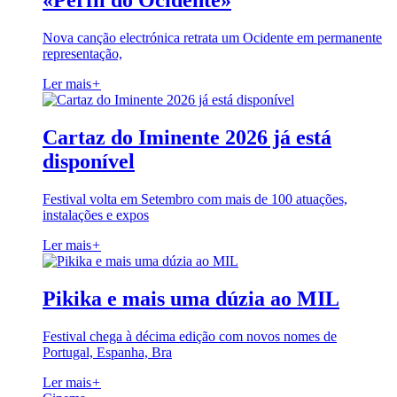
«Perfil do Ocidente»
Nova canção electrónica retrata um Ocidente em permanente
representação,
Ler mais
+
Cartaz do Iminente 2026 já está
disponível
Festival volta em Setembro com mais de 100 atuações,
instalações e expos
Ler mais
+
Pikika e mais uma dúzia ao MIL
Festival chega à décima edição com novos nomes de
Portugal, Espanha, Bra
Ler mais
+