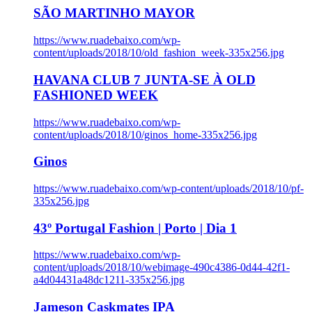
SÃO MARTINHO MAYOR
https://www.ruadebaixo.com/wp-
content/uploads/2018/10/old_fashion_week-335x256.jpg
HAVANA CLUB 7 JUNTA-SE À OLD
FASHIONED WEEK
https://www.ruadebaixo.com/wp-
content/uploads/2018/10/ginos_home-335x256.jpg
Ginos
https://www.ruadebaixo.com/wp-content/uploads/2018/10/pf-
335x256.jpg
43º Portugal Fashion | Porto | Dia 1
https://www.ruadebaixo.com/wp-
content/uploads/2018/10/webimage-490c4386-0d44-42f1-
a4d04431a48dc1211-335x256.jpg
Jameson Caskmates IPA