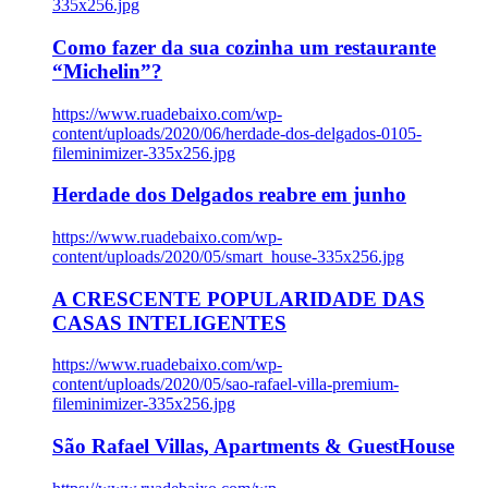
335x256.jpg
Como fazer da sua cozinha um restaurante
“Michelin”?
https://www.ruadebaixo.com/wp-
content/uploads/2020/06/herdade-dos-delgados-0105-
fileminimizer-335x256.jpg
Herdade dos Delgados reabre em junho
https://www.ruadebaixo.com/wp-
content/uploads/2020/05/smart_house-335x256.jpg
A CRESCENTE POPULARIDADE DAS
CASAS INTELIGENTES
https://www.ruadebaixo.com/wp-
content/uploads/2020/05/sao-rafael-villa-premium-
fileminimizer-335x256.jpg
São Rafael Villas, Apartments & GuestHouse