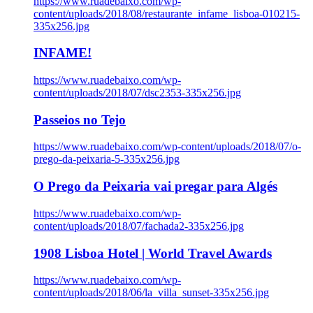
https://www.ruadebaixo.com/wp-
content/uploads/2018/08/restaurante_infame_lisboa-010215-
335x256.jpg
INFAME!
https://www.ruadebaixo.com/wp-
content/uploads/2018/07/dsc2353-335x256.jpg
Passeios no Tejo
https://www.ruadebaixo.com/wp-content/uploads/2018/07/o-
prego-da-peixaria-5-335x256.jpg
O Prego da Peixaria vai pregar para Algés
https://www.ruadebaixo.com/wp-
content/uploads/2018/07/fachada2-335x256.jpg
1908 Lisboa Hotel | World Travel Awards
https://www.ruadebaixo.com/wp-
content/uploads/2018/06/la_villa_sunset-335x256.jpg