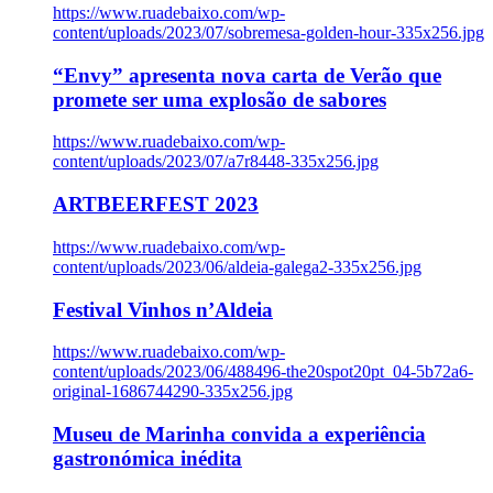
https://www.ruadebaixo.com/wp-
content/uploads/2023/07/sobremesa-golden-hour-335x256.jpg
“Envy” apresenta nova carta de Verão que
promete ser uma explosão de sabores
https://www.ruadebaixo.com/wp-
content/uploads/2023/07/a7r8448-335x256.jpg
ARTBEERFEST 2023
https://www.ruadebaixo.com/wp-
content/uploads/2023/06/aldeia-galega2-335x256.jpg
Festival Vinhos n’Aldeia
https://www.ruadebaixo.com/wp-
content/uploads/2023/06/488496-the20spot20pt_04-5b72a6-
original-1686744290-335x256.jpg
Museu de Marinha convida a experiência
gastronómica inédita