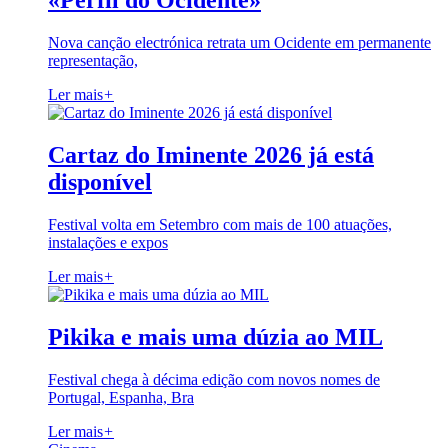
«Perfil do Ocidente»
Nova canção electrónica retrata um Ocidente em permanente
representação,
Ler mais
+
Cartaz do Iminente 2026 já está
disponível
Festival volta em Setembro com mais de 100 atuações,
instalações e expos
Ler mais
+
Pikika e mais uma dúzia ao MIL
Festival chega à décima edição com novos nomes de
Portugal, Espanha, Bra
Ler mais
+