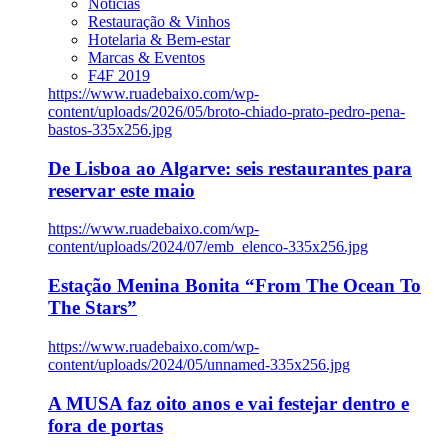
Notícias
Restauração & Vinhos
Hotelaria & Bem-estar
Marcas & Eventos
F4F 2019
https://www.ruadebaixo.com/wp-
content/uploads/2026/05/broto-chiado-prato-pedro-pena-
bastos-335x256.jpg
De Lisboa ao Algarve: seis restaurantes para
reservar este maio
https://www.ruadebaixo.com/wp-
content/uploads/2024/07/emb_elenco-335x256.jpg
Estação Menina Bonita “From The Ocean To
The Stars”
https://www.ruadebaixo.com/wp-
content/uploads/2024/05/unnamed-335x256.jpg
A MUSA faz oito anos e vai festejar dentro e
fora de portas