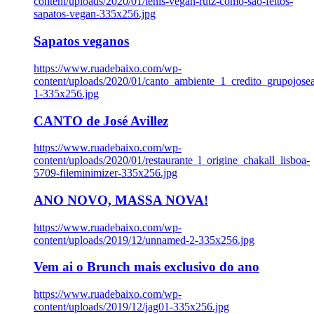
content/uploads/2020/01/tenis-vegan-rutz-como-sao-feitos-
sapatos-vegan-335x256.jpg
Sapatos veganos
https://www.ruadebaixo.com/wp-
content/uploads/2020/01/canto_ambiente_1_credito_grupojosea
1-335x256.jpg
CANTO de José Avillez
https://www.ruadebaixo.com/wp-
content/uploads/2020/01/restaurante_l_origine_chakall_lisboa-
5709-fileminimizer-335x256.jpg
ANO NOVO, MASSA NOVA!
https://www.ruadebaixo.com/wp-
content/uploads/2019/12/unnamed-2-335x256.jpg
Vem ai o Brunch mais exclusivo do ano
https://www.ruadebaixo.com/wp-
content/uploads/2019/12/jag01-335x256.jpg