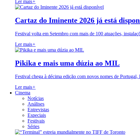
Ler mais
+
Cartaz do Iminente 2026 já está dispon
Festival volta em Setembro com mais de 100 atuações, instalaç
Ler mais
+
Pikika e mais uma dúzia ao MIL
Festival chega à décima edição com novos nomes de Portugal,
Ler mais
+
Cinema
Notícias
Análises
Entrevistas
Especiais
Festivais
Séries