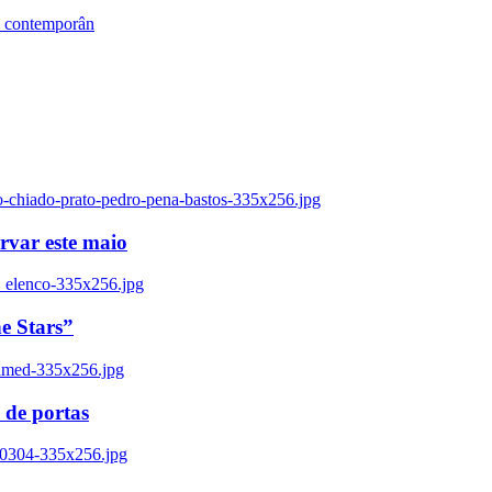
s contemporân
o-chiado-prato-pedro-pena-bastos-335x256.jpg
ervar este maio
_elenco-335x256.jpg
e Stars”
named-335x256.jpg
 de portas
00304-335x256.jpg