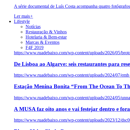
A série documental de Luís Costa acompanha quatro fotógrafo
Ler mais
+
Lifestyle
Notícias
Restauração & Vinhos
Hotelaria & Bem-estar
Marcas & Eventos
F4F 2019
https://www.ruadebaixo.com/wp-content/uploads/2026/05/brot
De Lisboa ao Algarve: seis restaurantes para res
https://www.ruadebaixo.com/wp-content/uploads/2024/07/emb
Estação Menina Bonita “From The Ocean To Th
https://www.ruadebaixo.com/wp-content/uploads/2024/05/un
A MUSA faz oito anos e vai festejar dentro e fora
https://www.ruadebaixo.com/wp-content/uploads/2023/12/dsc