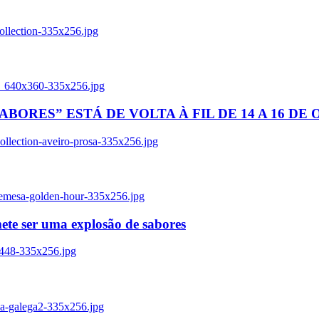
ollection-335x256.jpg
tl_640x360-335x256.jpg
BORES” ESTÁ DE VOLTA À FIL DE 14 A 16 DE
llection-aveiro-prosa-335x256.jpg
remesa-golden-hour-335x256.jpg
ete ser uma explosão de sabores
8448-335x256.jpg
ia-galega2-335x256.jpg