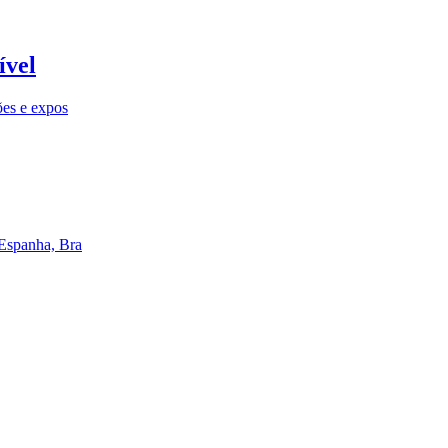
ível
ões e expos
 Espanha, Bra