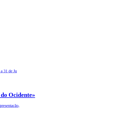
 a 31 de Ju
 do Ocidente»
presentação,