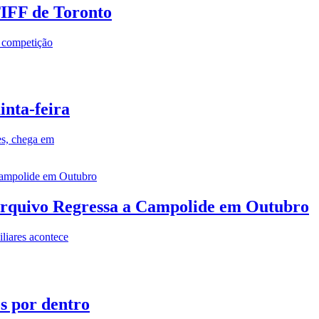
TIFF de Toronto
a competição
inta-feira
es, chega em
rquivo Regressa a Campolide em Outubro
iares acontece
os por dentro