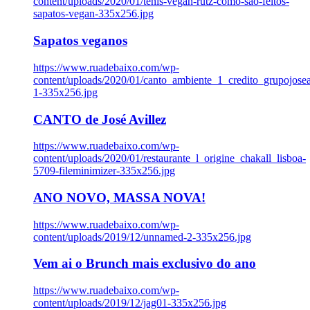
content/uploads/2020/01/tenis-vegan-rutz-como-sao-feitos-
sapatos-vegan-335x256.jpg
Sapatos veganos
https://www.ruadebaixo.com/wp-
content/uploads/2020/01/canto_ambiente_1_credito_grupojosea
1-335x256.jpg
CANTO de José Avillez
https://www.ruadebaixo.com/wp-
content/uploads/2020/01/restaurante_l_origine_chakall_lisboa-
5709-fileminimizer-335x256.jpg
ANO NOVO, MASSA NOVA!
https://www.ruadebaixo.com/wp-
content/uploads/2019/12/unnamed-2-335x256.jpg
Vem ai o Brunch mais exclusivo do ano
https://www.ruadebaixo.com/wp-
content/uploads/2019/12/jag01-335x256.jpg