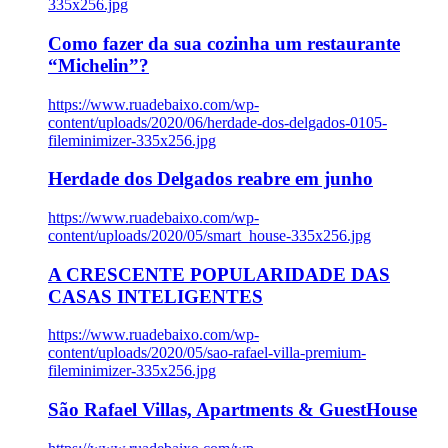
335x256.jpg
Como fazer da sua cozinha um restaurante
“Michelin”?
https://www.ruadebaixo.com/wp-
content/uploads/2020/06/herdade-dos-delgados-0105-
fileminimizer-335x256.jpg
Herdade dos Delgados reabre em junho
https://www.ruadebaixo.com/wp-
content/uploads/2020/05/smart_house-335x256.jpg
A CRESCENTE POPULARIDADE DAS
CASAS INTELIGENTES
https://www.ruadebaixo.com/wp-
content/uploads/2020/05/sao-rafael-villa-premium-
fileminimizer-335x256.jpg
São Rafael Villas, Apartments & GuestHouse