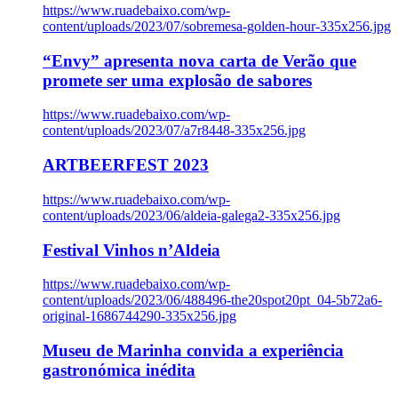
https://www.ruadebaixo.com/wp-
content/uploads/2023/07/sobremesa-golden-hour-335x256.jpg
“Envy” apresenta nova carta de Verão que
promete ser uma explosão de sabores
https://www.ruadebaixo.com/wp-
content/uploads/2023/07/a7r8448-335x256.jpg
ARTBEERFEST 2023
https://www.ruadebaixo.com/wp-
content/uploads/2023/06/aldeia-galega2-335x256.jpg
Festival Vinhos n’Aldeia
https://www.ruadebaixo.com/wp-
content/uploads/2023/06/488496-the20spot20pt_04-5b72a6-
original-1686744290-335x256.jpg
Museu de Marinha convida a experiência
gastronómica inédita