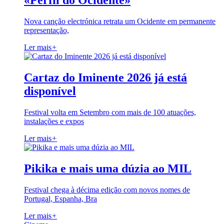
«Perfil do Ocidente»
Nova canção electrónica retrata um Ocidente em permanente
representação,
Ler mais
+
Cartaz do Iminente 2026 já está
disponível
Festival volta em Setembro com mais de 100 atuações,
instalações e expos
Ler mais
+
Pikika e mais uma dúzia ao MIL
Festival chega à décima edição com novos nomes de
Portugal, Espanha, Bra
Ler mais
+