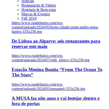
Notícias
Restauração & Vinhos
Hotelaria & Bem-estar
Marcas & Eventos
F4F 2019
https://www.ruadebaixo.com/wp-
content/uploads/2026/05/broto-chiado-prato-pedro-pena-
bastos-335x256.jpg
De Lisboa ao Algarve: seis restaurantes para
reservar este maio
https://www.ruadebaixo.com/wp-
content/uploads/2024/07/emb_elenco-335x256.jpg
Estação Menina Bonita “From The Ocean To
The Stars”
https://www.ruadebaixo.com/wp-
content/uploads/2024/05/unnamed-335x256.jpg
A MUSA faz oito anos e vai festejar dentro e
fora de portas