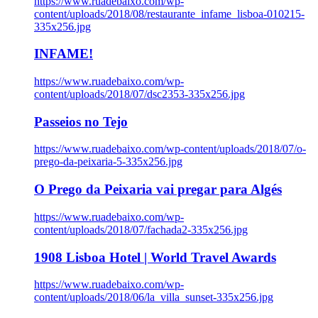
https://www.ruadebaixo.com/wp-
content/uploads/2018/08/restaurante_infame_lisboa-010215-
335x256.jpg
INFAME!
https://www.ruadebaixo.com/wp-
content/uploads/2018/07/dsc2353-335x256.jpg
Passeios no Tejo
https://www.ruadebaixo.com/wp-content/uploads/2018/07/o-
prego-da-peixaria-5-335x256.jpg
O Prego da Peixaria vai pregar para Algés
https://www.ruadebaixo.com/wp-
content/uploads/2018/07/fachada2-335x256.jpg
1908 Lisboa Hotel | World Travel Awards
https://www.ruadebaixo.com/wp-
content/uploads/2018/06/la_villa_sunset-335x256.jpg