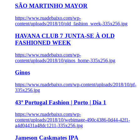
SÃO MARTINHO MAYOR
https://www.ruadebaixo.com/wp-
content/uploads/2018/10/old_fashion_week-335x256.jpg
HAVANA CLUB 7 JUNTA-SE À OLD
FASHIONED WEEK
https://www.ruadebaixo.com/wp-
content/uploads/2018/10/ginos_home-335x256.jpg
Ginos
https://www.ruadebaixo.com/wp-content/uploads/2018/10/pf-
335x256.jpg
43º Portugal Fashion | Porto | Dia 1
https://www.ruadebaixo.com/wp-
content/uploads/2018/10/webimage-490c4386-0d44-42f1-
a4d04431a48dc1211-335x256.jpg
Jameson Caskmates IPA