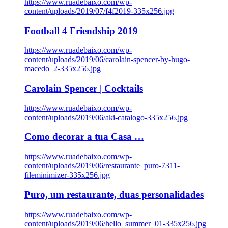
https://www.ruadebaixo.com/wp-
content/uploads/2019/07/f4f2019-335x256.jpg
Football 4 Friendship 2019
https://www.ruadebaixo.com/wp-
content/uploads/2019/06/carolain-spencer-by-hugo-
macedo_2-335x256.jpg
Carolain Spencer | Cocktails
https://www.ruadebaixo.com/wp-
content/uploads/2019/06/aki-catalogo-335x256.jpg
Como decorar a tua Casa …
https://www.ruadebaixo.com/wp-
content/uploads/2019/06/restaurante_puro-7311-
fileminimizer-335x256.jpg
Puro, um restaurante, duas personalidades
https://www.ruadebaixo.com/wp-
content/uploads/2019/06/hello_summer_01-335x256.jpg