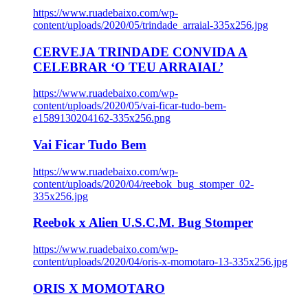
https://www.ruadebaixo.com/wp-
content/uploads/2020/05/trindade_arraial-335x256.jpg
CERVEJA TRINDADE CONVIDA A
CELEBRAR ‘O TEU ARRAIAL’
https://www.ruadebaixo.com/wp-
content/uploads/2020/05/vai-ficar-tudo-bem-
e1589130204162-335x256.png
Vai Ficar Tudo Bem
https://www.ruadebaixo.com/wp-
content/uploads/2020/04/reebok_bug_stomper_02-
335x256.jpg
Reebok x Alien U.S.C.M. Bug Stomper
https://www.ruadebaixo.com/wp-
content/uploads/2020/04/oris-x-momotaro-13-335x256.jpg
ORIS X MOMOTARO