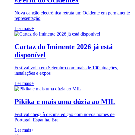
«Perfil do Ocidente»
Nova canção electrónica retrata um Ocidente em permanente
representação,
Ler mais
+
Cartaz do Iminente 2026 já está
disponível
Festival volta em Setembro com mais de 100 atuações,
instalações e expos
Ler mais
+
Pikika e mais uma dúzia ao MIL
Festival chega à décima edição com novos nomes de
Portugal, Espanha, Bra
Ler mais
+