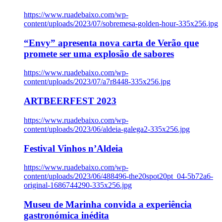
https://www.ruadebaixo.com/wp-
content/uploads/2023/07/sobremesa-golden-hour-335x256.jpg
“Envy” apresenta nova carta de Verão que
promete ser uma explosão de sabores
https://www.ruadebaixo.com/wp-
content/uploads/2023/07/a7r8448-335x256.jpg
ARTBEERFEST 2023
https://www.ruadebaixo.com/wp-
content/uploads/2023/06/aldeia-galega2-335x256.jpg
Festival Vinhos n’Aldeia
https://www.ruadebaixo.com/wp-
content/uploads/2023/06/488496-the20spot20pt_04-5b72a6-
original-1686744290-335x256.jpg
Museu de Marinha convida a experiência
gastronómica inédita