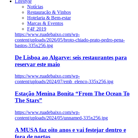
Lifestyle
Notícias
Restauração & Vinhos
Hotelaria & Bem-estar
Marcas & Eventos
F4F 2019
https://www.ruadebaixo.com/wp-
content/uploads/2026/05/broto-chiado-prato-pedro-pena-
bastos-335x256.jpg
De Lisboa ao Algarve: seis restaurantes para
reservar este maio
https://www.ruadebaixo.com/wp-
content/uploads/2024/07/emb_elenco-335x256.jpg
Estação Menina Bonita “From The Ocean To
The Stars”
https://www.ruadebaixo.com/wp-
content/uploads/2024/05/unnamed-335x256.jpg
A MUSA faz oito anos e vai festejar dentro e
fora de portas