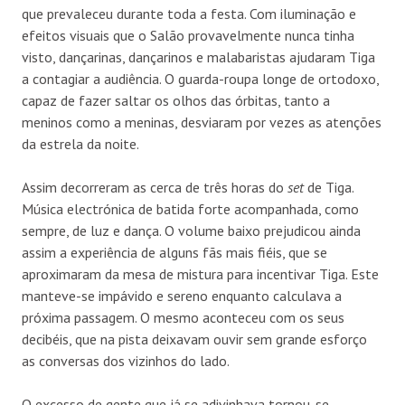
que prevaleceu durante toda a festa. Com iluminação e
efeitos visuais que o Salão provavelmente nunca tinha
visto, dançarinas, dançarinos e malabaristas ajudaram Tiga
a contagiar a audiência. O guarda-roupa longe de ortodoxo,
capaz de fazer saltar os olhos das órbitas, tanto a
meninos como a meninas, desviaram por vezes as atenções
da estrela da noite.
Assim decorreram as cerca de três horas do
set
de Tiga.
Música electrónica de batida forte acompanhada, como
sempre, de luz e dança. O volume baixo prejudicou ainda
assim a experiência de alguns fãs mais fiéis, que se
aproximaram da mesa de mistura para incentivar Tiga. Este
manteve-se impávido e sereno enquanto calculava a
próxima passagem. O mesmo aconteceu com os seus
decibéis, que na pista deixavam ouvir sem grande esforço
as conversas dos vizinhos do lado.
O excesso de gente que já se adivinhava tornou-se