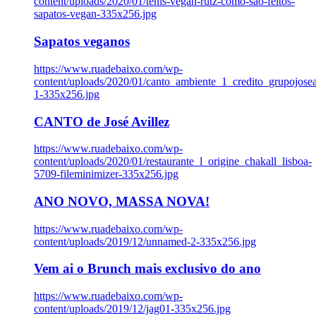
content/uploads/2020/01/tenis-vegan-rutz-como-sao-feitos-
sapatos-vegan-335x256.jpg
Sapatos veganos
https://www.ruadebaixo.com/wp-
content/uploads/2020/01/canto_ambiente_1_credito_grupojosea
1-335x256.jpg
CANTO de José Avillez
https://www.ruadebaixo.com/wp-
content/uploads/2020/01/restaurante_l_origine_chakall_lisboa-
5709-fileminimizer-335x256.jpg
ANO NOVO, MASSA NOVA!
https://www.ruadebaixo.com/wp-
content/uploads/2019/12/unnamed-2-335x256.jpg
Vem ai o Brunch mais exclusivo do ano
https://www.ruadebaixo.com/wp-
content/uploads/2019/12/jag01-335x256.jpg