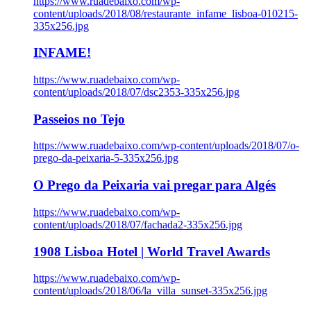
https://www.ruadebaixo.com/wp-
content/uploads/2018/08/restaurante_infame_lisboa-010215-
335x256.jpg
INFAME!
https://www.ruadebaixo.com/wp-
content/uploads/2018/07/dsc2353-335x256.jpg
Passeios no Tejo
https://www.ruadebaixo.com/wp-content/uploads/2018/07/o-
prego-da-peixaria-5-335x256.jpg
O Prego da Peixaria vai pregar para Algés
https://www.ruadebaixo.com/wp-
content/uploads/2018/07/fachada2-335x256.jpg
1908 Lisboa Hotel | World Travel Awards
https://www.ruadebaixo.com/wp-
content/uploads/2018/06/la_villa_sunset-335x256.jpg