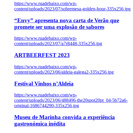
https://www.ruadebaixo.com/wp-
content/uploads/2023/07/sobremesa-golden-hour-335x256.jpg
“Envy” apresenta nova carta de Verão que
promete ser uma explosão de sabores
https://www.ruadebaixo.com/wp-
content/uploads/2023/07/a7r8448-335x256.jpg
ARTBEERFEST 2023
https://www.ruadebaixo.com/wp-
content/uploads/2023/06/aldeia-galega2-335x256.jpg
Festival Vinhos n’Aldeia
https://www.ruadebaixo.com/wp-
content/uploads/2023/06/488496-the20spot20pt_04-5b72a6-
original-1686744290-335x256.jpg
Museu de Marinha convida a experiência
gastronómica inédita