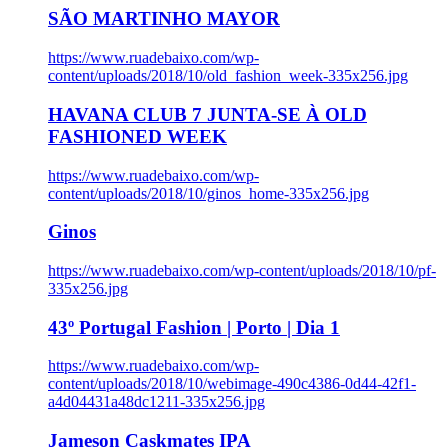
SÃO MARTINHO MAYOR
https://www.ruadebaixo.com/wp-
content/uploads/2018/10/old_fashion_week-335x256.jpg
HAVANA CLUB 7 JUNTA-SE À OLD
FASHIONED WEEK
https://www.ruadebaixo.com/wp-
content/uploads/2018/10/ginos_home-335x256.jpg
Ginos
https://www.ruadebaixo.com/wp-content/uploads/2018/10/pf-
335x256.jpg
43º Portugal Fashion | Porto | Dia 1
https://www.ruadebaixo.com/wp-
content/uploads/2018/10/webimage-490c4386-0d44-42f1-
a4d04431a48dc1211-335x256.jpg
Jameson Caskmates IPA