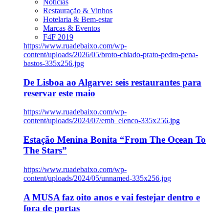
Notícias
Restauração & Vinhos
Hotelaria & Bem-estar
Marcas & Eventos
F4F 2019
https://www.ruadebaixo.com/wp-
content/uploads/2026/05/broto-chiado-prato-pedro-pena-
bastos-335x256.jpg
De Lisboa ao Algarve: seis restaurantes para
reservar este maio
https://www.ruadebaixo.com/wp-
content/uploads/2024/07/emb_elenco-335x256.jpg
Estação Menina Bonita “From The Ocean To
The Stars”
https://www.ruadebaixo.com/wp-
content/uploads/2024/05/unnamed-335x256.jpg
A MUSA faz oito anos e vai festejar dentro e
fora de portas