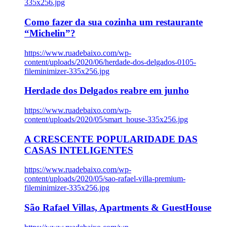
335x256.jpg
Como fazer da sua cozinha um restaurante
“Michelin”?
https://www.ruadebaixo.com/wp-
content/uploads/2020/06/herdade-dos-delgados-0105-
fileminimizer-335x256.jpg
Herdade dos Delgados reabre em junho
https://www.ruadebaixo.com/wp-
content/uploads/2020/05/smart_house-335x256.jpg
A CRESCENTE POPULARIDADE DAS
CASAS INTELIGENTES
https://www.ruadebaixo.com/wp-
content/uploads/2020/05/sao-rafael-villa-premium-
fileminimizer-335x256.jpg
São Rafael Villas, Apartments & GuestHouse