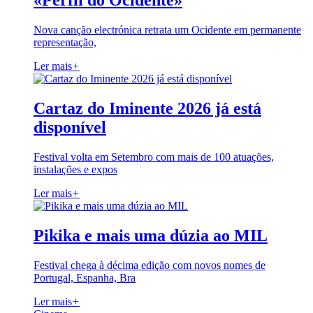
«Perfil do Ocidente»
Nova canção electrónica retrata um Ocidente em permanente
representação,
Ler mais
+
Cartaz do Iminente 2026 já está
disponível
Festival volta em Setembro com mais de 100 atuações,
instalações e expos
Ler mais
+
Pikika e mais uma dúzia ao MIL
Festival chega à décima edição com novos nomes de
Portugal, Espanha, Bra
Ler mais
+