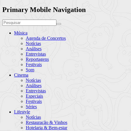
Primary Mobile Navigation
Música
Agenda de Concertos
Notícias
Análises
Entrevistas
Reportagens
Festivais
Som
Cinema
Notícias
Análises
Entrevistas
Especiais
Festivais
Séries
Lifestyle
Notícias
Restauração & Vinhos
Hotelaria & Bem-estar