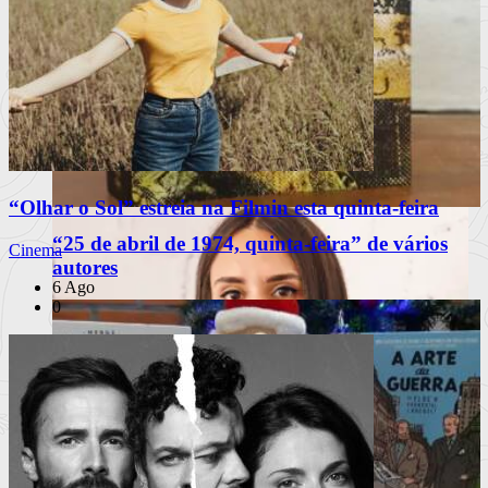
“Olhar o Sol” estreia na Filmin esta quinta-feira
“25 de abril de 1974, quinta-feira” de vários
Cinema
autores
6 Ago
0
PUB
À escuta na Rua