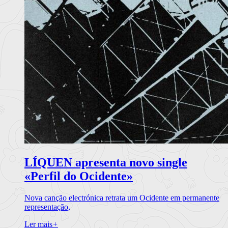
LÍQUEN apresenta novo single
«Perfil do Ocidente»
Nova canção electrónica retrata um Ocidente em permanente
representação,
Ler mais
+