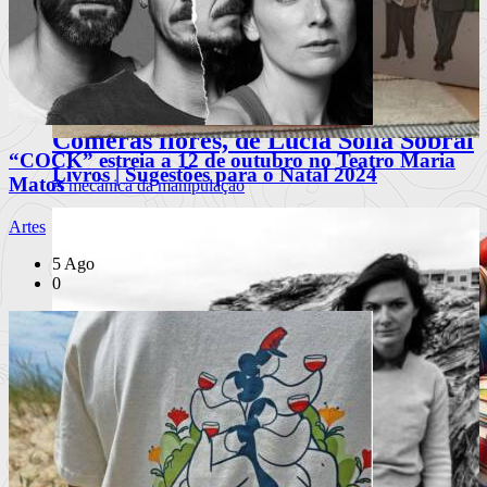
Comerás flores, de Lucía Solla Sobral
“COCK” estreia a 12 de outubro no Teatro Maria
Livros | Sugestões para o Natal 2024
Matos
A mecânica da manipulação
Ler mais
+
Artes
5 Ago
0
INSTAGRAM