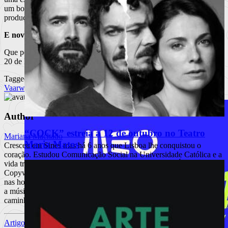
um bocado nervosos ao início, mas com o decorrer do processo de
produção ficámos muito contentes com o resultado final.
E novos concertos ?
Que possa revelar…vamos estar no Museu Nacional da Música, dia
20 de Maio.
Tagged
Vaarwell
Author
“COCK” estreia a 12 de outubro no Teatro
Mariana Machado
Maria Matos
Cresceu em Sines mas há 6 anos que Lisboa lhe conquistou o
coração. Estudou Comunicação Social na Universidade Católica e a
vida trouxe-a até ao fantástico mundo da publicidade. É Creative
Copywriter de profissão, a tempo inteiro, e é Jornalista de paixão,
nas horas em que o tempo livre assim o permite. Anda perdida entre
a música, o cinema e os livros, mas é neles que encontra o seu
caminho. Um dia vai ser escritora-viajante.
Artigo anterior