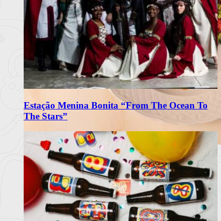
Estação Menina Bonita “From The Ocean To
The Stars”
Matriarca Renova Carta de Verão
com Frescura e Sabores Portugueses
O restaurante Matriarca, no Porto, apresenta a sua nova carta
de verão 2