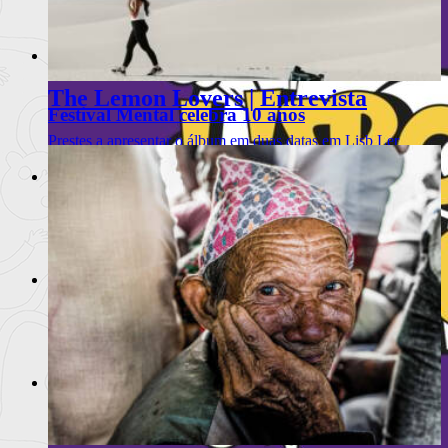
"Só deve haver um fim quando o mesmo é desejado… N
Ler
mais
+
The Lemon Lovers | Entrevista
Festival Mental celebra 10 anos
Prestes a apresentar o álbum em duas datas em Lisb
Ler
mais
+
Entrevista com Meital Dohan
Estivemos à conversa com a atriz israelita Meital
Ler mais
+
Capitão Fausto | Entrevista
Alvalade não tem os dias contados
Ler mais
+
Na casa de Jimmy P : Parte 1