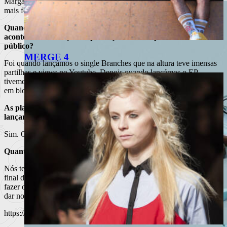
Margarida, antes de integrar as Golden Slumbers, com a sua vertente
mais folk, juntou-se a nós e começámos a construir ideias.
Quando é que a vossa música “saiu cá para fora”? Como
aconteceu a transição da produção em casa para os ouvidos do
público?
MERGE 4
Foi quando lançámos o single Branches que na altura teve imensas
partilhas e views no Youtube. Depois quando lançámos o EP
tivemos uma boa recepção por parte do público, tivemos partilhas
em blogs internacionais e tudo.
As plataformas digitais foram então a vossa grande rampa de
lançamento ?
Sim. Os concertos e actuações ao vivo vieram depois.
Quanto ao nome do álbum. Porquê Homebound 456 ?
Nós temos uma música, que faz parte do álbum, intitulada
123
e o
final dessa música tem uma melodia na qual a Margarida pegou para
fazer o início de outra música: a
Homebound 456
, que acabou por
dar nome ao álbum
https://www.youtube.com/watch?v=_LgPNVEYAtI