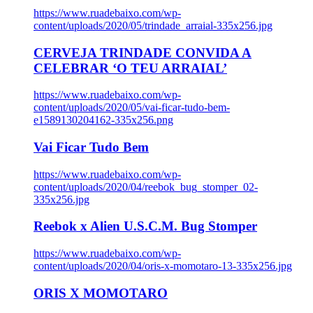
https://www.ruadebaixo.com/wp-
content/uploads/2020/05/trindade_arraial-335x256.jpg
CERVEJA TRINDADE CONVIDA A
CELEBRAR ‘O TEU ARRAIAL’
https://www.ruadebaixo.com/wp-
content/uploads/2020/05/vai-ficar-tudo-bem-
e1589130204162-335x256.png
Vai Ficar Tudo Bem
https://www.ruadebaixo.com/wp-
content/uploads/2020/04/reebok_bug_stomper_02-
335x256.jpg
Reebok x Alien U.S.C.M. Bug Stomper
https://www.ruadebaixo.com/wp-
content/uploads/2020/04/oris-x-momotaro-13-335x256.jpg
ORIS X MOMOTARO