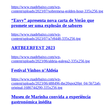
https://www.ruadebaixo.com/wp-
content/uploads/2023/07/sobremesa-golden-hour-335x256.jpg
“Envy” apresenta nova carta de Verão que
promete ser uma explosão de sabores
https://www.ruadebaixo.com/wp-
content/uploads/2023/07/a7r8448-335x256.jpg
ARTBEERFEST 2023
https://www.ruadebaixo.com/wp-
content/uploads/2023/06/aldeia-galega2-335x256.jpg
Festival Vinhos n’Aldeia
https://www.ruadebaixo.com/wp-
content/uploads/2023/06/488496-the20spot20pt_04-5b72a6-
original-1686744290-335x256.jpg
Museu de Marinha convida a experiência
gastronómica inédita