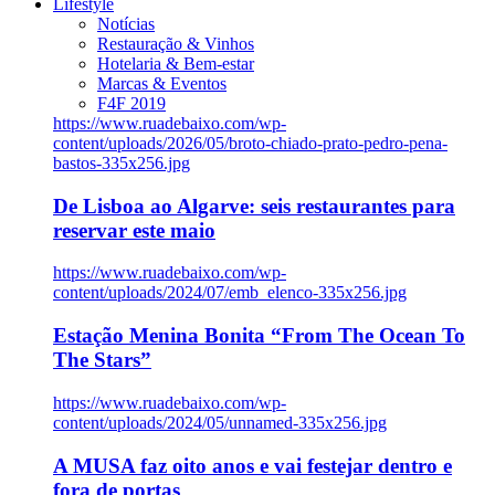
Lifestyle
Notícias
Restauração & Vinhos
Hotelaria & Bem-estar
Marcas & Eventos
F4F 2019
https://www.ruadebaixo.com/wp-
content/uploads/2026/05/broto-chiado-prato-pedro-pena-
bastos-335x256.jpg
De Lisboa ao Algarve: seis restaurantes para
reservar este maio
https://www.ruadebaixo.com/wp-
content/uploads/2024/07/emb_elenco-335x256.jpg
Estação Menina Bonita “From The Ocean To
The Stars”
https://www.ruadebaixo.com/wp-
content/uploads/2024/05/unnamed-335x256.jpg
A MUSA faz oito anos e vai festejar dentro e
fora de portas