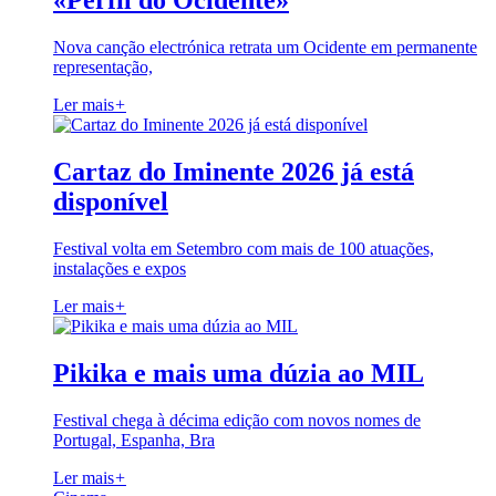
«Perfil do Ocidente»
Nova canção electrónica retrata um Ocidente em permanente
representação,
Ler mais
+
Cartaz do Iminente 2026 já está
disponível
Festival volta em Setembro com mais de 100 atuações,
instalações e expos
Ler mais
+
Pikika e mais uma dúzia ao MIL
Festival chega à décima edição com novos nomes de
Portugal, Espanha, Bra
Ler mais
+