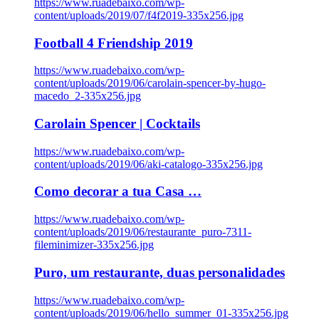
https://www.ruadebaixo.com/wp-
content/uploads/2019/07/f4f2019-335x256.jpg
Football 4 Friendship 2019
https://www.ruadebaixo.com/wp-
content/uploads/2019/06/carolain-spencer-by-hugo-
macedo_2-335x256.jpg
Carolain Spencer | Cocktails
https://www.ruadebaixo.com/wp-
content/uploads/2019/06/aki-catalogo-335x256.jpg
Como decorar a tua Casa …
https://www.ruadebaixo.com/wp-
content/uploads/2019/06/restaurante_puro-7311-
fileminimizer-335x256.jpg
Puro, um restaurante, duas personalidades
https://www.ruadebaixo.com/wp-
content/uploads/2019/06/hello_summer_01-335x256.jpg