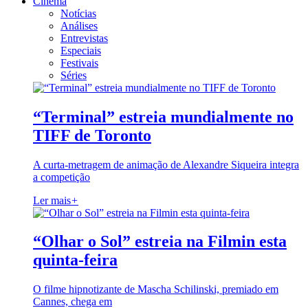
Cinema
Notícias
Análises
Entrevistas
Especiais
Festivais
Séries
“Terminal” estreia mundialmente no
TIFF de Toronto
A curta-metragem de animação de Alexandre Siqueira integra
a competição
Ler mais
+
“Olhar o Sol” estreia na Filmin esta
quinta-feira
O filme hipnotizante de Mascha Schilinski, premiado em
Cannes, chega em