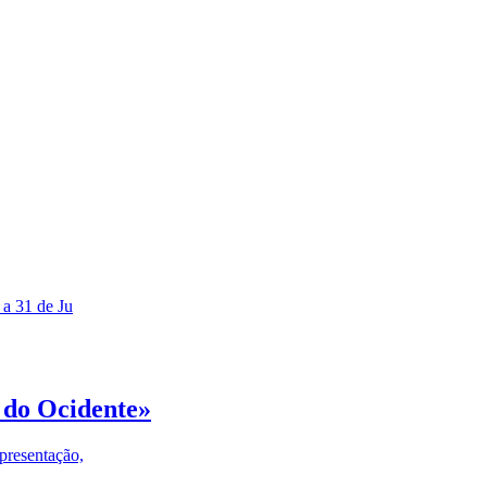
 a 31 de Ju
 do Ocidente»
presentação,