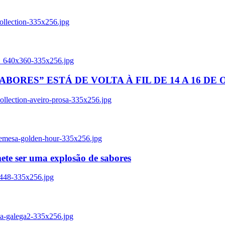
ollection-335x256.jpg
tl_640x360-335x256.jpg
BORES” ESTÁ DE VOLTA À FIL DE 14 A 16 DE
llection-aveiro-prosa-335x256.jpg
remesa-golden-hour-335x256.jpg
ete ser uma explosão de sabores
8448-335x256.jpg
ia-galega2-335x256.jpg