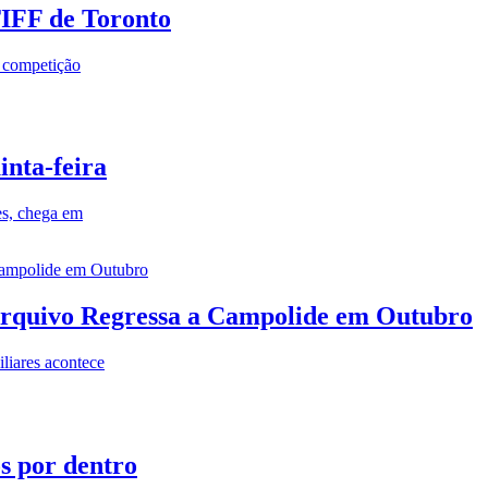
TIFF de Toronto
a competição
inta-feira
es, chega em
rquivo Regressa a Campolide em Outubro
iares acontece
os por dentro