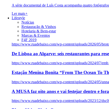
A série documental de Luís Costa acompanha quatro fotógrafo
Ler mais
+
Lifestyle
Notícias
Restauração & Vinhos
Hotelaria & Bem-estar
Marcas & Eventos
F4F 2019
https://www.ruadebaixo.com/wp-content/uploads/2026/05/brot
De Lisboa ao Algarve: seis restaurantes para res
https://www.ruadebaixo.com/wp-content/uploads/2024/07/emb
Estação Menina Bonita “From The Ocean To Th
https://www.ruadebaixo.com/wp-content/uploads/2024/05/un
A MUSA faz oito anos e vai festejar dentro e fora
https://www.ruadebaixo.com/wp-content/uploads/2023/12/dsc