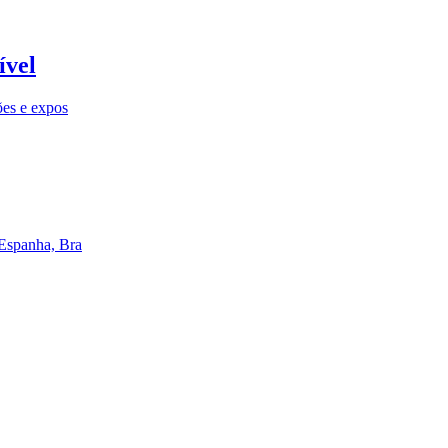
ível
ões e expos
 Espanha, Bra