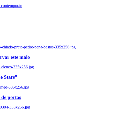
s contemporân
o-chiado-prato-pedro-pena-bastos-335x256.jpg
ervar este maio
_elenco-335x256.jpg
e Stars”
named-335x256.jpg
 de portas
00304-335x256.jpg