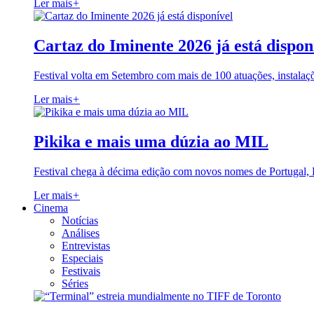
Ler mais
+
Cartaz do Iminente 2026 já está dispon
Festival volta em Setembro com mais de 100 atuações, instalaç
Ler mais
+
Pikika e mais uma dúzia ao MIL
Festival chega à décima edição com novos nomes de Portugal,
Ler mais
+
Cinema
Notícias
Análises
Entrevistas
Especiais
Festivais
Séries